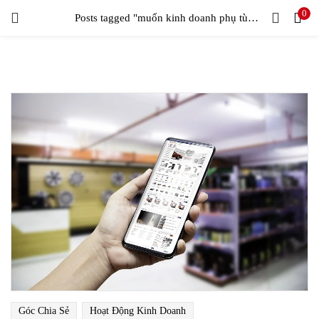
0
LOGIN
Posts tagged "muốn kinh doanh phụ tùng xe máy"
Enter your username and password to login.
Remember me
Login
Lost password?
Góc Chia Sẻ
Hoạt Động Kinh Doanh