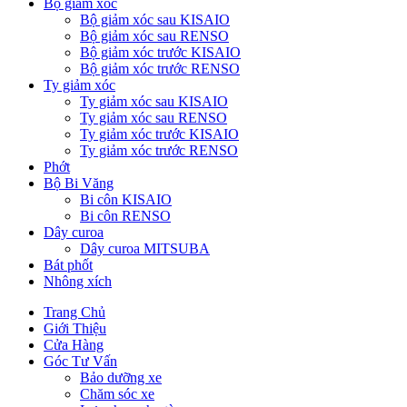
Bộ giảm xóc
Bộ giảm xóc sau KISAIO
Bộ giảm xóc sau RENSO
Bộ giảm xóc trước KISAIO
Bộ giảm xóc trước RENSO
Ty giảm xóc
Ty giảm xóc sau KISAIO
Ty giảm xóc sau RENSO
Ty giảm xóc trước KISAIO
Ty giảm xóc trước RENSO
Phớt
Bộ Bi Văng
Bi côn KISAIO
Bi côn RENSO
Dây curoa
Dây curoa MITSUBA
Bát phốt
Nhông xích
Trang Chủ
Giới Thiệu
Cửa Hàng
Góc Tư Vấn
Bảo dưỡng xe
Chăm sóc xe