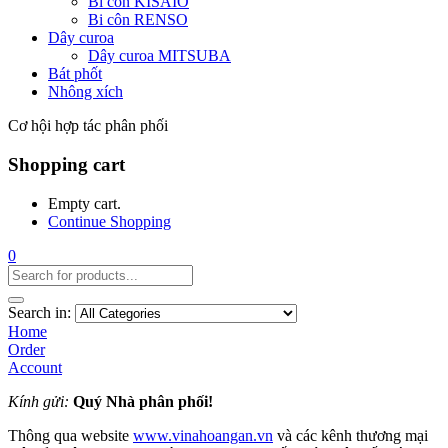
Bi côn KISAIO
Bi côn RENSO
Dây curoa
Dây curoa MITSUBA
Bát phốt
Nhông xích
Cơ hội hợp tác phân phối
Shopping cart
Empty cart.
Continue Shopping
0
Search in:
Home
Order
Account
Kính gửi:
Quý Nhà phân phối!
Thông qua website
www.vinahoangan.vn
và các kênh thương mại