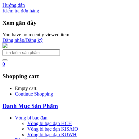
Hướng dẫn
Kiểm tra đơn hàng
Xem gần đây
You have no recently viewed item.
Đăng nhập/Đăng ký
0
Shopping cart
Empty cart.
Continue Shopping
Danh Mục Sản Phẩm
Vòng bi bạc đạn
Vòng bi bạc đạn HCH
Vòng bi bạc đạn KISAIO
Vòng bi bạc đạn RUWH