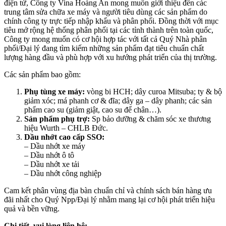
điện tử, Công ty Vina Hoàng An mong muốn giới thiệu đến các
trung tâm sửa chữa xe máy và người tiêu dùng các sản phẩm do
chính công ty trực tiếp nhập khẩu và phân phối. Đồng thời với mục
tiêu mở rộng hệ thống phân phối tại các tỉnh thành trên toàn quốc,
Công ty mong muốn có cơ hội hợp tác với tất cả Quý Nhà phân
phối/Đại lý đang tìm kiếm những sản phẩm đạt tiêu chuẩn chất
lượng hàng đầu và phù hợp với xu hướng phát triển của thị trường.
Các sản phẩm bao gồm:
Phụ tùng xe máy:
vòng bi HCH; dây curoa Mitsuba; ty & bộ
giảm xóc; má phanh cơ & đĩa; dây ga – dây phanh; các sản
phẩm cao su (giảm giật, cao su để chân…).
Sản phẩm phụ trợ:
Sp bảo dưỡng & chăm sóc xe thương
hiệu Wurth – CHLB Đức.
Dầu nhớt cao cấp SSO:
– Dầu nhớt xe máy
– Dầu nhớt ô tô
– Dầu nhớt xe tải
– Dầu nhớt công nghiệp
Cam kết phân vùng địa bàn chuẩn chỉ và chính sách bán hàng ưu
đãi nhất cho Quý Npp/Đại lý nhằm mang lại cơ hội phát triển hiệu
quả và bền vững.
Chi tiết, vui lòng liên hệ: