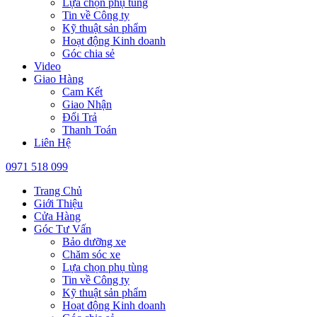
Lựa chọn phụ tùng
Tin về Công ty
Kỹ thuật sản phẩm
Hoạt động Kinh doanh
Góc chia sẻ
Video
Giao Hàng
Cam Kết
Giao Nhận
Đổi Trả
Thanh Toán
Liên Hệ
0971 518 099
Trang Chủ
Giới Thiệu
Cửa Hàng
Góc Tư Vấn
Bảo dưỡng xe
Chăm sóc xe
Lựa chọn phụ tùng
Tin về Công ty
Kỹ thuật sản phẩm
Hoạt động Kinh doanh