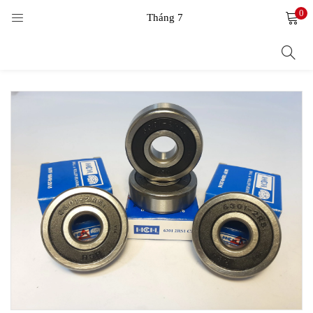
0
LOGIN
Tháng 7
Enter your username and password to login.
Remember me
Login
Lost password?