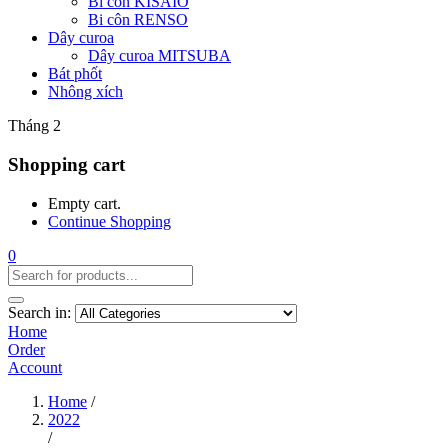
Bi côn KISAIO
Bi côn RENSO
Dây curoa
Dây curoa MITSUBA
Bát phốt
Nhông xích
Tháng 2
Shopping cart
Empty cart.
Continue Shopping
0
Search in:
Home
Order
Account
Home
/
2022
/