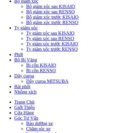
Bộ giảm xóc
Bộ giảm xóc sau KISAIO
Bộ giảm xóc sau RENSO
Bộ giảm xóc trước KISAIO
Bộ giảm xóc trước RENSO
Ty giảm xóc
Ty giảm xóc sau KISAIO
Ty giảm xóc sau RENSO
Ty giảm xóc trước KISAIO
Ty giảm xóc trước RENSO
Phớt
Bộ Bi Văng
Bi côn KISAIO
Bi côn RENSO
Dây curoa
Dây curoa MITSUBA
Bát phốt
Nhông xích
Trang Chủ
Giới Thiệu
Cửa Hàng
Góc Tư Vấn
Bảo dưỡng xe
Chăm sóc xe