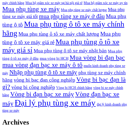
máy chính hãng
Mua bộ giảm xóc xe máy tại hà nội giá rẻ
Mua bộ giảm xóc xe máy uy tín
Mua phụ tùng xe máy
Mua phụ
Mua phụ tùng xe máy chất lượng
mua phụ tùng xe máy ở đâu
Mua phụ
tùng xe máy giá tốt
Mua phụ tùng ô tô xe máy chính
tùng ô tô
hãng
Mua phụ
Mua phụ tùng ô tô xe máy chất lượng
Mua phụ tùng ô tô xe
tùng ô tô xe máy giá rẻ
máy giá sỉ
Mua phụ tùng ô tô xe máy nhật bản
Mua phụ
Mua vòng bi đạn bạc
tùng ô tô xe máy ở đâu
mua vòng bi HCH
mua vòng đạn bạc xe máy ô tô
muốn kinh doanh phụ tùng xe
Nhập phụ tùng ô tô xe máy
phụ tùng xe máy chính
máy
Vòng bi bạc đạn là
vòng bi bạc đạn công nghiệp
hãng
gì?
vòng bi công nghiệp
Vòng bi HCH chính hãng
vòng bi xe máy chính
Vòng bi đạn bạc xe máy
Vòng đạn bạc xe
hãng
Đại lý phụ tùng xe máy
máy
đại lý kinh doanh phụ
tùng xe máy
Archives