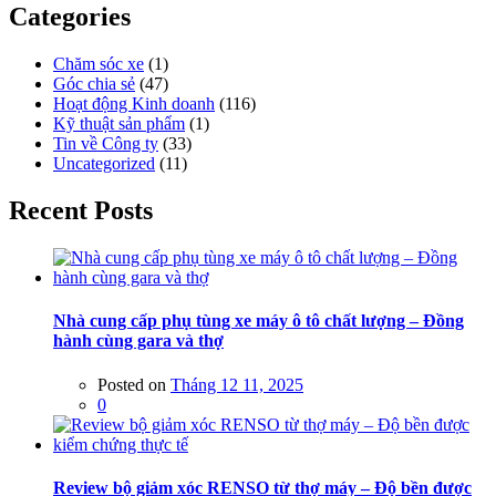
Categories
Chăm sóc xe
(1)
Góc chia sẻ
(47)
Hoạt động Kinh doanh
(116)
Kỹ thuật sản phẩm
(1)
Tin về Công ty
(33)
Uncategorized
(11)
Recent Posts
Nhà cung cấp phụ tùng xe máy ô tô chất lượng – Đồng
hành cùng gara và thợ
Posted on
Tháng 12 11, 2025
0
Review bộ giảm xóc RENSO từ thợ máy – Độ bền được