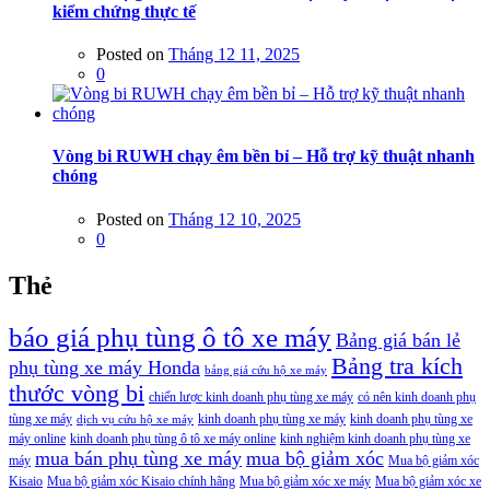
kiểm chứng thực tế
Posted on
Tháng 12 11, 2025
0
Vòng bi RUWH chạy êm bền bỉ – Hỗ trợ kỹ thuật nhanh
chóng
Posted on
Tháng 12 10, 2025
0
Thẻ
báo giá phụ tùng ô tô xe máy
Bảng giá bán lẻ
Bảng tra kích
phụ tùng xe máy Honda
bảng giá cứu hộ xe máy
thước vòng bi
chiến lược kinh doanh phụ tùng xe máy
có nên kinh doanh phụ
tùng xe máy
kinh doanh phụ tùng xe máy
kinh doanh phụ tùng xe
dịch vụ cứu hộ xe máy
máy online
kinh doanh phụ tùng ô tô xe máy online
kinh nghiệm kinh doanh phụ tùng xe
mua bán phụ tùng xe máy
mua bộ giảm xóc
máy
Mua bộ giảm xóc
Kisaio
Mua bộ giảm xóc Kisaio chính hãng
Mua bộ giảm xóc xe máy
Mua bộ giảm xóc xe