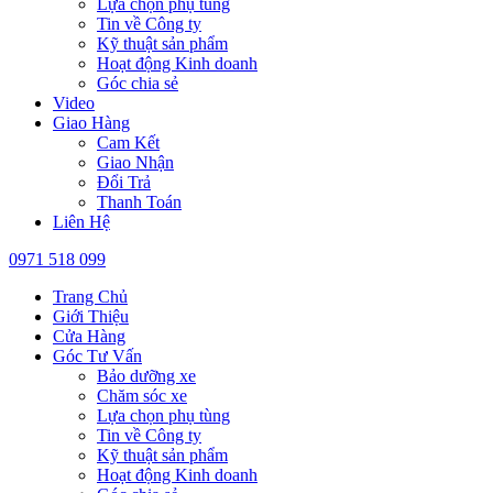
Lựa chọn phụ tùng
Tin về Công ty
Kỹ thuật sản phẩm
Hoạt động Kinh doanh
Góc chia sẻ
Video
Giao Hàng
Cam Kết
Giao Nhận
Đổi Trả
Thanh Toán
Liên Hệ
0971 518 099
Trang Chủ
Giới Thiệu
Cửa Hàng
Góc Tư Vấn
Bảo dưỡng xe
Chăm sóc xe
Lựa chọn phụ tùng
Tin về Công ty
Kỹ thuật sản phẩm
Hoạt động Kinh doanh