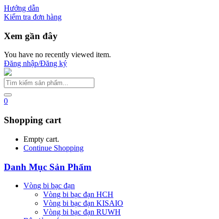
Hướng dẫn
Kiểm tra đơn hàng
Xem gần đây
You have no recently viewed item.
Đăng nhập/Đăng ký
0
Shopping cart
Empty cart.
Continue Shopping
Danh Mục Sản Phẩm
Vòng bi bạc đạn
Vòng bi bạc đạn HCH
Vòng bi bạc đạn KISAIO
Vòng bi bạc đạn RUWH