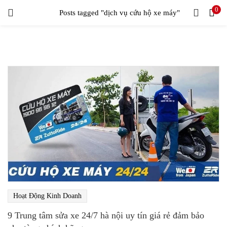
0
LOGIN
Posts tagged "dịch vụ cứu hộ xe máy"
Enter your username and password to login.
Remember me
Login
Lost password?
Hoạt Động Kinh Doanh
9 Trung tâm sửa xe 24/7 hà nội uy tín giá rẻ đảm bảo