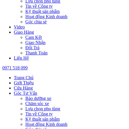
Lựa chọn phụ tùng
Tin về Công ty
Kỹ thuật sản phẩm
Hoạt động Kinh doanh
Góc chia sẻ
Video
Giao Hàng
Cam Kết
Giao Nhận
Đổi Trả
Thanh Toán
Liên Hệ
0971 518 099
Trang Chủ
Giới Thiệu
Cửa Hàng
Góc Tư Vấn
Bảo dưỡng xe
Chăm sóc xe
Lựa chọn phụ tùng
Tin về Công ty
Kỹ thuật sản phẩm
Hoạt động Kinh doanh