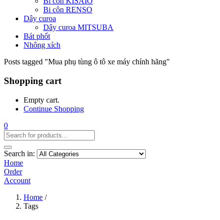
Bi côn KISAIO
Bi côn RENSO
Dây curoa
Dây curoa MITSUBA
Bát phốt
Nhông xích
Posts tagged "Mua phụ tùng ô tô xe máy chính hãng"
Shopping cart
Empty cart.
Continue Shopping
0
Search in:
Home
Order
Account
Home
/
Tags