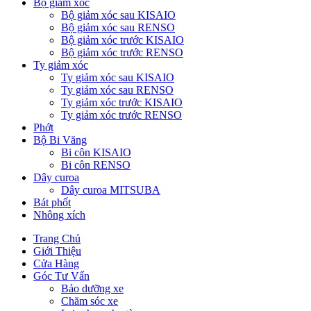
Bộ giảm xóc
Bộ giảm xóc sau KISAIO
Bộ giảm xóc sau RENSO
Bộ giảm xóc trước KISAIO
Bộ giảm xóc trước RENSO
Ty giảm xóc
Ty giảm xóc sau KISAIO
Ty giảm xóc sau RENSO
Ty giảm xóc trước KISAIO
Ty giảm xóc trước RENSO
Phớt
Bộ Bi Văng
Bi côn KISAIO
Bi côn RENSO
Dây curoa
Dây curoa MITSUBA
Bát phốt
Nhông xích
Trang Chủ
Giới Thiệu
Cửa Hàng
Góc Tư Vấn
Bảo dưỡng xe
Chăm sóc xe