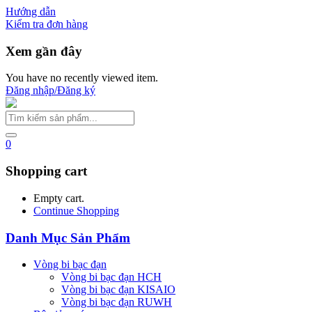
Hướng dẫn
Kiểm tra đơn hàng
Xem gần đây
You have no recently viewed item.
Đăng nhập/Đăng ký
0
Shopping cart
Empty cart.
Continue Shopping
Danh Mục Sản Phẩm
Vòng bi bạc đạn
Vòng bi bạc đạn HCH
Vòng bi bạc đạn KISAIO
Vòng bi bạc đạn RUWH