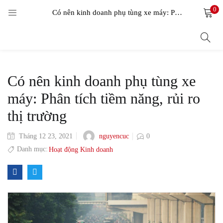
0
LOGIN
Có nên kinh doanh phụ tùng xe máy: Phân tích tiềm năng, rủi ro thị trường
Enter your username and password to login.
Có nên kinh doanh phụ tùng xe
máy: Phân tích tiềm năng, rủi ro
thị trường
Remember me
nguyencuc
Tháng 12 23, 2021
0
Login
Danh mục:
Hoạt động Kinh doanh
Lost password?