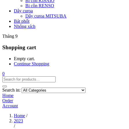
Bi côn KISAIO
Bi côn RENSO
Dây curoa
Dây curoa MITSUBA
Bát phốt
Nhông xích
Tháng 9
Shopping cart
Empty cart.
Continue Shopping
0
Search in:
Home
Order
Account
Home
/
2023
/