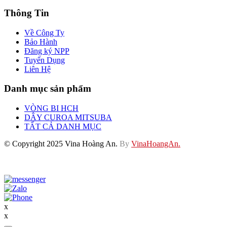
Thông Tin
Về Công Ty
Bảo Hành
Đăng ký NPP
Tuyển Dụng
Liên Hệ
Danh mục sản phẩm
VÒNG BI HCH
DÂY CUROA MITSUBA
TẤT CẢ DANH MỤC
© Copyright 2025 Vina Hoàng An.
By
VinaHoangAn.
x
x