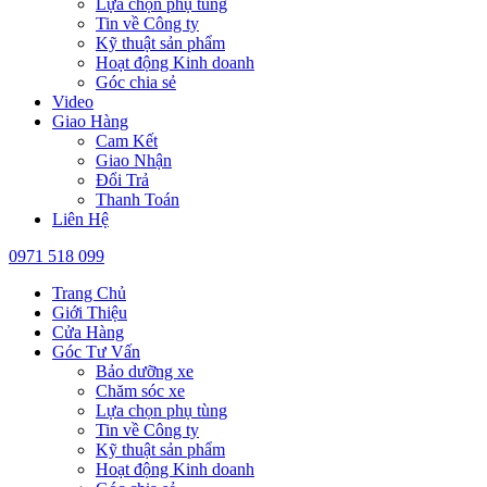
Lựa chọn phụ tùng
Tin về Công ty
Kỹ thuật sản phẩm
Hoạt động Kinh doanh
Góc chia sẻ
Video
Giao Hàng
Cam Kết
Giao Nhận
Đổi Trả
Thanh Toán
Liên Hệ
0971 518 099
Trang Chủ
Giới Thiệu
Cửa Hàng
Góc Tư Vấn
Bảo dưỡng xe
Chăm sóc xe
Lựa chọn phụ tùng
Tin về Công ty
Kỹ thuật sản phẩm
Hoạt động Kinh doanh