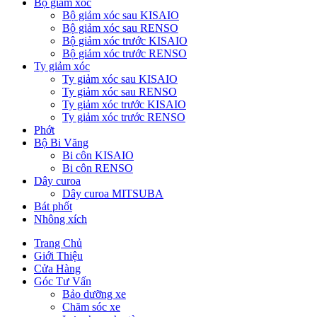
Bộ giảm xóc
Bộ giảm xóc sau KISAIO
Bộ giảm xóc sau RENSO
Bộ giảm xóc trước KISAIO
Bộ giảm xóc trước RENSO
Ty giảm xóc
Ty giảm xóc sau KISAIO
Ty giảm xóc sau RENSO
Ty giảm xóc trước KISAIO
Ty giảm xóc trước RENSO
Phớt
Bộ Bi Văng
Bi côn KISAIO
Bi côn RENSO
Dây curoa
Dây curoa MITSUBA
Bát phốt
Nhông xích
Trang Chủ
Giới Thiệu
Cửa Hàng
Góc Tư Vấn
Bảo dưỡng xe
Chăm sóc xe