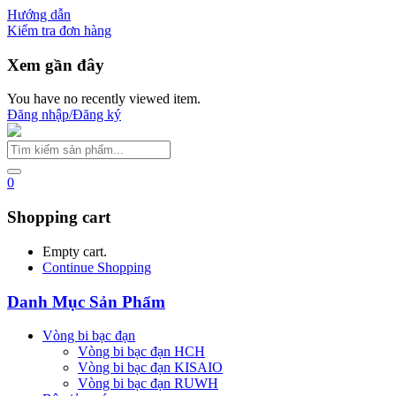
Hướng dẫn
Kiểm tra đơn hàng
Xem gần đây
You have no recently viewed item.
Đăng nhập/Đăng ký
0
Shopping cart
Empty cart.
Continue Shopping
Danh Mục Sản Phẩm
Vòng bi bạc đạn
Vòng bi bạc đạn HCH
Vòng bi bạc đạn KISAIO
Vòng bi bạc đạn RUWH