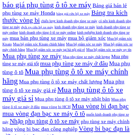
báo giá phụ tùng ô tô xe máy
Bảng giá bán lẻ
Bảng tra kích
phụ tùng xe máy Honda
bảng giá cứu hộ xe máy
thước vòng bi
chiến lược kinh doanh phụ tùng xe máy
có nên kinh doanh phụ
tùng xe máy
kinh doanh phụ tùng xe máy
kinh doanh phụ tùng xe
dịch vụ cứu hộ xe máy
máy online
kinh doanh phụ tùng ô tô xe máy online
kinh nghiệm kinh doanh phụ tùng xe
mua bán phụ tùng xe máy
mua bộ giảm xóc
máy
Mua bộ giảm xóc
Kisaio
Mua bộ giảm xóc Kisaio chính hãng
Mua bộ giảm xóc xe máy
Mua bộ giảm xóc xe
máy chính hãng
Mua bộ giảm xóc xe máy tại hà nội giá rẻ
Mua bộ giảm xóc xe máy uy tín
Mua phụ tùng xe máy
Mua phụ
Mua phụ tùng xe máy chất lượng
mua phụ tùng xe máy ở đâu
Mua phụ
tùng xe máy giá tốt
Mua phụ tùng ô tô xe máy chính
tùng ô tô
hãng
Mua phụ
Mua phụ tùng ô tô xe máy chất lượng
Mua phụ tùng ô tô xe
tùng ô tô xe máy giá rẻ
máy giá sỉ
Mua phụ tùng ô tô xe máy nhật bản
Mua phụ
Mua vòng bi đạn bạc
tùng ô tô xe máy ở đâu
mua vòng bi HCH
mua vòng đạn bạc xe máy ô tô
muốn kinh doanh phụ tùng xe
Nhập phụ tùng ô tô xe máy
phụ tùng xe máy chính
máy
Vòng bi bạc đạn là
vòng bi bạc đạn công nghiệp
hãng