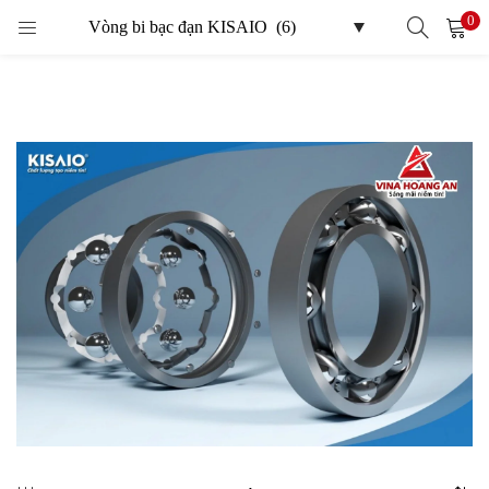
0
LOGIN
Enter your username and password to login.
Remember me
Login
Lost password?