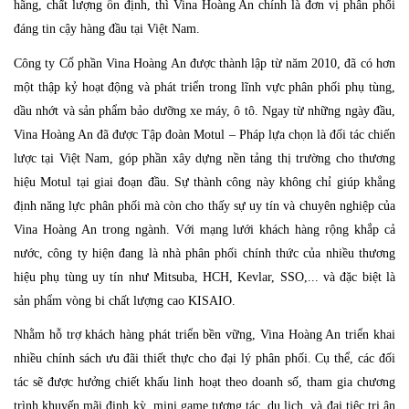
hãng, chất lượng ổn định, thì Vina Hoàng An chính là đơn vị phân phối
đáng tin cậy hàng đầu tại Việt Nam.
Công ty Cổ phần Vina Hoàng An được thành lập từ năm 2010, đã có hơn
một thập kỷ hoạt động và phát triển trong lĩnh vực phân phối phụ tùng,
dầu nhớt và sản phẩm bảo dưỡng xe máy, ô tô. Ngay từ những ngày đầu,
Vina Hoàng An đã được Tập đoàn Motul – Pháp lựa chọn là đối tác chiến
lược tại Việt Nam, góp phần xây dựng nền tảng thị trường cho thương
hiệu Motul tại giai đoạn đầu. Sự thành công này không chỉ giúp khẳng
định năng lực phân phối mà còn cho thấy sự uy tín và chuyên nghiệp của
Vina Hoàng An trong ngành. Với mạng lưới khách hàng rộng khắp cả
nước, công ty hiện đang là nhà phân phối chính thức của nhiều thương
hiệu phụ tùng uy tín như Mitsuba, HCH, Kevlar, SSO,... và đặc biệt là
sản phẩm vòng bi chất lượng cao KISAIO.
Nhằm hỗ trợ khách hàng phát triển bền vững, Vina Hoàng An triển khai
nhiều chính sách ưu đãi thiết thực cho đại lý phân phối. Cụ thể, các đối
tác sẽ được hưởng chiết khấu linh hoạt theo doanh số, tham gia chương
trình khuyến mãi định kỳ, mini game tương tác, du lịch, và đại tiệc tri ân