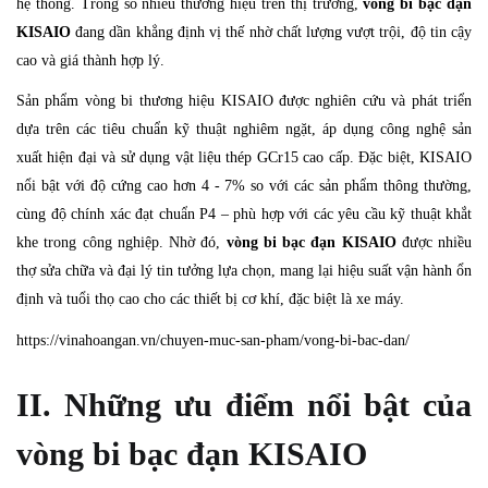
hệ thống. Trong số nhiều thương hiệu trên thị trường,
vòng bi bạc đạn
KISAIO
đang dần khẳng định vị thế nhờ chất lượng vượt trội, độ tin cậy
cao và giá thành hợp lý.
Sản phẩm vòng bi thương hiệu KISAIO được nghiên cứu và phát triển
dựa trên các tiêu chuẩn kỹ thuật nghiêm ngặt, áp dụng công nghệ sản
xuất hiện đại và sử dụng vật liệu thép GCr15 cao cấp. Đặc biệt, KISAIO
nổi bật với độ cứng cao hơn 4 - 7% so với các sản phẩm thông thường,
cùng độ chính xác đạt chuẩn P4 – phù hợp với các yêu cầu kỹ thuật khắt
khe trong công nghiệp. Nhờ đó,
vòng bi bạc đạn KISAIO
được nhiều
thợ sửa chữa và đại lý tin tưởng lựa chọn, mang lại hiệu suất vận hành ổn
định và tuổi thọ cao cho các thiết bị cơ khí, đặc biệt là xe máy.
https://vinahoangan.vn/chuyen-muc-san-pham/vong-bi-bac-dan/
II. Những ưu điểm nổi bật của
vòng bi bạc đạn KISAIO