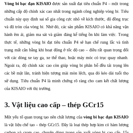
Vòng bi bạc đạn KISAIO
được sản xuất đạt tiêu chuẩn P4 – một trong
những cấp độ chính xác cao nhất trong ngành công nghiệp vòng bi. Tiêu
chuẩn này quy định sai số gia công cực nhỏ về kích thước, độ đồng trục
và độ tròn của vòng bi. Nhờ đó, các sản phẩm KISAIO có khả năng vận
hành êm ái, giảm ma sát và giảm đáng kể tiếng ồn khi làm việc. Trong
thực tế, những vòng bi đạt tiêu chuẩn P4 sẽ hạn chế rung lắc và tình
trạng mất cân bằng khi hoạt động ở tốc độ cao – điều rất quan trọng đối
với các dòng xe tay ga, xe thể thao, hoặc máy móc có trục quay nhanh.
Ngoài ra, độ chính xác cao còn giúp vòng bi phân bổ đều tải trọng lên
các bề mặt lăn, tránh hiện tượng mài mòn lệch, qua đó kéo dài tuổi thọ
sử dụng. Tiêu chuẩn P4 là minh chứng rõ ràng cho cam kết chất lượng
của KISAIO với thị trường.
3. Vật liệu cao cấp – thép GCr15
Một yếu tố quan trọng tạo nên chất lượng của
vòng bi bạc đạn KISAIO
là vật liệu chế tạo – thép GCr15. Đây là loại thép hợp kim có hàm lượng
carbon và crom cao, chuyên dùng trong sản xuất vòng bi cao cấp. Ưu