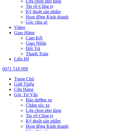
Lựa chọn phụ tùng
Tin về Công ty
Kỹ thuật sản phẩm
Hoạt động Kinh doanh
Góc chia sẻ
Video
Giao Hàng
Cam Kết
Giao Nhận
Đổi Trả
Thanh Toán
Liên Hệ
0971 518 099
Trang Chủ
Giới Thiệu
Cửa Hàng
Góc Tư Vấn
Bảo dưỡng xe
Chăm sóc xe
Lựa chọn phụ tùng
Tin về Công ty
Kỹ thuật sản phẩm
Hoạt động Kinh doanh