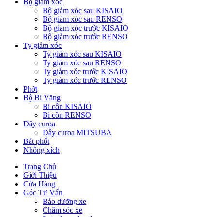
Bộ giảm xóc
Bộ giảm xóc sau KISAIO
Bộ giảm xóc sau RENSO
Bộ giảm xóc trước KISAIO
Bộ giảm xóc trước RENSO
Ty giảm xóc
Ty giảm xóc sau KISAIO
Ty giảm xóc sau RENSO
Ty giảm xóc trước KISAIO
Ty giảm xóc trước RENSO
Phớt
Bộ Bi Văng
Bi côn KISAIO
Bi côn RENSO
Dây curoa
Dây curoa MITSUBA
Bát phốt
Nhông xích
Trang Chủ
Giới Thiệu
Cửa Hàng
Góc Tư Vấn
Bảo dưỡng xe
Chăm sóc xe