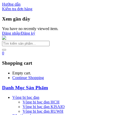
Hướng dẫn
Kiểm tra đơn hàng
Xem gần đây
You have no recently viewed item.
Đăng nhập/Đăng ký
0
Shopping cart
Empty cart.
Continue Shopping
Danh Mục Sản Phẩm
Vòng bi bạc đạn
Vòng bi bạc đạn HCH
Vòng bi bạc đạn KISAIO
Vòng bi bạc đạn RUWH