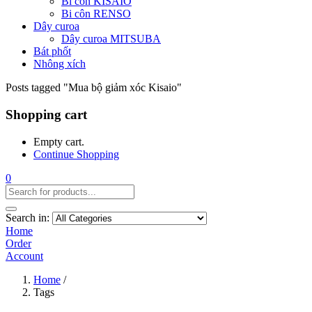
Bi côn KISAIO
Bi côn RENSO
Dây curoa
Dây curoa MITSUBA
Bát phốt
Nhông xích
Posts tagged "Mua bộ giảm xóc Kisaio"
Shopping cart
Empty cart.
Continue Shopping
0
Search in:
Home
Order
Account
Home
/
Tags