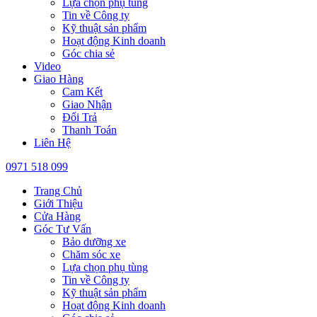
Lựa chọn phụ tùng
Tin về Công ty
Kỹ thuật sản phẩm
Hoạt động Kinh doanh
Góc chia sẻ
Video
Giao Hàng
Cam Kết
Giao Nhận
Đổi Trả
Thanh Toán
Liên Hệ
0971 518 099
Trang Chủ
Giới Thiệu
Cửa Hàng
Góc Tư Vấn
Bảo dưỡng xe
Chăm sóc xe
Lựa chọn phụ tùng
Tin về Công ty
Kỹ thuật sản phẩm
Hoạt động Kinh doanh