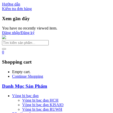
Hướng dẫn
Kiểm tra đơn hàng
Xem gần đây
You have no recently viewed item.
Đăng nhập/Đăng ký
0
Shopping cart
Empty cart.
Continue Shopping
Danh Mục Sản Phẩm
Vòng bi bạc đạn
Vòng bi bạc đạn HCH
Vòng bi bạc đạn KISAIO
Vòng bi bạc đạn RUWH