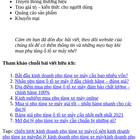
Truyền thông thương hiệu
Trao giá trị – kiến thức cho người dùng
Quảng cáo sản phẩm
Khuyến mại
Cảm ơn bạn đã đón đọc bài viết, theo dõi website của
chúng tôi để có thêm thông tin và những mẹo hay khi
mua phụ tùng ô tô xe máy nhé!
Tham khảo chuỗi bài viết hữu ích:
Bắt đầu kinh doanh phụ tùng xe máy cần bao nhiêu vốn?
Nhập phụ tùng ô tô xe máy ở đâu chính hãng – đúng giá?
Địa điểm mua phụ tùng ô tô xe máy đảm bảo chất lượng –
chính hãng 100%
Kinh nghiệm mua phụ tùng xe máy online
Mua sỉ phụ tùng xe máy giá tốt – nhập hàng nhanh cho các
đại lý
Bảng giá phụ tùng ô tô xe máy cập nhật mới nhất 2021
Mở đại lý phụ tùng xe máy cần chuẩn bị những gì?
Tags:
chiến lược kinh doanh phụ tùng xe máy
có nên kinh doanh
phụ tùng xe máy
đại lý kinh doanh phụ tùng xe máy
kinh doanh phụ