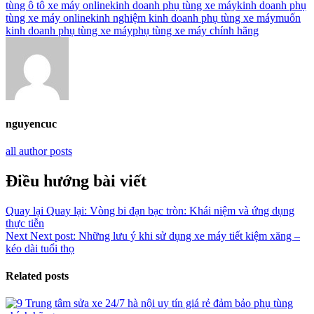
tùng ô tô xe máy online
kinh doanh phụ tùng xe máy
kinh doanh phụ
tùng xe máy online
kinh nghiệm kinh doanh phụ tùng xe máy
muốn
kinh doanh phụ tùng xe máy
phụ tùng xe máy chính hãng
nguyencuc
all author posts
Điều hướng bài viết
Quay lại
Quay lại:
Vòng bi đạn bạc tròn: Khái niệm và ứng dụng
thực tiễn
Next
Next post:
Những lưu ý khi sử dụng xe máy tiết kiệm xăng –
kéo dài tuổi thọ
Related posts