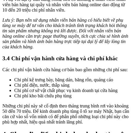
viên bán hàng tại quầy và nhân viên bán hàng online dao động từ
10 đến 20 triệu chi phí nhân viên.
Lưu ý: Bạn nên sử dụng nhân viên bán hàng có hiểu biết về phụ
tùng xe máy để tư vấn cho khách tránh tình trạng khách hỏi thông
tin sản phẩm nhưng không trả lời được. Đối với nhân viên bán
hàng online cần trực page thường xuyên, tích cực chia sẻ hình ảnh
sản phẩm và hình ảnh bán hàng trực tiếp tại đại lý để lấy lòng tin
của khách hàng.
3.4 Chi phí vận hành cửa hàng và chi phí khác
Các chi phí vận hành cửa hàng cơ bản bao gồm những chi phí sau:
Chi phí kệ trưng bày, băng dán, băng rôn, quảng cáo
Chi phí điện, nước, thắp sáng
Chi phí cơ sở vật chất phục vụ kinh doanh tại cửa hàng
Chi phí kho bãi chứa phụ tùng
Những chi phí này sẽ cố định theo tháng trung bình rơi vào khoảng
50 đến 70 triệu. Để kinh doanh phụ tùng ô tô xe máy Nhật, bạn cần
căn cứ vào số vốn mình có để phân phổ những loại chi phí này cho
phù hợp nhất, hiệu quả nhất tránh lãng phí.