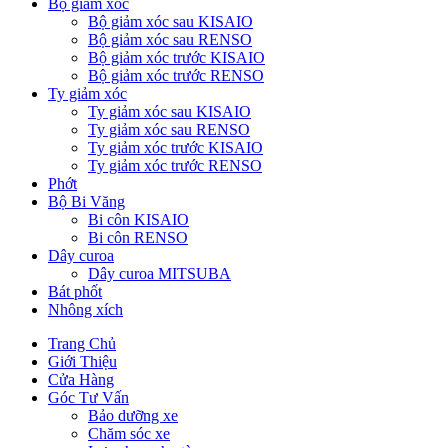
Bộ giảm xóc
Bộ giảm xóc sau KISAIO
Bộ giảm xóc sau RENSO
Bộ giảm xóc trước KISAIO
Bộ giảm xóc trước RENSO
Ty giảm xóc
Ty giảm xóc sau KISAIO
Ty giảm xóc sau RENSO
Ty giảm xóc trước KISAIO
Ty giảm xóc trước RENSO
Phớt
Bộ Bi Văng
Bi côn KISAIO
Bi côn RENSO
Dây curoa
Dây curoa MITSUBA
Bát phốt
Nhông xích
Trang Chủ
Giới Thiệu
Cửa Hàng
Góc Tư Vấn
Bảo dưỡng xe
Chăm sóc xe