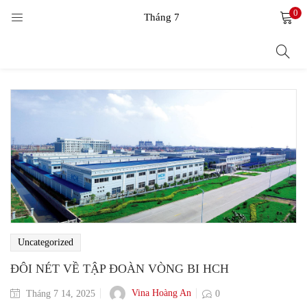
0
LOGIN
Tháng 7
Enter your username and password to login.
Remember me
Login
Lost password?
Uncategorized
ĐÔI NÉT VỀ TẬP ĐOÀN VÒNG BI HCH
Vina Hoàng An
Tháng 7 14, 2025
0