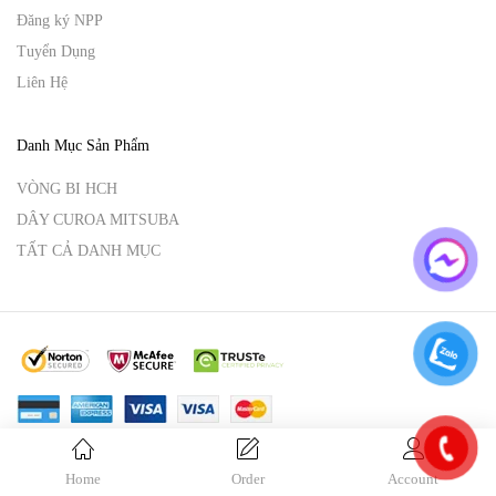
Đăng ký NPP
Tuyển Dụng
Liên Hệ
Danh Mục Sản Phẩm
VÒNG BI HCH
DÂY CUROA MITSUBA
TẤT CẢ DANH MỤC
© Copyright 2025 Vina Hoàng An.
By
VinaHoangAn.
Home
Order
Account