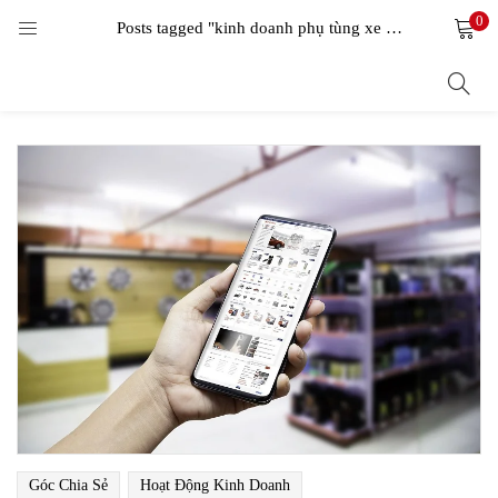
0
LOGIN
Posts tagged "kinh doanh phụ tùng xe máy"
Enter your username and password to login.
Remember me
Login
Lost password?
Góc Chia Sẻ
Hoạt Động Kinh Doanh