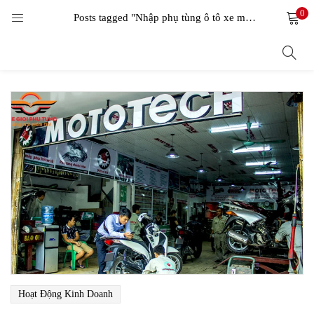
0
LOGIN
Posts tagged "Nhập phụ tùng ô tô xe máy"
Enter your username and password to login.
Remember me
Login
Lost password?
Hoạt Động Kinh Doanh