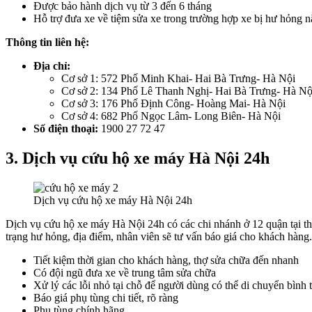
Được bảo hành dịch vụ từ 3 đến 6 tháng
Hỗ trợ đưa xe về tiệm sửa xe trong trường hợp xe bị hư hỏng 
Thông tin liên hệ:
Địa chỉ:
Cơ sở 1: 572 Phố Minh Khai- Hai Bà Trưng- Hà Nội
Cơ sở 2: 134 Phố Lê Thanh Nghị- Hai Bà Trưng- Hà Nộ
Cơ sở 3: 176 Phố Định Công- Hoàng Mai- Hà Nội
Cơ sở 4: 682 Phố Ngọc Lâm- Long Biên- Hà Nội
Số điện thoại:
1900 27 72 47
3. Dịch vụ cứu hộ xe máy Hà Nội 24h
Dịch vụ cứu hộ xe máy Hà Nội 24h
Dịch vụ cứu hộ xe máy Hà Nội 24h có các chi nhánh ở 12 quận tại th
trạng hư hỏng, địa điểm, nhân viên sẽ tư vấn báo giá cho khách hàn
Tiết kiệm thời gian cho khách hàng, thợ sửa chữa đến nhanh
Có đội ngũ đưa xe về trung tâm sửa chữa
Xử lý các lỗi nhỏ tại chỗ để người dùng có thể di chuyển bình
Báo giá phụ tùng chi tiết, rõ ràng
Phụ tùng chính hãng