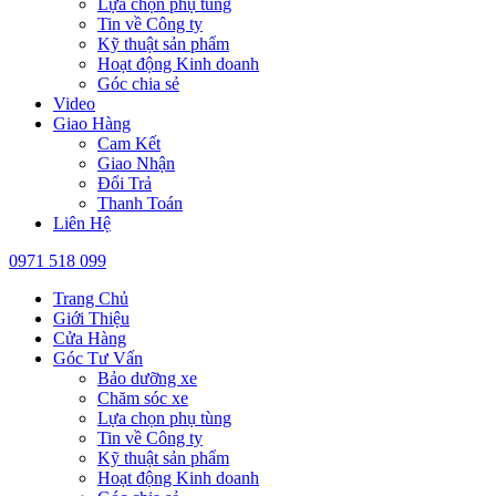
Lựa chọn phụ tùng
Tin về Công ty
Kỹ thuật sản phẩm
Hoạt động Kinh doanh
Góc chia sẻ
Video
Giao Hàng
Cam Kết
Giao Nhận
Đổi Trả
Thanh Toán
Liên Hệ
0971 518 099
Trang Chủ
Giới Thiệu
Cửa Hàng
Góc Tư Vấn
Bảo dưỡng xe
Chăm sóc xe
Lựa chọn phụ tùng
Tin về Công ty
Kỹ thuật sản phẩm
Hoạt động Kinh doanh