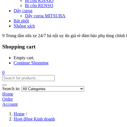
Bi côn KISAIO
Bi côn RENSO
Dây curoa
Dây curoa MITSUBA
Bát phốt
Nhông xích
9 Trung tâm sửa xe 24/7 hà nội uy tín giá rẻ đảm bảo phụ tùng chính
Shopping cart
Empty cart.
Continue Shopping
0
Search in:
Home
Order
Account
Home
/
Hoạt động Kinh doanh