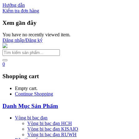
Hướng dẫn
Kiểm tra đơn hàng
Xem gần đây
You have no recently viewed item.
Đăng nhập/Đăng ký
0
Shopping cart
Empty cart.
Continue Shopping
Danh Mục Sản Phẩm
Vòng bi bạc đạn
Vòng bi bạc đạn HCH
Vòng bi bạc đạn KISAIO
Vòng bi bạc đạn RUWH