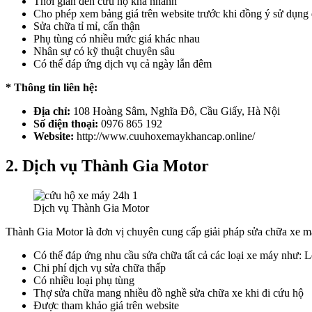
Thời gian đến cứu hộ khá nhanh
Cho phép xem bảng giá trên website trước khi đồng ý sử dụng 
Sửa chữa tỉ mỉ, cẩn thận
Phụ tùng có nhiều mức giá khác nhau
Nhân sự có kỹ thuật chuyên sâu
Có thể đáp ứng dịch vụ cả ngày lẫn đêm
* Thông tin liên hệ:
Địa chỉ:
108 Hoàng Sâm, Nghĩa Đô, Cầu Giấy, Hà Nội
Số điện thoại:
0976 865 192
Website:
http://www.cuuhoxemaykhancap.online/
2. Dịch vụ Thành Gia Motor
Dịch vụ Thành Gia Motor
Thành Gia Motor là đơn vị chuyên cung cấp giải pháp sửa chữa xe má
Có thể đáp ứng nhu cầu sửa chữa tất cả các loại xe máy như:
Chi phí dịch vụ sửa chữa thấp
Có nhiều loại phụ tùng
Thợ sửa chữa mang nhiều đồ nghề sửa chữa xe khi đi cứu hộ
Được tham khảo giá trên website