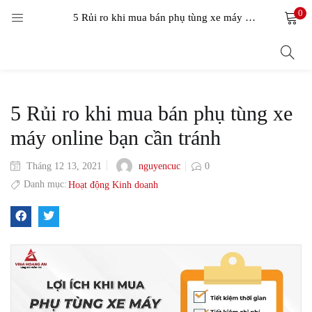
0
LOGIN
5 Rủi ro khi mua bán phụ tùng xe máy online bạn cần tránh
Enter your username and password to login.
5 Rủi ro khi mua bán phụ tùng xe
máy online bạn cần tránh
nguyencuc
Tháng 12 13, 2021
0
Remember me
Danh mục:
Hoạt động Kinh doanh
Login
Lost password?