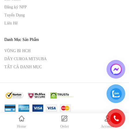
Đăng ký NPP
Tuyển Dụng
Liên Hệ
Danh Mục Sản Phẩm
VÒNG BI HCH
DÂY CUROA MITSUBA
TẤT CẢ DANH MỤC
© Copyright 2025 Vina Hoàng An.
By
VinaHoangAn.
Home
Order
Account