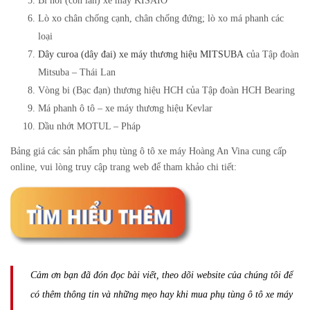
Bi nồi (con lăn) xe máy KISAIO
Lò xo chân chống cạnh, chân chống đứng; lò xo má phanh các
loại
Dây curoa (dây đai) xe máy thương hiệu MITSUBA
của Tập đoàn
Mitsuba – Thái Lan
Vòng bi (Bạc đạn) thương hiệu HCH của Tập đoàn HCH Bearing
Má phanh ô tô – xe máy thương hiệu Kevlar
Dầu nhớt MOTUL – Pháp
Bảng giá các sản phẩm phụ tùng ô tô xe máy Hoàng An Vina cung cấp
online, vui lòng truy cập trang web để tham khảo chi tiết:
Cảm ơn bạn đã đón đọc bài viết, theo dõi website của chúng tôi để
có thêm thông tin và những mẹo hay khi mua phụ tùng ô tô xe máy