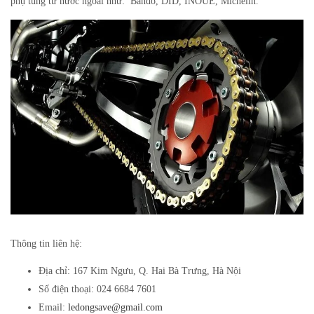
phụ tùng từ nước ngoài như: Bando, DID, INOUE, Michelin.
Thông tin liên hệ:
Địa chỉ: 167 Kim Ngưu, Q. Hai Bà Trưng, Hà Nội
Số điện thoại: 024 6684 7601
Email:
ledongsave@gmail.com