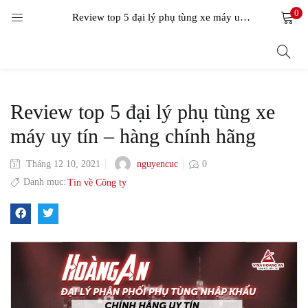
0
LOGIN
Review top 5 đại lý phụ tùng xe máy uy tín – hàng chính hãng
Enter your username and password to login.
Review top 5 đại lý phụ tùng xe
máy uy tín – hàng chính hãng
nguyencuc
Tháng 12 10, 2021
0
Remember me
Danh mục:
Tin về Công ty
Login
Lost password?