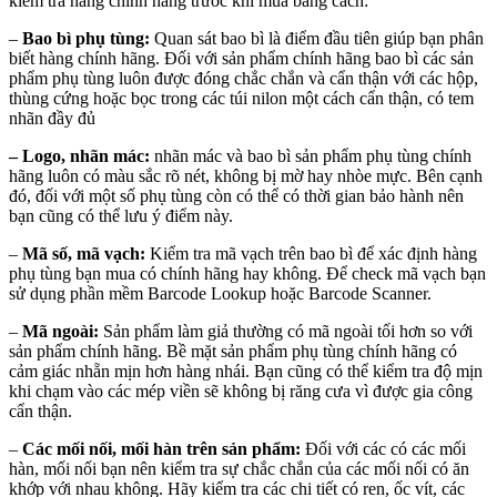
kiểm tra hàng chính hãng trước khi mua bằng cách:
–
Bao bì phụ tùng:
Quan sát bao bì là điểm đầu tiên giúp bạn phân
biết hàng chính hãng. Đối với sản phẩm chính hãng bao bì các sản
phẩm phụ tùng luôn được đóng chắc chắn và cẩn thận với các hộp,
thùng cứng hoặc bọc trong các túi nilon một cách cẩn thận, có tem
nhãn đầy đủ
– Logo, nhãn mác:
nhãn mác và bao bì sản phẩm phụ tùng chính
hãng luôn có màu sắc rõ nét, không bị mờ hay nhòe mực. Bên cạnh
đó, đối với một số phụ tùng còn có thể có thời gian bảo hành nên
bạn cũng có thể lưu ý điểm này.
–
Mã số, mã vạch:
Kiểm tra mã vạch trên bao bì để xác định hàng
phụ tùng bạn mua có chính hãng hay không. Để check mã vạch bạn
sử dụng phần mềm Barcode Lookup hoặc Barcode Scanner.
–
Mã ngoài:
Sản phẩm làm giả thường có mã ngoài tối hơn so với
sản phẩm chính hãng. Bề mặt sản phẩm phụ tùng chính hãng có
cảm giác nhẵn mịn hơn hàng nhái. Bạn cũng có thể kiểm tra độ mịn
khi chạm vào các mép viền sẽ không bị răng cưa vì được gia công
cẩn thận.
–
Các mối nối, mối hàn trên sản phẩm:
Đối với các có các mối
hàn, mối nối bạn nên kiểm tra sự chắc chắn của các mối nối có ăn
khớp với nhau không. Hãy kiểm tra các chi tiết có ren, ốc vít, các