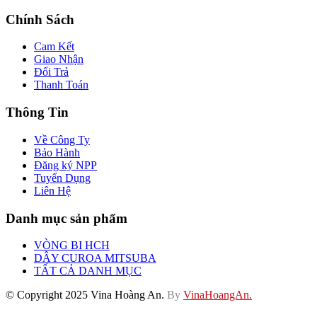
Chính Sách
Cam Kết
Giao Nhận
Đổi Trả
Thanh Toán
Thông Tin
Về Công Ty
Bảo Hành
Đăng ký NPP
Tuyển Dụng
Liên Hệ
Danh mục sản phẩm
VÒNG BI HCH
DÂY CUROA MITSUBA
TẤT CẢ DANH MỤC
© Copyright 2025 Vina Hoàng An.
By
VinaHoangAn.