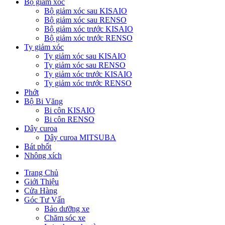
Bộ giảm xóc
Bộ giảm xóc sau KISAIO
Bộ giảm xóc sau RENSO
Bộ giảm xóc trước KISAIO
Bộ giảm xóc trước RENSO
Ty giảm xóc
Ty giảm xóc sau KISAIO
Ty giảm xóc sau RENSO
Ty giảm xóc trước KISAIO
Ty giảm xóc trước RENSO
Phớt
Bộ Bi Văng
Bi côn KISAIO
Bi côn RENSO
Dây curoa
Dây curoa MITSUBA
Bát phốt
Nhông xích
Trang Chủ
Giới Thiệu
Cửa Hàng
Góc Tư Vấn
Bảo dưỡng xe
Chăm sóc xe