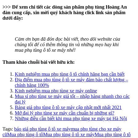
>>> Để xem chi tiết các dòng sản phẩm phụ tùng Hoàng An
đàn cung cấp, xin mời quý khách hàng click link sản phẩm
dưới đây:
Cảm ơn bạn đã đón đọc bài viết, theo dõi website của
chúng tôi để có thêm thông tin và những mẹo hay khi
mua phụ tùng ô tô xe máy nhé!
Tham khảo chuỗi bài viết hữu ích:
Kinh nghiệm mua phụ tùng ô tô chính hãng bạn cần biết
Địa điểm mua phụ tùng ô tô xe máy đảm bảo chất lượng –
chính hãng 100%
Kinh nghiệm mua phụ tùng xe máy online
Mua sỉ phụ tùng xe máy giá tốt – nhập hàng nhanh cho các
đại lý
Bảng giá phụ tùng ô tô xe máy cập nhật mới nhất 2021
Mở đại lý phụ tùng xe máy cần chuẩn bị những gì?
Những điều cần biết khi mua phụ tùng xe máy tại Hà Nội
Tags:
báo giá phụ tùng ô tô xe máy
mua phụ tùng cho xe máy
cũ
Mua phụ tùng ô tô
Mua phụ tùng ô tô xe máy
Mua phụ tùng ô tô