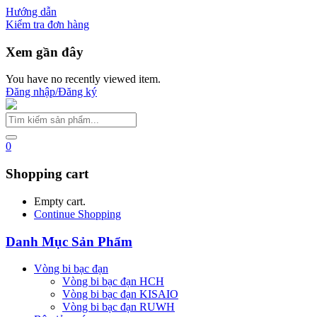
Hướng dẫn
Kiểm tra đơn hàng
Xem gần đây
You have no recently viewed item.
Đăng nhập/Đăng ký
0
Shopping cart
Empty cart.
Continue Shopping
Danh Mục Sản Phẩm
Vòng bi bạc đạn
Vòng bi bạc đạn HCH
Vòng bi bạc đạn KISAIO
Vòng bi bạc đạn RUWH