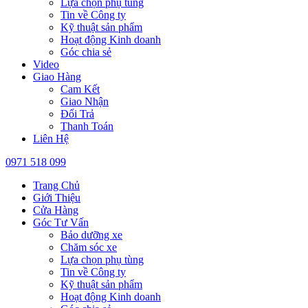
Lựa chọn phụ tùng
Tin về Công ty
Kỹ thuật sản phẩm
Hoạt động Kinh doanh
Góc chia sẻ
Video
Giao Hàng
Cam Kết
Giao Nhận
Đổi Trả
Thanh Toán
Liên Hệ
0971 518 099
Trang Chủ
Giới Thiệu
Cửa Hàng
Góc Tư Vấn
Bảo dưỡng xe
Chăm sóc xe
Lựa chọn phụ tùng
Tin về Công ty
Kỹ thuật sản phẩm
Hoạt động Kinh doanh