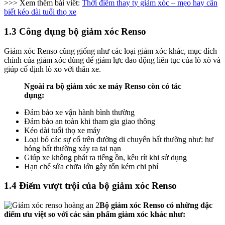
>>> Xem thêm bài viết:
Thời điểm thay ty giảm xóc – mẹo hay cần
biết kéo dài tuổi thọ xe
1.3 Công dụng bộ giảm xóc Renso
Giảm xóc Renso cũng giống như các loại giảm xóc khác, mục đích
chính của giảm xóc dùng để giảm lực dao động liên tục của lò xò và
giúp cố định lò xo với thân xe.
Ngoài ra bộ giảm xóc xe máy Renso còn có tác
dụng:
Đảm bảo xe vận hành bình thường
Đảm bảo an toàn khi tham gia giao thông
Kéo dài tuổi thọ xe máy
Loại bỏ các sự cố trên đường di chuyển bất thường như: hư
hỏng bất thường xảy ra tai nạn
Giúp xe không phát ra tiếng ồn, kêu rít khi sử dụng
Hạn chế sửa chữa lớn gây tốn kém chi phí
1.4 Điểm vượt trội của bộ giảm xóc Renso
Bộ giảm xóc Renso có những đặc
điểm ưu việt so với các sản phẩm giảm xóc khác như: