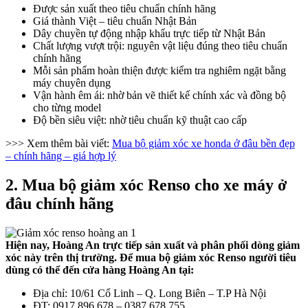
Được sản xuất theo tiêu chuẩn chính hãng
Giá thành Việt – tiêu chuẩn Nhật Bản
Dây chuyền tự động nhập khẩu trực tiếp từ Nhật Bản
Chất lượng vượt trội: nguyên vật liệu đúng theo tiêu chuẩn
chính hãng
Mỗi sản phẩm hoàn thiện được kiểm tra nghiêm ngặt bằng
máy chuyên dụng
Vận hành êm ái: nhờ bản vẽ thiết kế chính xác và đồng bộ
cho từng model
Độ bền siêu việt: nhờ tiêu chuẩn kỹ thuật cao cấp
>>> Xem thêm bài viết:
Mua bộ giảm xóc xe honda ở đâu bền đẹp
– chính hãng – giá hợp lý
2. Mua bộ giảm xóc Renso cho xe máy ở
đâu chính hãng
Hiện nay, Hoàng An trực tiếp sản xuất và phân phối dòng giảm
xóc này trên thị trường. Để mua bộ giảm xóc Renso người tiêu
dùng có thể đến cửa hàng Hoàng An tại:
Địa chỉ: 10/61 Cổ Linh – Q. Long Biên – T.P Hà Nội
ĐT: 0917 896 678 – 0387 678 755