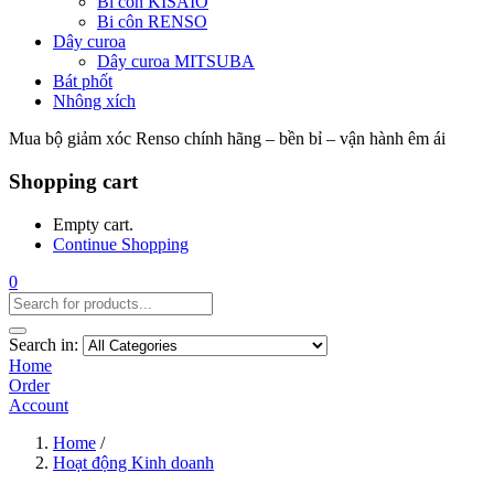
Bi côn KISAIO
Bi côn RENSO
Dây curoa
Dây curoa MITSUBA
Bát phốt
Nhông xích
Mua bộ giảm xóc Renso chính hãng – bền bỉ – vận hành êm ái
Shopping cart
Empty cart.
Continue Shopping
0
Search in:
Home
Order
Account
Home
/
Hoạt động Kinh doanh