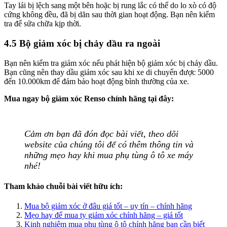
Tay lái bị lệch sang một bên hoặc bị rung lắc có thể do lo xò có độ
cứng không đều, đã bị dãn sau thời gian hoạt động. Bạn nên kiểm
tra để sửa chữa kịp thời.
4.5 Bộ giảm xóc bị chảy dầu ra ngoài
Bạn nên kiểm tra giảm xóc nếu phát hiện bộ giảm xóc bị chảy dầu.
Bạn cũng nên thay dầu giảm xóc sau khi xe di chuyển được 5000
đến 10.000km để đảm bảo hoạt động bình thường của xe.
Mua ngay bộ giảm xóc Renso chính hãng tại đây:
Cảm ơn bạn đã đón đọc bài viết, theo dõi
website của chúng tôi để có thêm thông tin và
những mẹo hay khi mua phụ tùng ô tô xe máy
nhé!
Tham khảo chuỗi bài viết hữu ích:
Mua bộ giảm xóc ở đâu giá tốt – uy tín – chính hãng
Mẹo hay để mua ty giảm xóc chính hãng – giá tốt
Kinh nghiệm mua phụ tùng ô tô chính hãng bạn cần biết