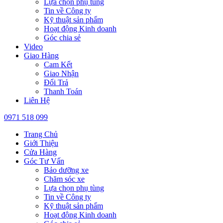
Lựa chọn phụ tùng
Tin về Công ty
Kỹ thuật sản phẩm
Hoạt động Kinh doanh
Góc chia sẻ
Video
Giao Hàng
Cam Kết
Giao Nhận
Đổi Trả
Thanh Toán
Liên Hệ
0971 518 099
Trang Chủ
Giới Thiệu
Cửa Hàng
Góc Tư Vấn
Bảo dưỡng xe
Chăm sóc xe
Lựa chọn phụ tùng
Tin về Công ty
Kỹ thuật sản phẩm
Hoạt động Kinh doanh