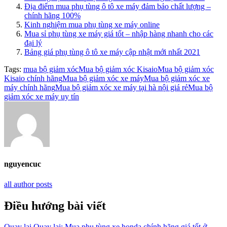
Địa điểm mua phụ tùng ô tô xe máy đảm bảo chất lượng –
chính hãng 100%
Kinh nghiệm mua phụ tùng xe máy online
Mua sỉ phụ tùng xe máy giá tốt – nhập hàng nhanh cho các
đại lý
Bảng giá phụ tùng ô tô xe máy cập nhật mới nhất 2021
Tags:
mua bộ giảm xóc
Mua bộ giảm xóc Kisaio
Mua bộ giảm xóc
Kisaio chính hãng
Mua bộ giảm xóc xe máy
Mua bộ giảm xóc xe
máy chính hãng
Mua bộ giảm xóc xe máy tại hà nội giá rẻ
Mua bộ
giảm xóc xe máy uy tín
nguyencuc
all author posts
Điều hướng bài viết
Quay lại
Quay lại:
Mua phụ tùng xe honda chính hãng giá tốt ở