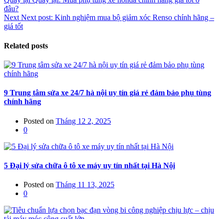
đâu?
Next
Next post:
Kinh nghiệm mua bộ giảm xóc Renso chính hãng –
giá tốt
Related posts
9 Trung tâm sửa xe 24/7 hà nội uy tín giá rẻ đảm bảo phụ tùng
chính hãng
Posted on
Tháng 12 2, 2025
0
5 Đại lý sửa chữa ô tô xe máy uy tín nhất tại Hà Nội
Posted on
Tháng 11 13, 2025
0