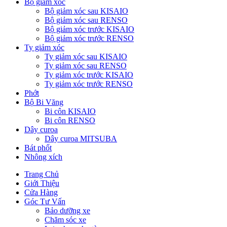
Bộ giảm xóc
Bộ giảm xóc sau KISAIO
Bộ giảm xóc sau RENSO
Bộ giảm xóc trước KISAIO
Bộ giảm xóc trước RENSO
Ty giảm xóc
Ty giảm xóc sau KISAIO
Ty giảm xóc sau RENSO
Ty giảm xóc trước KISAIO
Ty giảm xóc trước RENSO
Phớt
Bộ Bi Văng
Bi côn KISAIO
Bi côn RENSO
Dây curoa
Dây curoa MITSUBA
Bát phốt
Nhông xích
Trang Chủ
Giới Thiệu
Cửa Hàng
Góc Tư Vấn
Bảo dưỡng xe
Chăm sóc xe