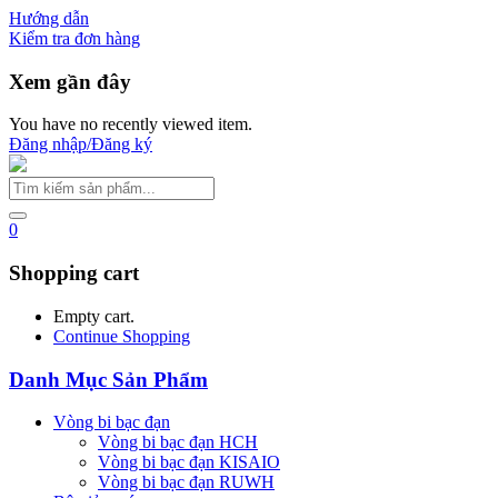
Hướng dẫn
Kiểm tra đơn hàng
Xem gần đây
You have no recently viewed item.
Đăng nhập/Đăng ký
0
Shopping cart
Empty cart.
Continue Shopping
Danh Mục Sản Phẩm
Vòng bi bạc đạn
Vòng bi bạc đạn HCH
Vòng bi bạc đạn KISAIO
Vòng bi bạc đạn RUWH