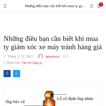
0
LOGIN
Những điều bạn cần biết khi mua ty giảm xóc xe máy tránh hàng giả
Enter your username and password to login.
Những điều bạn cần biết khi mua
ty giảm xóc xe máy tránh hàng giả
nguyencuc
Tháng 11 12, 2021
0
Remember me
Danh mục:
Tin về Công ty
Login
Lost password?