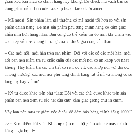
giảm xóc bạn mua có chính hãng hay không. Để check mã vạch bạn sử
dụng phần mềm Barcode Lookup hoặc Barcode Scanner.
– Mã ngoài: Sản phẩm làm giả thường có mã ngoài tối hơn so với sản
phẩm chính hãng. Bề mặt sản phẩm phụ tùng chính hãng có cảm giác
nhẵn mịn hơn hàng nhái. Bạn cũng có thể kiểm tra độ mịn khi chạm vào
các mép viền sẽ không bị răng cưa vì được gia công cẩn thận.
– Các mối nối, mối hàn trên sản phẩm: Đối với các có các mối hàn, mối
nối bạn nên kiểm tra sự chắc chắn của các mối nối có ăn khớp với nhau
không. Hãy kiểm tra các chi tiết có ren, ốc vít, các khớp nối với đai ốc.
Thông thường, các mối nối phụ tùng chính hãng rất tỉ mỉ và không có sự
lung lay hay vết nứt.
– Ký tự được khắc trên phụ tùng: Đối với các chữ được khắc trên sản
phẩm bạn nên xem sự sắc nét của chữ, cảm giác giống chữ in chìm.
Vậy bạn nên mua ty giảm xóc ở đâu để đảm bảo hàng chính hãng 100%?
>>> Xem thêm bài viết:
Kinh nghiệm mua bộ giảm xóc xe máy chính
hãng – giá hợp lý