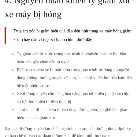
4. Nguyên nhân khiến ty giảm xóc
xe máy bị hỏng
Ty giảm xóc bị giảm hiệu quả dẫn đến tình trạng xe máy hỏng giảm
xóc, chảy dầu vì một số lý do chính dưới đây:
Ty giảm xóc bị xước trong quá trình di chuyển hoặc bị bụi bẩn
bám vào gây chảy dầu ra ngoài
Phốt cao su của xe bị mài mòn trong quá trình sử dụng do người
dùng không thường xuyên vệ sinh, lau chùi khiến bụi bẩn bám lên
bề mặt phốt cao su
Xe thường xuyên chở hàng hóa nặng quá tải khiến phuộc xe chịu
áp lực lớn khiến bị lệch thiết bị
Thói quen đi nhanh và đi vào đoạn đường xấu, gồ ghề làm giảm
hiệu quả của giảm xóc
Bạn nên thường xuyên lau chùi, vệ sinh cho xe, bảo dưỡng đúng định kỳ
và hạn chế đi vào các đoạn đường xấu để tăng tuổi thọ của xe.