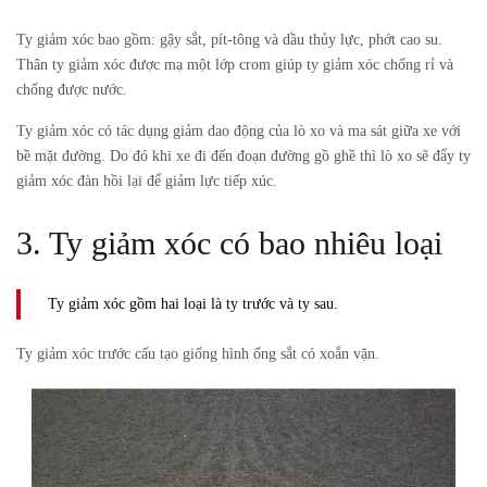
Ty giảm xóc bao gồm: gậy sắt, pít-tông và dầu thủy lực, phớt cao su.
Thân ty giảm xóc được mạ một lớp crom giúp ty giảm xóc chống rỉ và
chống được nước.
Ty giảm xóc có tác dụng giảm dao động của lò xo và ma sát giữa xe với
bề mặt đường. Do đó khi xe đi đến đoạn đường gồ ghề thì lò xo sẽ đẩy ty
giảm xóc đàn hồi lại để giảm lực tiếp xúc.
3. Ty giảm xóc có bao nhiêu loại
Ty giảm xóc gồm hai loại là ty trước và ty sau.
Ty giảm xóc trước cấu tạo giống hình ống sắt có xoắn vặn.