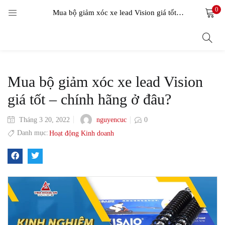
0
LOGIN
Mua bộ giảm xóc xe lead Vision giá tốt – chính hãng ở đâu?
Enter your username and password to login.
Mua bộ giảm xóc xe lead Vision
giá tốt – chính hãng ở đâu?
nguyencuc
Tháng 3 20, 2022
0
Remember me
Danh mục:
Hoạt động Kinh doanh
Login
Lost password?