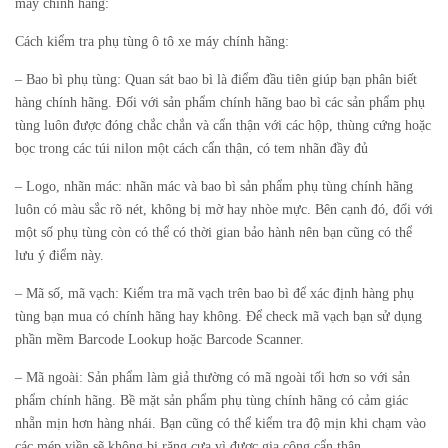
máy chính hãng:
Cách kiểm tra phụ tùng ô tô xe máy chính hãng:
–
Bao bì phụ tùng:
Quan sát bao bì là điểm đầu tiên giúp bạn phân biết
hàng chính hãng. Đối với sản phẩm chính hãng bao bì các sản phẩm phụ
tùng luôn được đóng chắc chắn và cẩn thận với các hộp, thùng cứng hoặc
bọc trong các túi nilon một cách cẩn thận, có tem nhãn đầy đủ
– Logo, nhãn mác:
nhãn mác và bao bì sản phẩm phụ tùng chính hãng
luôn có màu sắc rõ nét, không bị mờ hay nhòe mực. Bên cạnh đó, đối với
một số phụ tùng còn có thể có thời gian bảo hành nên bạn cũng có thể
lưu ý điểm này.
–
Mã số, mã vạch:
Kiểm tra mã vạch trên bao bì để xác định hàng phụ
tùng bạn mua có chính hãng hay không. Để check mã vạch bạn sử dụng
phần mềm Barcode Lookup hoặc Barcode Scanner.
–
Mã ngoài:
Sản phẩm làm giả thường có mã ngoài tối hơn so với sản
phẩm chính hãng. Bề mặt sản phẩm phụ tùng chính hãng có cảm giác
nhẵn mịn hơn hàng nhái. Bạn cũng có thể kiểm tra độ mịn khi chạm vào
các mép viền sẽ không bị răng cưa vì được gia công cẩn thận.