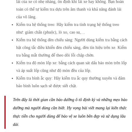
lái của xe có nhẹ nhàng, ổn định khi lái xe hay không. Bạn hoàn
toàn có thể tự kiểm tra dựa trên âm thanh và khả năng đánh lái
của vô lăng.
Kiểm tra hệ thống treo:
Hãy kiểm tra tình trạng hệ thống treo
như: giảm chấn (phuộc), lò xo, cao su,…
Kiểm tra hệ thống đèn chiếu sáng:
Người dùng kiểm tra bằng cách
bật công tắc điều khiển đèn chiếu sáng, đèn tín hiệu trên xe. Kiểm
tra bằng mắt thường để theo dõi lỗi chập chờn.
Kiểm tra độ mòn lốp xe:
bằng cách quan sát dấu báo mòn trên lốp
và áp suất lốp cũng như độ mòn đều của lốp.
Kiểm tra bình ắc quy:
Hãy kiểm tra ắc quy thường xuyên và đảm
bảo bình luôn sạch sẽ được siết chặt.
Trên đây là thời gian cần bảo dưỡng ô tô định kỳ và những mẹo bảo
dưỡng mà người dùng cần biết. Hy vọng bài viết mang lại kiến thức
thực tiễn cho người dùng để bảo vệ xe luôn bền đẹp và sử dụng lâu
dài.