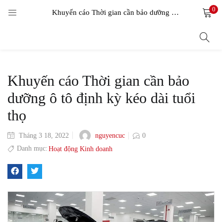
0
LOGIN
Khuyến cáo Thời gian cần bảo dưỡng ô tô định kỳ kéo dài tuổi thọ
Enter your username and password to login.
Khuyến cáo Thời gian cần bảo
dưỡng ô tô định kỳ kéo dài tuổi
thọ
Remember me
nguyencuc
Tháng 3 18, 2022
0
Login
Danh mục:
Hoạt động Kinh doanh
Lost password?