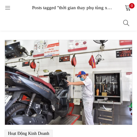
0
LOGIN
Posts tagged "thời gian thay phụ tùng xe máy"
Enter your username and password to login.
Remember me
Login
Lost password?
Hoạt Động Kinh Doanh