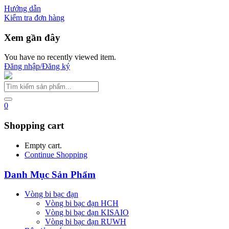
Hướng dẫn
Kiểm tra đơn hàng
Xem gần đây
You have no recently viewed item.
Đăng nhập/Đăng ký
0
Shopping cart
Empty cart.
Continue Shopping
Danh Mục Sản Phẩm
Vòng bi bạc đạn
Vòng bi bạc đạn HCH
Vòng bi bạc đạn KISAIO
Vòng bi bạc đạn RUWH