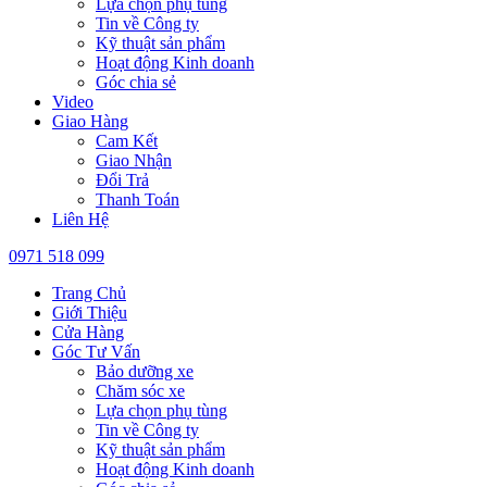
Lựa chọn phụ tùng
Tin về Công ty
Kỹ thuật sản phẩm
Hoạt động Kinh doanh
Góc chia sẻ
Video
Giao Hàng
Cam Kết
Giao Nhận
Đổi Trả
Thanh Toán
Liên Hệ
0971 518 099
Trang Chủ
Giới Thiệu
Cửa Hàng
Góc Tư Vấn
Bảo dưỡng xe
Chăm sóc xe
Lựa chọn phụ tùng
Tin về Công ty
Kỹ thuật sản phẩm
Hoạt động Kinh doanh