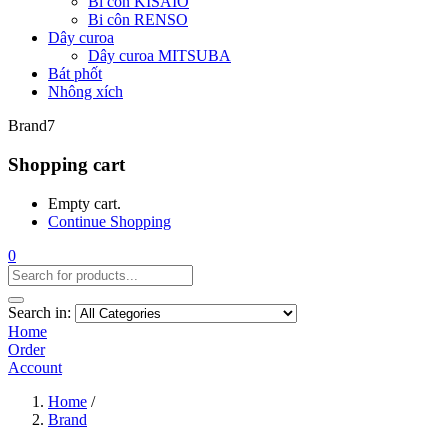
Bi côn KISAIO
Bi côn RENSO
Dây curoa
Dây curoa MITSUBA
Bát phốt
Nhông xích
Brand7
Shopping cart
Empty cart.
Continue Shopping
0
Search in:
Home
Order
Account
Home
/
Brand