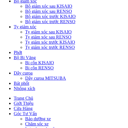
Bộ giảm xóc
Bộ giảm xóc sau KISAIO
Bộ giảm xóc sau RENSO
Bộ giảm xóc trước KISAIO
Bộ giảm xóc trước RENSO
Ty giảm xóc
Ty giảm xóc sau KISAIO
Ty giảm xóc sau RENSO
Ty giảm xóc trước KISAIO
Ty giảm xóc trước RENSO
Phớt
Bộ Bi Văng
Bi côn KISAIO
Bi côn RENSO
Dây curoa
Dây curoa MITSUBA
Bát phốt
Nhông xích
Trang Chủ
Giới Thiệu
Cửa Hàng
Góc Tư Vấn
Bảo dưỡng xe
Chăm sóc xe