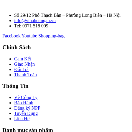
Số 29/12 Phố Thạch Bàn – Phường Long Biên – Hà Nội
info@vinahoangan.vn
Tel: 0971 518 099
Facebook
Youtube
Shopping-bag
Chính Sách
Cam Kết
Giao Nhận
Đổi Trả
Thanh Toán
Thông Tin
Về Công Ty
Bảo Hành
Đăng ký NPP
Tuyển Dụng
Liên Hệ
Danh mục sản phẩm