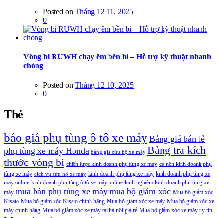
Posted on
Tháng 12 11, 2025
0
Vòng bi RUWH chạy êm bền bỉ – Hỗ trợ kỹ thuật nhanh
chóng
Posted on
Tháng 12 10, 2025
0
Thẻ
báo giá phụ tùng ô tô xe máy
Bảng giá bán lẻ
Bảng tra kích
phụ tùng xe máy Honda
bảng giá cứu hộ xe máy
thước vòng bi
chiến lược kinh doanh phụ tùng xe máy
có nên kinh doanh phụ
tùng xe máy
kinh doanh phụ tùng xe máy
kinh doanh phụ tùng xe
dịch vụ cứu hộ xe máy
máy online
kinh doanh phụ tùng ô tô xe máy online
kinh nghiệm kinh doanh phụ tùng xe
mua bán phụ tùng xe máy
mua bộ giảm xóc
máy
Mua bộ giảm xóc
Kisaio
Mua bộ giảm xóc Kisaio chính hãng
Mua bộ giảm xóc xe máy
Mua bộ giảm xóc xe
máy chính hãng
Mua bộ giảm xóc xe máy tại hà nội giá rẻ
Mua bộ giảm xóc xe máy uy tín