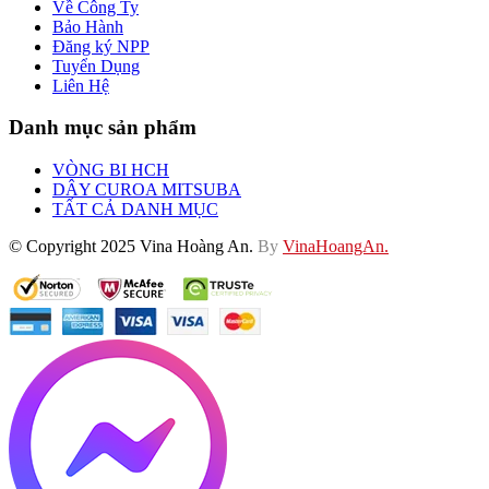
Về Công Ty
Bảo Hành
Đăng ký NPP
Tuyển Dụng
Liên Hệ
Danh mục sản phẩm
VÒNG BI HCH
DÂY CUROA MITSUBA
TẤT CẢ DANH MỤC
© Copyright 2025 Vina Hoàng An.
By
VinaHoangAn.