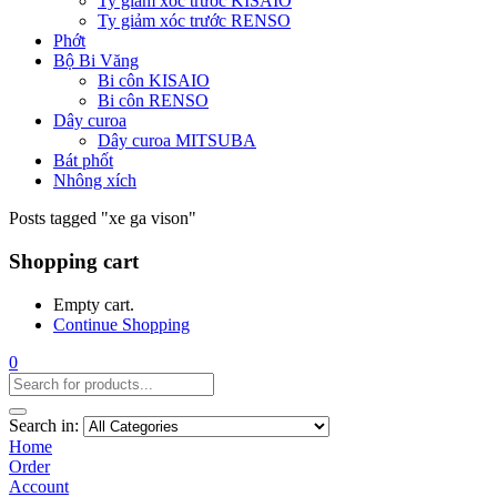
Ty giảm xóc trước KISAIO
Ty giảm xóc trước RENSO
Phớt
Bộ Bi Văng
Bi côn KISAIO
Bi côn RENSO
Dây curoa
Dây curoa MITSUBA
Bát phốt
Nhông xích
Posts tagged "xe ga vison"
Shopping cart
Empty cart.
Continue Shopping
0
Search in:
Home
Order
Account