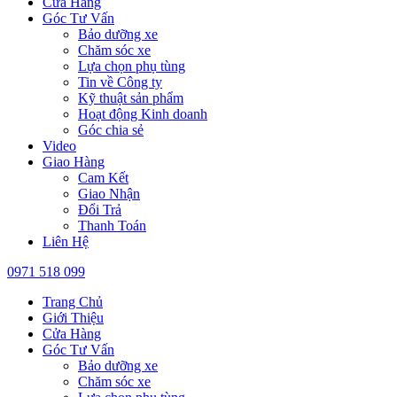
Cửa Hàng
Góc Tư Vấn
Bảo dưỡng xe
Chăm sóc xe
Lựa chọn phụ tùng
Tin về Công ty
Kỹ thuật sản phẩm
Hoạt động Kinh doanh
Góc chia sẻ
Video
Giao Hàng
Cam Kết
Giao Nhận
Đổi Trả
Thanh Toán
Liên Hệ
0971 518 099
Trang Chủ
Giới Thiệu
Cửa Hàng
Góc Tư Vấn
Bảo dưỡng xe
Chăm sóc xe