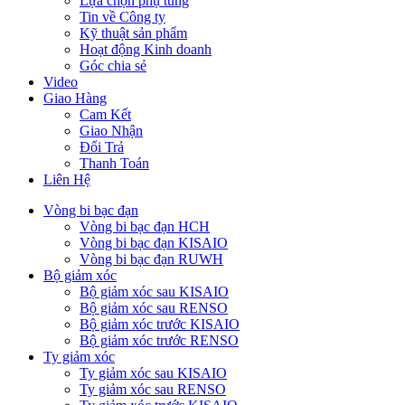
Lựa chọn phụ tùng
Tin về Công ty
Kỹ thuật sản phẩm
Hoạt động Kinh doanh
Góc chia sẻ
Video
Giao Hàng
Cam Kết
Giao Nhận
Đổi Trả
Thanh Toán
Liên Hệ
Vòng bi bạc đạn
Vòng bi bạc đạn HCH
Vòng bi bạc đạn KISAIO
Vòng bi bạc đạn RUWH
Bộ giảm xóc
Bộ giảm xóc sau KISAIO
Bộ giảm xóc sau RENSO
Bộ giảm xóc trước KISAIO
Bộ giảm xóc trước RENSO
Ty giảm xóc
Ty giảm xóc sau KISAIO
Ty giảm xóc sau RENSO