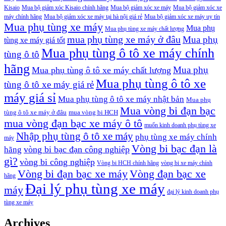
Kisaio
Mua bộ giảm xóc Kisaio chính hãng
Mua bộ giảm xóc xe máy
Mua bộ giảm xóc xe
máy chính hãng
Mua bộ giảm xóc xe máy tại hà nội giá rẻ
Mua bộ giảm xóc xe máy uy tín
Mua phụ tùng xe máy
Mua phụ
Mua phụ tùng xe máy chất lượng
mua phụ tùng xe máy ở đâu
Mua phụ
tùng xe máy giá tốt
Mua phụ tùng ô tô xe máy chính
tùng ô tô
hãng
Mua phụ
Mua phụ tùng ô tô xe máy chất lượng
Mua phụ tùng ô tô xe
tùng ô tô xe máy giá rẻ
máy giá sỉ
Mua phụ tùng ô tô xe máy nhật bản
Mua phụ
Mua vòng bi đạn bạc
tùng ô tô xe máy ở đâu
mua vòng bi HCH
mua vòng đạn bạc xe máy ô tô
muốn kinh doanh phụ tùng xe
Nhập phụ tùng ô tô xe máy
phụ tùng xe máy chính
máy
Vòng bi bạc đạn là
vòng bi bạc đạn công nghiệp
hãng
gì?
vòng bi công nghiệp
Vòng bi HCH chính hãng
vòng bi xe máy chính
Vòng bi đạn bạc xe máy
Vòng đạn bạc xe
hãng
Đại lý phụ tùng xe máy
máy
đại lý kinh doanh phụ
tùng xe máy
Archives