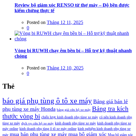
Review bộ giảm xóc RENSO từ thợ máy – Độ bền được
kiểm chứng thực tế
Posted on
Tháng 12 11, 2025
0
Vòng bi RUWH chạy êm bền bỉ – Hỗ trợ kỹ thuật nhanh
chóng
Posted on
Tháng 12 10, 2025
0
Thẻ
báo giá phụ tùng ô tô xe máy
Bảng giá bán lẻ
Bảng tra kích
phụ tùng xe máy Honda
bảng giá cứu hộ xe máy
thước vòng bi
chiến lược kinh doanh phụ tùng xe máy
có nên kinh doanh phụ
tùng xe máy
kinh doanh phụ tùng xe máy
kinh doanh phụ tùng xe
dịch vụ cứu hộ xe máy
máy online
kinh doanh phụ tùng ô tô xe máy online
kinh nghiệm kinh doanh phụ tùng xe
mua bán phụ tùng xe máy
mua bộ giảm xóc
máy
Mua bộ giảm xóc