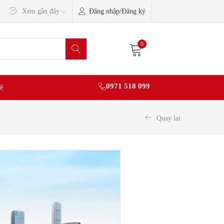
Đăng nhập/Đăng ký
Xem gần đây
0
0971 518 099
ệ
Quay lại