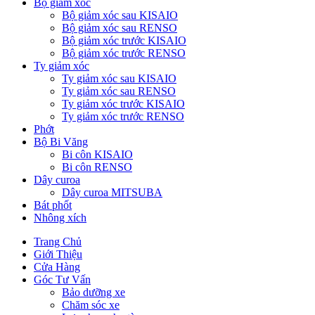
Bộ giảm xóc
Bộ giảm xóc sau KISAIO
Bộ giảm xóc sau RENSO
Bộ giảm xóc trước KISAIO
Bộ giảm xóc trước RENSO
Ty giảm xóc
Ty giảm xóc sau KISAIO
Ty giảm xóc sau RENSO
Ty giảm xóc trước KISAIO
Ty giảm xóc trước RENSO
Phớt
Bộ Bi Văng
Bi côn KISAIO
Bi côn RENSO
Dây curoa
Dây curoa MITSUBA
Bát phốt
Nhông xích
Trang Chủ
Giới Thiệu
Cửa Hàng
Góc Tư Vấn
Bảo dưỡng xe
Chăm sóc xe