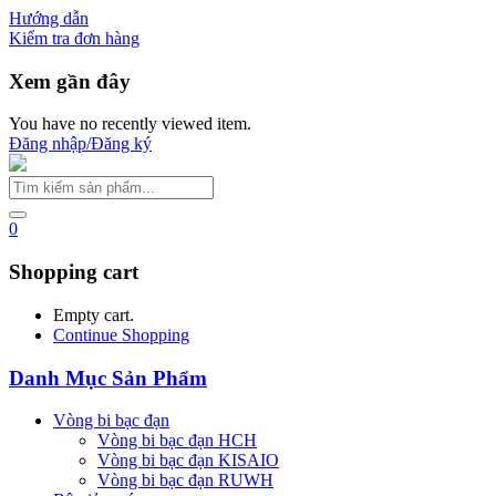
Hướng dẫn
Kiểm tra đơn hàng
Xem gần đây
You have no recently viewed item.
Đăng nhập/Đăng ký
0
Shopping cart
Empty cart.
Continue Shopping
Danh Mục Sản Phẩm
Vòng bi bạc đạn
Vòng bi bạc đạn HCH
Vòng bi bạc đạn KISAIO
Vòng bi bạc đạn RUWH