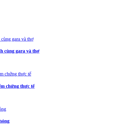
h cùng gara và thợ
m chứng thực tế
chóng