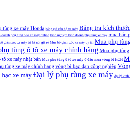
Bảng tra kích thướ
hụ tùng xe máy Honda
bảng giá cứu hộ xe máy
mua bán p
h doanh phụ tùng ô tô xe máy online
kinh nghiệm kinh doanh phụ tùng xe máy
Mua phụ tùn
ộ giảm xóc xe máy tại hà nội giá rẻ
Mua bộ giảm xóc xe máy uy tín
hụ tùng ô tô xe máy chính hãng
Mua phụ tùng 
Mu
 tô xe máy nhật bản
Mua phụ tùng ô tô xe máy ở đâu
mua vòng bi HCH
Vòng
vòng bi bạc đạn công nghiệp
hụ tùng xe máy chính hãng
Đại lý phụ tùng xe máy
 bạc xe máy
đại lý kin