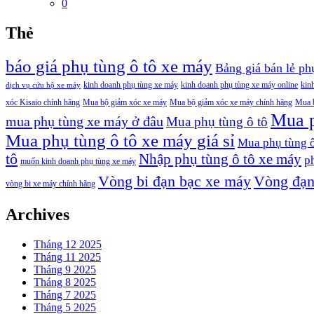
0
Thẻ
báo giá phụ tùng ô tô xe máy
Bảng giá bán lẻ p
kinh doanh phụ tùng xe máy
kinh doanh phụ tùng xe máy online
kin
dịch vụ cứu hộ xe máy
xóc Kisaio chính hãng
Mua bộ giảm xóc xe máy
Mua bộ giảm xóc xe máy chính hãng
Mua b
Mua p
mua phụ tùng xe máy ở đâu
Mua phụ tùng ô tô
Mua phụ tùng ô tô xe máy giá sỉ
Mua phụ tùng ô
tô
Nhập phụ tùng ô tô xe máy
p
muốn kinh doanh phụ tùng xe máy
Vòng bi đạn bạc xe máy
Vòng đạn
vòng bi xe máy chính hãng
Archives
Tháng 12 2025
Tháng 11 2025
Tháng 9 2025
Tháng 8 2025
Tháng 7 2025
Tháng 5 2025