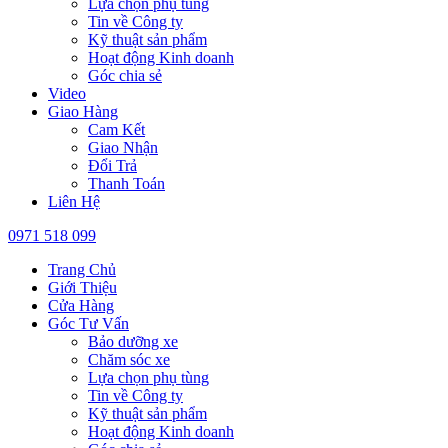
Lựa chọn phụ tùng
Tin về Công ty
Kỹ thuật sản phẩm
Hoạt động Kinh doanh
Góc chia sẻ
Video
Giao Hàng
Cam Kết
Giao Nhận
Đổi Trả
Thanh Toán
Liên Hệ
0971 518 099
Trang Chủ
Giới Thiệu
Cửa Hàng
Góc Tư Vấn
Bảo dưỡng xe
Chăm sóc xe
Lựa chọn phụ tùng
Tin về Công ty
Kỹ thuật sản phẩm
Hoạt động Kinh doanh