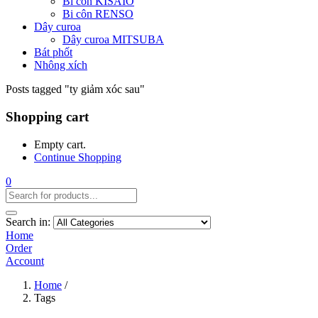
Bi côn KISAIO
Bi côn RENSO
Dây curoa
Dây curoa MITSUBA
Bát phốt
Nhông xích
Posts tagged "ty giảm xóc sau"
Shopping cart
Empty cart.
Continue Shopping
0
Search in:
Home
Order
Account
Home
/
Tags