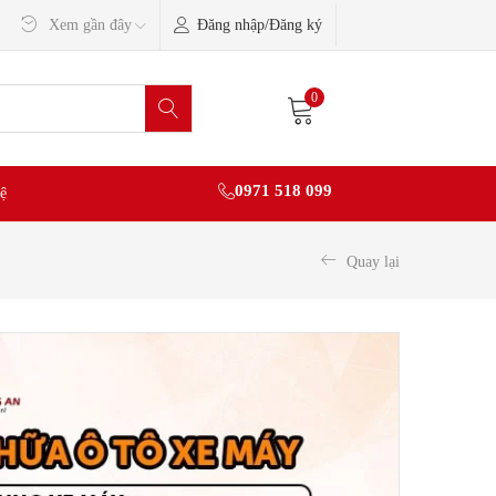
Đăng nhập/Đăng ký
Xem gần đây
0
0971 518 099
ệ
Quay lại