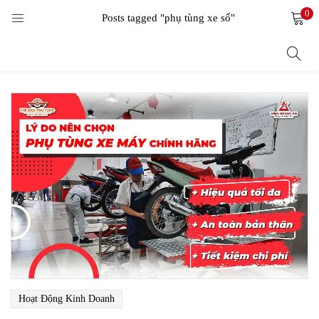
0
LOGIN
Posts tagged "phụ tùng xe số"
Enter your username and password to login.
Remember me
Login
Lost password?
Hoạt Động Kinh Doanh