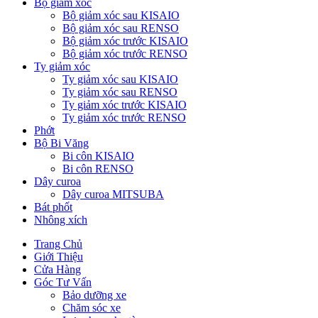
Bộ giảm xóc
Bộ giảm xóc sau KISAIO
Bộ giảm xóc sau RENSO
Bộ giảm xóc trước KISAIO
Bộ giảm xóc trước RENSO
Ty giảm xóc
Ty giảm xóc sau KISAIO
Ty giảm xóc sau RENSO
Ty giảm xóc trước KISAIO
Ty giảm xóc trước RENSO
Phớt
Bộ Bi Văng
Bi côn KISAIO
Bi côn RENSO
Dây curoa
Dây curoa MITSUBA
Bát phốt
Nhông xích
Trang Chủ
Giới Thiệu
Cửa Hàng
Góc Tư Vấn
Bảo dưỡng xe
Chăm sóc xe