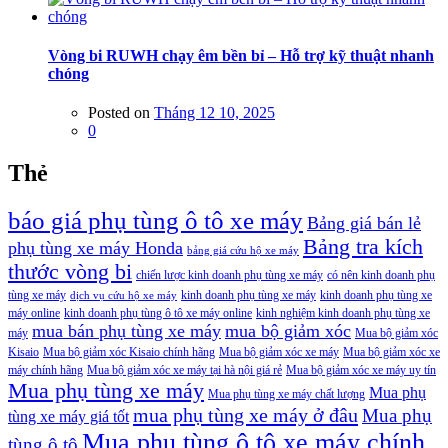
Vòng bi RUWH chạy êm bền bỉ – Hỗ trợ kỹ thuật nhanh
chóng
Posted on
Tháng 12 10, 2025
0
Thẻ
báo giá phụ tùng ô tô xe máy
Bảng giá bán lẻ
Bảng tra kích
phụ tùng xe máy Honda
bảng giá cứu hộ xe máy
thước vòng bi
chiến lược kinh doanh phụ tùng xe máy
có nên kinh doanh phụ
tùng xe máy
kinh doanh phụ tùng xe máy
kinh doanh phụ tùng xe
dịch vụ cứu hộ xe máy
máy online
kinh doanh phụ tùng ô tô xe máy online
kinh nghiệm kinh doanh phụ tùng xe
mua bán phụ tùng xe máy
mua bộ giảm xóc
máy
Mua bộ giảm xóc
Kisaio
Mua bộ giảm xóc Kisaio chính hãng
Mua bộ giảm xóc xe máy
Mua bộ giảm xóc xe
máy chính hãng
Mua bộ giảm xóc xe máy tại hà nội giá rẻ
Mua bộ giảm xóc xe máy uy tín
Mua phụ tùng xe máy
Mua phụ
Mua phụ tùng xe máy chất lượng
mua phụ tùng xe máy ở đâu
Mua phụ
tùng xe máy giá tốt
Mua phụ tùng ô tô xe máy chính
tùng ô tô