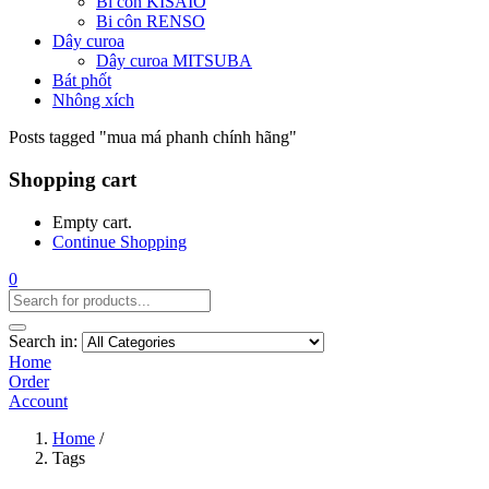
Bi côn KISAIO
Bi côn RENSO
Dây curoa
Dây curoa MITSUBA
Bát phốt
Nhông xích
Posts tagged "mua má phanh chính hãng"
Shopping cart
Empty cart.
Continue Shopping
0
Search in:
Home
Order
Account
Home
/
Tags