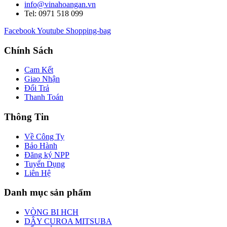
info@vinahoangan.vn
Tel: 0971 518 099
Facebook
Youtube
Shopping-bag
Chính Sách
Cam Kết
Giao Nhận
Đổi Trả
Thanh Toán
Thông Tin
Về Công Ty
Bảo Hành
Đăng ký NPP
Tuyển Dụng
Liên Hệ
Danh mục sản phẩm
VÒNG BI HCH
DÂY CUROA MITSUBA