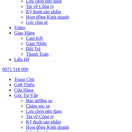
Lựa chọn phụ tùng
Tin về Công ty
Kỹ thuật sản phẩm
Hoạt động Kinh doanh
Góc chia sẻ
Video
Giao Hàng
Cam Kết
Giao Nhận
Đổi Trả
Thanh Toán
Liên Hệ
0971 518 099
Trang Chủ
Giới Thiệu
Cửa Hàng
Góc Tư Vấn
Bảo dưỡng xe
Chăm sóc xe
Lựa chọn phụ tùng
Tin về Công ty
Kỹ thuật sản phẩm
Hoạt động Kinh doanh