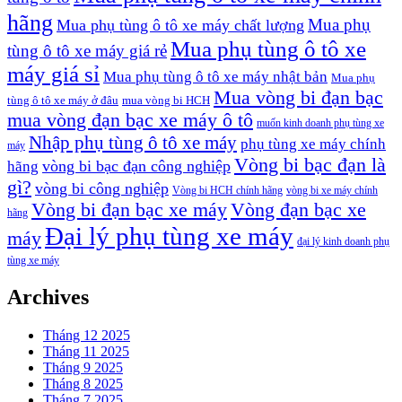
hãng
Mua phụ
Mua phụ tùng ô tô xe máy chất lượng
Mua phụ tùng ô tô xe
tùng ô tô xe máy giá rẻ
máy giá sỉ
Mua phụ tùng ô tô xe máy nhật bản
Mua phụ
Mua vòng bi đạn bạc
tùng ô tô xe máy ở đâu
mua vòng bi HCH
mua vòng đạn bạc xe máy ô tô
muốn kinh doanh phụ tùng xe
Nhập phụ tùng ô tô xe máy
phụ tùng xe máy chính
máy
Vòng bi bạc đạn là
vòng bi bạc đạn công nghiệp
hãng
gì?
vòng bi công nghiệp
Vòng bi HCH chính hãng
vòng bi xe máy chính
Vòng bi đạn bạc xe máy
Vòng đạn bạc xe
hãng
Đại lý phụ tùng xe máy
máy
đại lý kinh doanh phụ
tùng xe máy
Archives
Tháng 12 2025
Tháng 11 2025
Tháng 9 2025
Tháng 8 2025
Tháng 7 2025