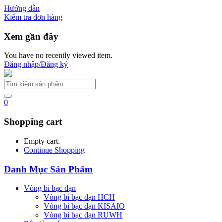
Hướng dẫn
Kiểm tra đơn hàng
Xem gần đây
You have no recently viewed item.
Đăng nhập/Đăng ký
0
Shopping cart
Empty cart.
Continue Shopping
Danh Mục Sản Phẩm
Vòng bi bạc đạn
Vòng bi bạc đạn HCH
Vòng bi bạc đạn KISAIO
Vòng bi bạc đạn RUWH