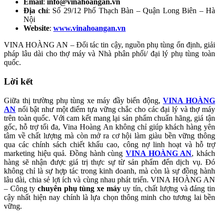
Email
:
info@vinahoangan.vn
Địa chỉ
: Số 29/12 Phố Thạch Bàn – Quận Long Biên – Hà
Nội
Website
:
www.vinahoangan.vn
VINA HOÀNG AN – Đối tác tin cậy, nguồn phụ tùng ổn định, giải
pháp lâu dài cho thợ máy và Nhà phân phối/ đại lý phụ tùng toàn
quốc.
Lời kết
Giữa thị trường phụ tùng xe máy đầy biến động,
VINA HOÀNG
AN
nổi bật như một điểm tựa vững chắc cho các đại lý và thợ máy
trên toàn quốc. Với cam kết mang lại sản phẩm chuẩn hãng, giá tận
gốc, hỗ trợ tối đa, Vina Hoàng An không chỉ giúp khách hàng yên
tâm về chất lượng mà còn mở ra cơ hội làm giàu bền vững thông
qua các chính sách chiết khấu cao, công nợ linh hoạt và hỗ trợ
marketing hiệu quả. Đồng hành cùng
VINA HOÀNG AN
, khách
hàng sẽ nhận được giá trị thực sự từ sản phẩm đến dịch vụ. Đó
không chỉ là sự hợp tác trong kinh doanh, mà còn là sự đồng hành
lâu dài, chia sẻ lợi ích và cùng nhau phát triển. VINA HOÀNG AN
– Công ty
chuyên phụ tùng xe máy
uy tín, chất lượng và đáng tin
cậy nhất hiện nay chính là lựa chọn thông minh cho tương lai bền
vững.