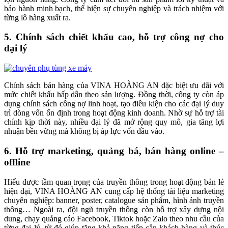
bảo hành minh bạch, thể hiện sự chuyên nghiệp và trách nhiệm với
từng lô hàng xuất ra.
5. Chính sách chiết khấu cao, hỗ trợ công nợ cho
đại lý
Chính sách bán hàng của VINA HOÀNG AN đặc biệt ưu đãi với
mức chiết khấu hấp dẫn theo sản lượng. Đồng thời, công ty còn áp
dụng chính sách công nợ linh hoạt, tạo điều kiện cho các đại lý duy
trì dòng vốn ổn định trong hoạt động kinh doanh. Nhờ sự hỗ trợ tài
chính kịp thời này, nhiều đại lý đã mở rộng quy mô, gia tăng lợi
nhuận bền vững mà không bị áp lực vốn đầu vào.
6. Hỗ trợ marketing, quảng bá, bán hàng online –
offline
Hiểu được tầm quan trọng của truyền thông trong hoạt động bán lẻ
hiện đại, VINA HOÀNG AN cung cấp hệ thống tài liệu marketing
chuyên nghiệp: banner, poster, catalogue sản phẩm, hình ảnh truyền
thông… Ngoài ra, đội ngũ truyền thông còn hỗ trợ xây dựng nội
dung, chạy quảng cáo Facebook, Tiktok hoặc Zalo theo nhu cầu của
từng đại lý, từ đó giúp tăng khả năng tiếp cận khách hàng và thúc