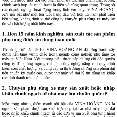
việc tìm được một đối tác phân phối uy tín, sản phẩm chất lượng,
chính sách hợp tác minh bạch là điều vô cùng quan trọng. Trong số
các doanh nghiệp hoạt động trong lĩnh vực này, VINA HOÀNG
AN nổi bật như một tên tuổi hàng đầu với hơn 15 năm phát triển
bền vững, khẳng định vị thế công ty
chuyên phụ tùng xe máy
uy
tín và chất lượng nhất hiện nay.
1. Hơn 15 năm kinh nghiệm, sản xuất các sản phẩm
phụ tùng được tin dùng toàn quốc
Thành lập từ năm 2010, VINA HOÀNG AN đã từng bước xây
dựng nền tảng vững chắc trong ngành công nghiệp phụ tùng xe
máy tại Việt Nam. Với thương hiệu được cấp chứng chỉ độc quyền
công ty đã không ngừng cải tiến công nghệ, nâng cao quy trình
kiểm soát chất lượng, và cung cấp ra thị trường những sản phẩm đạt
tiêu chuẩn kỹ thuật cao, được thợ máy và đại lý tin dùng tại khắp
các tỉnh thành trên toàn quốc.
2. Chuyên phụ tùng xe máy sản xuất hoặc nhập
khẩu chính ngạch từ nhà máy lớn chuẩn quốc tế
Một trong những điểm mạnh nổi bật của VINA HOÀNG AN là
nguồn sản phẩm được sản xuất trực tiếp tại các nhà máy hiện đại
hoặc nhập khẩu chính ngạch từ các đơn vị sản xuất phụ tùng hàng