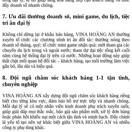
đẩy doanh số nhanh chóng.
7. Ưu đãi thưởng doanh số, mini game, du lịch, tiệc
tri ân đại lý
Không chỉ dừng lại ở khâu bán hàng, VINA HOÀNG AN thường
xuyên tổ chức các chương trình tri ân đối tác: thưởng nóng theo
doanh số tháng, quý; tổ chức mini game nhận quà; mời tham gia các
chuyến du lịch trong và ngoài nước; tham dự đại tiệc tổng kết cuối
năm cùng hệ thống đại lý trên cả nước. Những hoạt động này giúp
thắt chặt mối quan hệ đối tác – khách hàng, tạo môi trường làm việc
gắn bó, lâu dài và hiệu quả.
8. Đội ngũ chăm sóc khách hàng 1-1 tận tình,
chuyên nghiệp
VINA HOÀNG AN xây dựng đội ngũ chăm sóc khách hàng riêng
biệt cho từng khu vực, đảm bảo hỗ trợ trực tiếp và nhanh chóng.
Mỗi đại lý sẽ có một nhân viên kinh doanh phụ trách xuyên suốt,
giúp giải đáp mọi thắc mắc, báo giá sản phẩm mới, xử lý đơn hàng
hoặc phản hồi khiếu nại một cách tận tình và minh bạch. Đây chính
là yếu tố tạo nên sự khác biệt giữa VINA HOÀNG AN và nhiều
công ty phụ tùng khác.