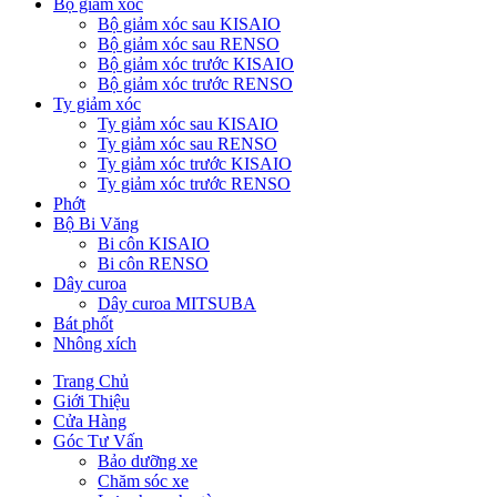
Bộ giảm xóc
Bộ giảm xóc sau KISAIO
Bộ giảm xóc sau RENSO
Bộ giảm xóc trước KISAIO
Bộ giảm xóc trước RENSO
Ty giảm xóc
Ty giảm xóc sau KISAIO
Ty giảm xóc sau RENSO
Ty giảm xóc trước KISAIO
Ty giảm xóc trước RENSO
Phớt
Bộ Bi Văng
Bi côn KISAIO
Bi côn RENSO
Dây curoa
Dây curoa MITSUBA
Bát phốt
Nhông xích
Trang Chủ
Giới Thiệu
Cửa Hàng
Góc Tư Vấn
Bảo dưỡng xe
Chăm sóc xe