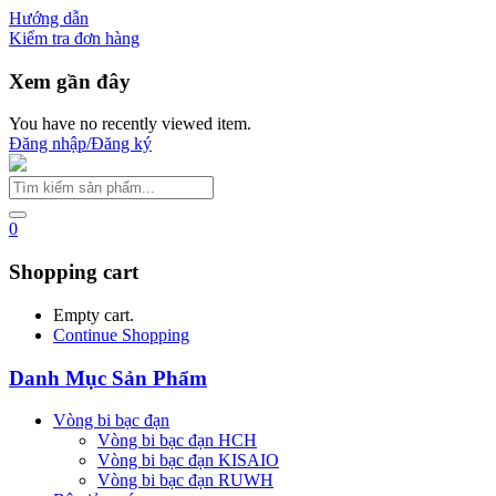
Hướng dẫn
Kiểm tra đơn hàng
Xem gần đây
You have no recently viewed item.
Đăng nhập/Đăng ký
0
Shopping cart
Empty cart.
Continue Shopping
Danh Mục Sản Phẩm
Vòng bi bạc đạn
Vòng bi bạc đạn HCH
Vòng bi bạc đạn KISAIO
Vòng bi bạc đạn RUWH