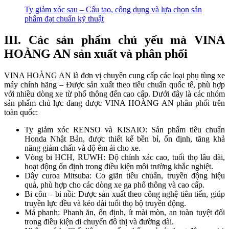
Ty giảm xóc sau – Cấu tạo, công dụng và lựa chọn sản
phẩm đạt chuẩn kỹ thuật
III. Các sản phẩm chủ yếu mà VINA
HOÀNG AN sản xuất và phân phối
VINA HOÀNG AN là đơn vị chuyên cung cấp các loại phụ tùng xe
máy chính hãng – Được sản xuất theo tiêu chuẩn quốc tế, phù hợp
với nhiều dòng xe từ phổ thông đến cao cấp. Dưới đây là các nhóm
sản phẩm chủ lực đang được VINA HOÀNG AN phân phối trên
toàn quốc:
Ty giảm xóc RENSO và KISAIO: Sản phẩm tiêu chuẩn
Honda Nhật Bản, được thiết kế bền bỉ, ổn định, tăng khả
năng giảm chấn và độ êm ái cho xe.
Vòng bi HCH, RUWH: Độ chính xác cao, tuổi thọ lâu dài,
hoạt động ổn định trong điều kiện môi trường khắc nghiệt.
Dây curoa Mitsuba: Co giãn tiêu chuẩn, truyền động hiệu
quả, phù hợp cho các dòng xe ga phổ thông và cao cấp.
Bi côn – bi nồi: Được sản xuất theo công nghệ tiên tiến, giúp
truyền lực đều và kéo dài tuổi thọ bộ truyền động.
Má phanh: Phanh ăn, ổn định, ít mài mòn, an toàn tuyệt đối
trong điều kiện di chuyển đô thị và đường dài.