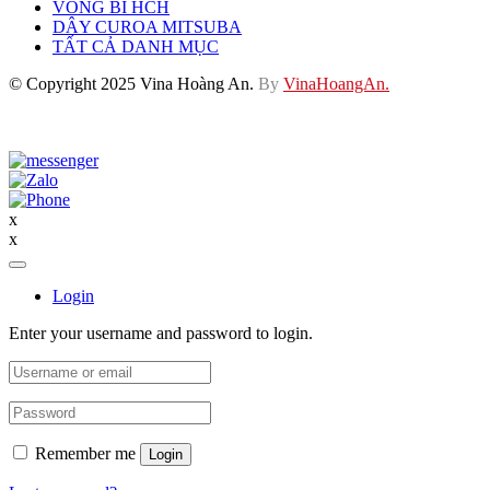
VÒNG BI HCH
DÂY CUROA MITSUBA
TẤT CẢ DANH MỤC
© Copyright 2025 Vina Hoàng An.
By
VinaHoangAn.
x
x
Login
Enter your username and password to login.
Remember me
Login