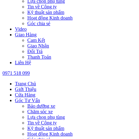
Lựa chọn phụ tùng
Tin về Công ty
Kỹ thuật sản phẩm
Hoạt động Kinh doanh
Góc chia sẻ
Video
Giao Hàng
Cam Kết
Giao Nhận
Đổi Trả
Thanh Toán
Liên Hệ
0971 518 099
Trang Chủ
Giới Thiệu
Cửa Hàng
Góc Tư Vấn
Bảo dưỡng xe
Chăm sóc xe
Lựa chọn phụ tùng
Tin về Công ty
Kỹ thuật sản phẩm
Hoạt động Kinh doanh