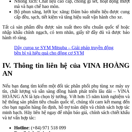
Nhông xích: Chất liệu cao cấp, chống gỉ sét, hoạt động mượt
mà và hạn chế hao mòn.
Bộ phun xăng, lưới lọc xăng: Đảm bảo nhiên liệu được cung
cấp đều, sạch, tiết kiệm và tăng hiệu suất vận hành cho xe.
Tất cả sản phẩm đều được sản xuất theo tiêu chuẩn quốc tế hoặc
nhập khẩu chính ngạch, có tem nhãn, giấy tờ đầy đủ và được bảo
hành rõ ràng.
Dây curoa xe SYM Mitsuba – Giải pháp truyền động
bền bỉ và hiệu quả cho động cơ SYM
IV. Thông tin liên hệ của VINA HOÀNG
AN
Nếu bạn đang tìm kiếm một đối tác phân phối phụ tùng xe máy uy
tín, chất lượng và sẵn sàng đồng hành phát triển lâu dài – VINA
HOÀNG AN là lựa chọn lý tưởng. Với hơn 15 năm kinh nghiệm và
hệ thống sản phẩm tiêu chuẩn quốc tế, chúng tôi cam kết mang đến
cho bạn nguồn hàng ổn định, hỗ trợ toàn diện và chính sách hợp tác
minh bạch. Hãy liên hệ ngay để nhận báo giá, chính sách chiết khấu
và tư vấn hợp tác:
Hotline
: (+84) 971 518 099