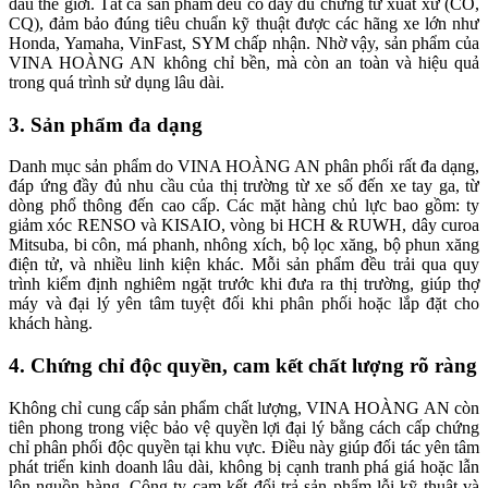
đầu thế giới. Tất cả sản phẩm đều có đầy đủ chứng từ xuất xứ (CO,
CQ), đảm bảo đúng tiêu chuẩn kỹ thuật được các hãng xe lớn như
Honda, Yamaha, VinFast, SYM chấp nhận. Nhờ vậy, sản phẩm của
VINA HOÀNG AN không chỉ bền, mà còn an toàn và hiệu quả
trong quá trình sử dụng lâu dài.
3. Sản phẩm đa dạng
Danh mục sản phẩm do VINA HOÀNG AN phân phối rất đa dạng,
đáp ứng đầy đủ nhu cầu của thị trường từ xe số đến xe tay ga, từ
dòng phổ thông đến cao cấp. Các mặt hàng chủ lực bao gồm: ty
giảm xóc RENSO và KISAIO, vòng bi HCH & RUWH, dây curoa
Mitsuba, bi côn, má phanh, nhông xích, bộ lọc xăng, bộ phun xăng
điện tử, và nhiều linh kiện khác. Mỗi sản phẩm đều trải qua quy
trình kiểm định nghiêm ngặt trước khi đưa ra thị trường, giúp thợ
máy và đại lý yên tâm tuyệt đối khi phân phối hoặc lắp đặt cho
khách hàng.
4. Chứng chỉ độc quyền, cam kết chất lượng rõ ràng
Không chỉ cung cấp sản phẩm chất lượng, VINA HOÀNG AN còn
tiên phong trong việc bảo vệ quyền lợi đại lý bằng cách cấp chứng
chỉ phân phối độc quyền tại khu vực. Điều này giúp đối tác yên tâm
phát triển kinh doanh lâu dài, không bị cạnh tranh phá giá hoặc lẫn
lộn nguồn hàng. Công ty cam kết đổi trả sản phẩm lỗi kỹ thuật và