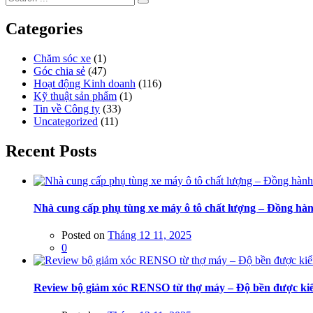
Categories
Chăm sóc xe
(1)
Góc chia sẻ
(47)
Hoạt động Kinh doanh
(116)
Kỹ thuật sản phẩm
(1)
Tin về Công ty
(33)
Uncategorized
(11)
Recent Posts
Nhà cung cấp phụ tùng xe máy ô tô chất lượng – Đồng hàn
Posted on
Tháng 12 11, 2025
0
Review bộ giảm xóc RENSO từ thợ máy – Độ bền được kiể