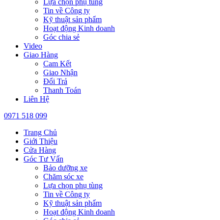
Lựa chọn phụ tùng
Tin về Công ty
Kỹ thuật sản phẩm
Hoạt động Kinh doanh
Góc chia sẻ
Video
Giao Hàng
Cam Kết
Giao Nhận
Đổi Trả
Thanh Toán
Liên Hệ
0971 518 099
Trang Chủ
Giới Thiệu
Cửa Hàng
Góc Tư Vấn
Bảo dưỡng xe
Chăm sóc xe
Lựa chọn phụ tùng
Tin về Công ty
Kỹ thuật sản phẩm
Hoạt động Kinh doanh