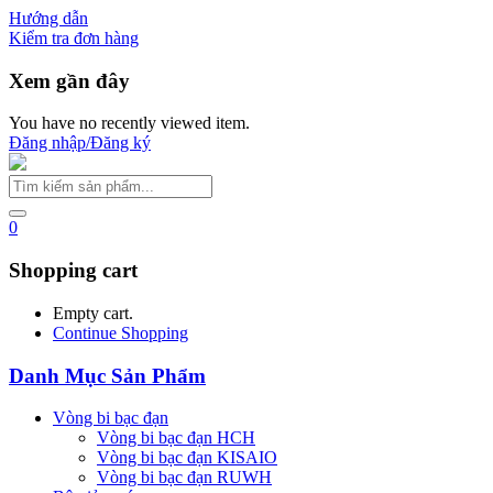
Hướng dẫn
Kiểm tra đơn hàng
Xem gần đây
You have no recently viewed item.
Đăng nhập/Đăng ký
0
Shopping cart
Empty cart.
Continue Shopping
Danh Mục Sản Phẩm
Vòng bi bạc đạn
Vòng bi bạc đạn HCH
Vòng bi bạc đạn KISAIO
Vòng bi bạc đạn RUWH