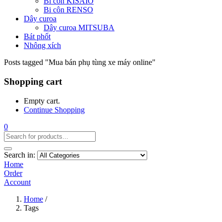
Bi côn KISAIO
Bi côn RENSO
Dây curoa
Dây curoa MITSUBA
Bát phốt
Nhông xích
Posts tagged "Mua bán phụ tùng xe máy online"
Shopping cart
Empty cart.
Continue Shopping
0
Search in:
Home
Order
Account
Home
/
Tags