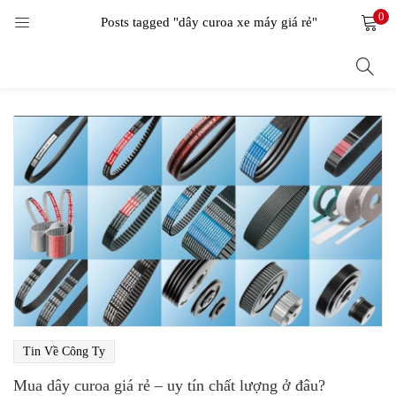
0
LOGIN
Posts tagged "dây curoa xe máy giá rẻ"
Enter your username and password to login.
Remember me
Login
Lost password?
Tin Về Công Ty
Mua dây curoa giá rẻ – uy tín chất lượng ở đâu?