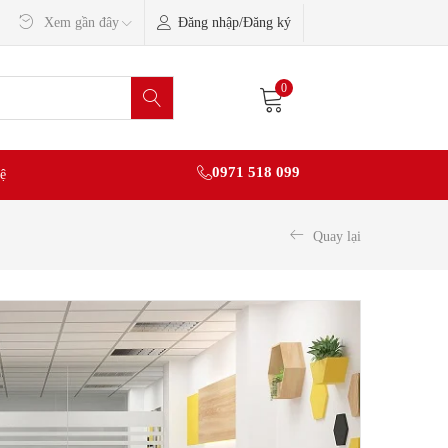
Đăng nhập/Đăng ký
Xem gần đây
0
0971 518 099
ệ
Quay lại