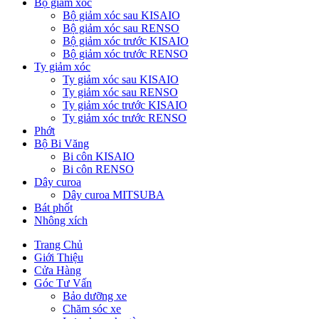
Bộ giảm xóc
Bộ giảm xóc sau KISAIO
Bộ giảm xóc sau RENSO
Bộ giảm xóc trước KISAIO
Bộ giảm xóc trước RENSO
Ty giảm xóc
Ty giảm xóc sau KISAIO
Ty giảm xóc sau RENSO
Ty giảm xóc trước KISAIO
Ty giảm xóc trước RENSO
Phớt
Bộ Bi Văng
Bi côn KISAIO
Bi côn RENSO
Dây curoa
Dây curoa MITSUBA
Bát phốt
Nhông xích
Trang Chủ
Giới Thiệu
Cửa Hàng
Góc Tư Vấn
Bảo dưỡng xe
Chăm sóc xe