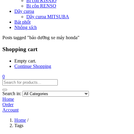
Bi côn KISAIO
Bi côn RENSO
Dây curoa
Dây curoa MITSUBA
Bát phốt
Nhông xích
Posts tagged "bảo dưỡng xe máy honda"
Shopping cart
Empty cart.
Continue Shopping
0
Search in:
Home
Order
Account
Home
/
Tags