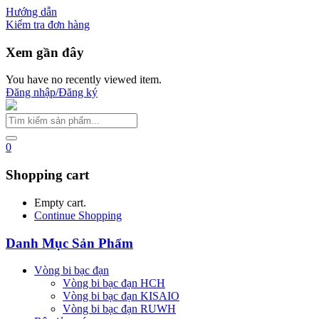
Hướng dẫn
Kiểm tra đơn hàng
Xem gần đây
You have no recently viewed item.
Đăng nhập/Đăng ký
0
Shopping cart
Empty cart.
Continue Shopping
Danh Mục Sản Phẩm
Vòng bi bạc đạn
Vòng bi bạc đạn HCH
Vòng bi bạc đạn KISAIO
Vòng bi bạc đạn RUWH