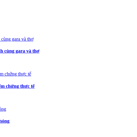
h cùng gara và thợ
m chứng thực tế
chóng