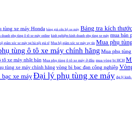
Bảng tra kích thướ
hụ tùng xe máy Honda
bảng giá cứu hộ xe máy
mua bán p
h doanh phụ tùng ô tô xe máy online
kinh nghiệm kinh doanh phụ tùng xe máy
Mua phụ tùn
ộ giảm xóc xe máy tại hà nội giá rẻ
Mua bộ giảm xóc xe máy uy tín
hụ tùng ô tô xe máy chính hãng
Mua phụ tùng 
Mu
 tô xe máy nhật bản
Mua phụ tùng ô tô xe máy ở đâu
mua vòng bi HCH
Vòng
vòng bi bạc đạn công nghiệp
hụ tùng xe máy chính hãng
Đại lý phụ tùng xe máy
 bạc xe máy
đại lý kin