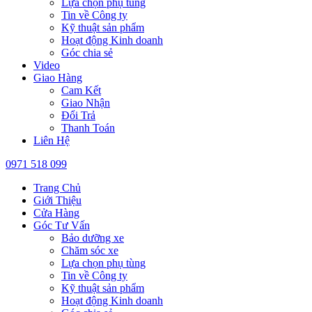
Lựa chọn phụ tùng
Tin về Công ty
Kỹ thuật sản phẩm
Hoạt động Kinh doanh
Góc chia sẻ
Video
Giao Hàng
Cam Kết
Giao Nhận
Đổi Trả
Thanh Toán
Liên Hệ
0971 518 099
Trang Chủ
Giới Thiệu
Cửa Hàng
Góc Tư Vấn
Bảo dưỡng xe
Chăm sóc xe
Lựa chọn phụ tùng
Tin về Công ty
Kỹ thuật sản phẩm
Hoạt động Kinh doanh