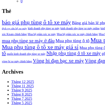
0
Thẻ
báo giá phụ tùng ô tô xe máy
Bảng giá bán lẻ p
kinh doanh phụ tùng xe máy
kinh doanh phụ tùng xe máy online
kin
dịch vụ cứu hộ xe máy
xóc Kisaio chính hãng
Mua bộ giảm xóc xe máy
Mua bộ giảm xóc xe máy chính hãng
Mua b
Mua p
mua phụ tùng xe máy ở đâu
Mua phụ tùng ô tô
Mua phụ tùng ô tô xe máy giá sỉ
Mua phụ tùng ô
tô
Nhập phụ tùng ô tô xe máy
p
muốn kinh doanh phụ tùng xe máy
Vòng bi đạn bạc xe máy
Vòng đạn
vòng bi xe máy chính hãng
Archives
Tháng 12 2025
Tháng 11 2025
Tháng 9 2025
Tháng 8 2025
Tháng 7 2025
Tháng 5 2025