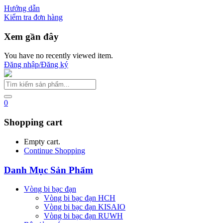
Hướng dẫn
Kiểm tra đơn hàng
Xem gần đây
You have no recently viewed item.
Đăng nhập/Đăng ký
0
Shopping cart
Empty cart.
Continue Shopping
Danh Mục Sản Phẩm
Vòng bi bạc đạn
Vòng bi bạc đạn HCH
Vòng bi bạc đạn KISAIO
Vòng bi bạc đạn RUWH