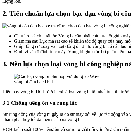
lượng lớn.
2. Tiêu chuẩn lựa chọn bạc đạn vòng bi cô
Lựa chọn đạn bạc vòng bi công nghiệp
Chịu lực và chịu tải tốt: Vòng bi cần phải chịu lực tốt giúp m
Giảm ma sát: Lực ma sát cao sẽ khiến tốc độ quay của máy mó
Giúp động cơ xoay và hoạt động ổn định: vòng bi có cấu tạo hìn
Định vị và cố định trục máy: Vòng bi giúp các bộ phận trên má
3. Nên lựa chọn loại vòng bi công nghiệp n
vòng bi đạn bạc HCH
Hiện nay vòng bi HCH được coi là loại vòng bi tốt nhất trên thị trườ
3.1 Chống tiếng ồn và rung lắc
Sự rung động của vòng bi gây ra do sự thay đổi về lực tác động vào 
nhằm phát huy tối đa hiệu suất của vòng bi.
HCH kiểm soát 100% tiếng ồn và sự rung giật đối với từng sản phẩm 