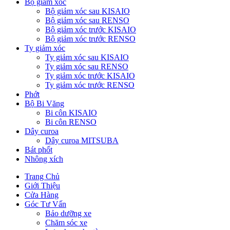
Bộ giảm xóc
Bộ giảm xóc sau KISAIO
Bộ giảm xóc sau RENSO
Bộ giảm xóc trước KISAIO
Bộ giảm xóc trước RENSO
Ty giảm xóc
Ty giảm xóc sau KISAIO
Ty giảm xóc sau RENSO
Ty giảm xóc trước KISAIO
Ty giảm xóc trước RENSO
Phớt
Bộ Bi Văng
Bi côn KISAIO
Bi côn RENSO
Dây curoa
Dây curoa MITSUBA
Bát phốt
Nhông xích
Trang Chủ
Giới Thiệu
Cửa Hàng
Góc Tư Vấn
Bảo dưỡng xe
Chăm sóc xe