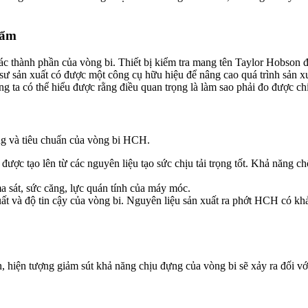
hẩm
các thành phần của vòng bi. Thiết bị kiểm tra mang tên Taylor Hobson
 sư sản xuất có được một công cụ hữu hiệu để nâng cao quá trình sản xuâ
ng ta có thể hiểu được rằng điều quan trọng là làm sao phải đo được chi
ượng và tiêu chuẩn của vòng bi HCH.
ược tạo lên từ các nguyên liệu tạo sức chịu tải trọng tốt. Khả năng chốn
ma sát, sức căng, lực quán tính của máy móc.
và độ tin cậy của vòng bi. Nguyên liệu sản xuất ra phớt HCH có khả năng
n lăn, hiện tượng giảm sút khả năng chịu đựng của vòng bi sẽ xảy r