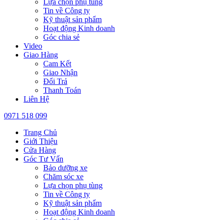
Lựa chọn phụ tùng
Tin về Công ty
Kỹ thuật sản phẩm
Hoạt động Kinh doanh
Góc chia sẻ
Video
Giao Hàng
Cam Kết
Giao Nhận
Đổi Trả
Thanh Toán
Liên Hệ
0971 518 099
Trang Chủ
Giới Thiệu
Cửa Hàng
Góc Tư Vấn
Bảo dưỡng xe
Chăm sóc xe
Lựa chọn phụ tùng
Tin về Công ty
Kỹ thuật sản phẩm
Hoạt động Kinh doanh