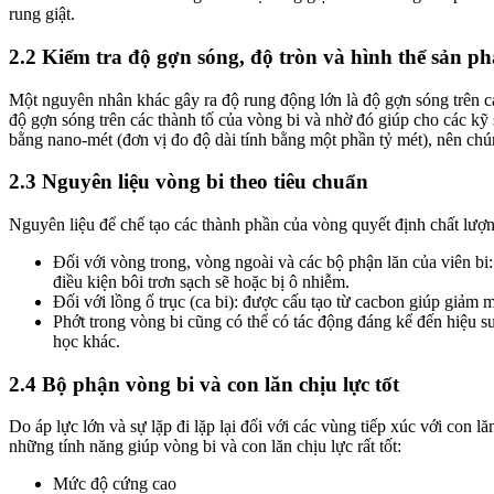
rung giật.
2.2 Kiểm tra độ gợn sóng, độ tròn và hình thể sản p
Một nguyên nhân khác gây ra độ rung động lớn là độ gợn sóng trên 
độ gợn sóng trên các thành tố của vòng bi và nhờ đó giúp cho các kỹ
bằng nano-mét (đơn vị đo độ dài tính bằng một phần tỷ mét), nên chú
2.3 Nguyên liệu vòng bi theo tiêu chuẩn
Nguyên liệu để chế tạo các thành phần của vòng quyết định chất l
Đối với vòng trong, vòng ngoài và các bộ phận lăn của viên bi: đ
điều kiện bôi trơn sạch sẽ hoặc bị ô nhiễm.
Đối với lồng ổ trục (ca bi): được cấu tạo từ cacbon giúp giảm 
Phớt trong vòng bi cũng có thể có tác động đáng kể đến hiệu suất 
học khác.
2.4 Bộ phận vòng bi và con lăn chịu lực tốt
Do áp lực lớn và sự lặp đi lặp lại đối với các vùng tiếp xúc với co
những tính năng giúp vòng bi và con lăn chịu lực rất tốt:
Mức độ cứng cao