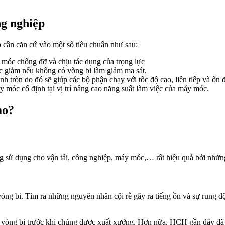
ng nghiệp
 cần căn cứ vào một số tiêu chuẩn như sau:
áy móc chống đỡ và chịu tác dụng của trọng lực
c giảm nếu không có vòng bi làm giảm ma sát.
h tròn do đó sẽ giúp các bộ phận chạy với tốc độ cao, liên tiếp và ổn 
y móc cố định tại vị trí nâng cao năng suất làm việc của máy móc.
ào?
ng sử dụng cho vận tải, công nghiệp, máy móc,… rất hiệu quả bởi những
vòng bi. Tìm ra những nguyên nhân cội rễ gây ra tiếng ồn và sự rung độ
vòng bi trước khi chúng được xuất xưởng. Hơn nữa, HCH gần đây đã cải t