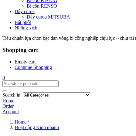
Bi côn KISAIO
Bi côn RENSO
Dây curoa
Dây curoa MITSUBA
Bát phốt
Nhông xích
Tiêu chuẩn lựa chọn bạc đạn vòng bi công nghiệp chịu lực – chịu tải
Shopping cart
Empty cart.
Continue Shopping
0
Search in:
Home
Order
Account
Home
/
Hoạt động Kinh doanh