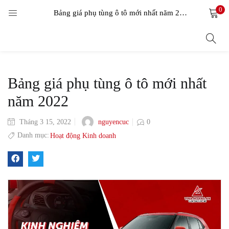
0
LOGIN
Bảng giá phụ tùng ô tô mới nhất năm 2022
Enter your username and password to login.
Bảng giá phụ tùng ô tô mới nhất
năm 2022
nguyencuc
Tháng 3 15, 2022
0
Remember me
Danh mục:
Hoạt động Kinh doanh
Login
Lost password?