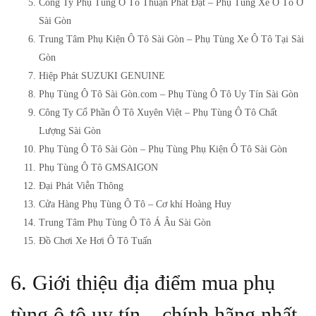
Công Ty Phụ Tùng Ô Tô Thuận Phát Đạt – Phụ Tùng Xe Ô Tô Ở
Sài Gòn
Trung Tâm Phụ Kiện Ô Tô Sài Gòn – Phụ Tùng Xe Ô Tô Tại Sài
Gòn
Hiệp Phát SUZUKI GENUINE
Phụ Tùng Ô Tô Sài Gòn.com – Phụ Tùng Ô Tô Uy Tín Sài Gòn
Công Ty Cổ Phần Ô Tô Xuyên Việt – Phụ Tùng Ô Tô Chất
Lượng Sài Gòn
Phụ Tùng Ô Tô Sài Gòn – Phụ Tùng Phụ Kiện Ô Tô Sài Gòn
Phụ Tùng Ô Tô GMSAIGON
Đại Phát Viễn Thông
Cửa Hàng Phụ Tùng Ô Tô – Cơ khí Hoàng Huy
Trung Tâm Phụ Tùng Ô Tô Á Âu Sài Gòn
Đồ Chơi Xe Hơi Ô Tô Tuấn
6. Giới thiệu địa điểm mua phụ
tùng ô tô uy tín – chính hãng nhất