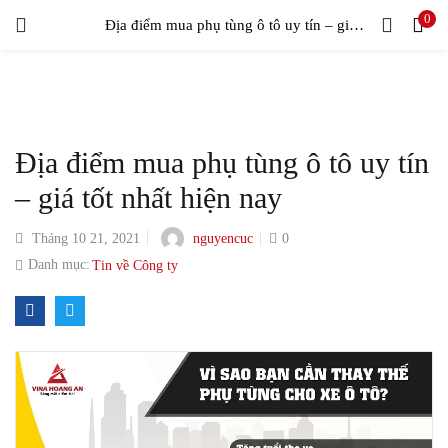
0
LOGIN
Địa điểm mua phụ tùng ô tô uy tín – giá tốt nhất hiện nay
Enter your username and password to login.
Địa điểm mua phụ tùng ô tô uy tín
– giá tốt nhất hiện nay
nguyencuc
Tháng 10 21, 2021
0
Remember me
Danh mục:
Tin về Công ty
Login
Lost password?