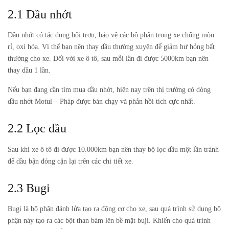
2.1 Dầu nhớt
Dầu nhớt có tác dụng bôi trơn, bảo vệ các bộ phận trong xe chống mòn
rỉ, oxi hóa. Vì thế bạn nên thay dầu thường xuyên để giảm hư hỏng bất
thường cho xe. Đối với xe ô tô, sau mỗi lần đi được 5000km bạn nên
thay dầu 1 lần.
Nếu bạn đang cần tìm mua dầu nhớt, hiện nay trên thị trường có dòng
dầu nhớt Motul – Pháp được bán chạy và phản hồi tích cực nhất.
2.2 Lọc dầu
Sau khi xe ô tô đi được 10.000km bạn nên thay bộ lọc dầu một lần tránh
để dầu bận đóng cặn lại trên các chi tiết xe.
2.3 Bugi
Bugi là bộ phận đánh lửa tạo ra động cơ cho xe, sau quá trình sử dụng bộ
phận này tạo ra các bột than bám lên bề mặt buji. Khiến cho quá trình