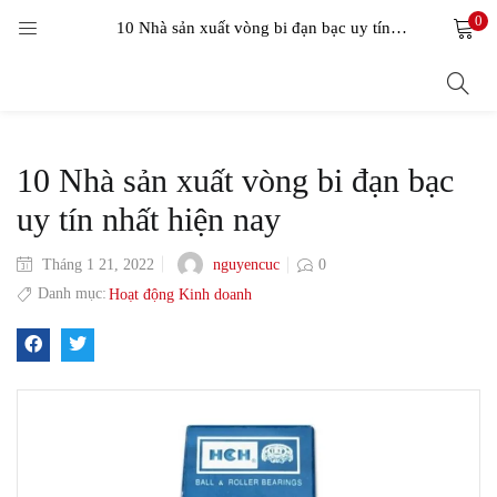
0
LOGIN
10 Nhà sản xuất vòng bi đạn bạc uy tín nhất hiện nay
Enter your username and password to login.
10 Nhà sản xuất vòng bi đạn bạc
uy tín nhất hiện nay
nguyencuc
Tháng 1 21, 2022
0
Remember me
Danh mục:
Hoạt động Kinh doanh
Login
Lost password?