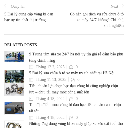
Quay lại
Next
5 Đại lý cung cấp vòng bi đạn
Có nên gọi dịch vụ sửa chữa ô tô
bạc uy tín nhất thị trường
xe máy 24/7 không? Chi phí,
kinh nghiệm
RELATED POSTS
9 Trung tâm sửa xe 24/7 hà nội uy tín giá rẻ đảm bảo phụ
tùng chính hãng
Tháng 12 2, 2025
0
5 Đại lý sửa chữa ô tô xe máy uy tín nhất tại Hà Nội
Tháng 11 13, 2025
0
Tiêu chuẩn lựa chọn bạc đạn vòng bi công nghiệp chịu
lực – chịu tải máy móc công suất lớn
Tháng 4 18, 2022
0
Top địa điểm mua vòng bi đạn bạc tiêu chuẩn cao – chịu
tải tốt
Tháng 4 18, 2022
0
Những ứng dụng vòng bi xe máy giúp xe kéo dài tuổi thọ