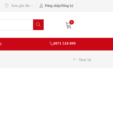
Đăng nhập/Đăng ký
Xem gần đây
0
0971 518 099
ệ
Quay lại