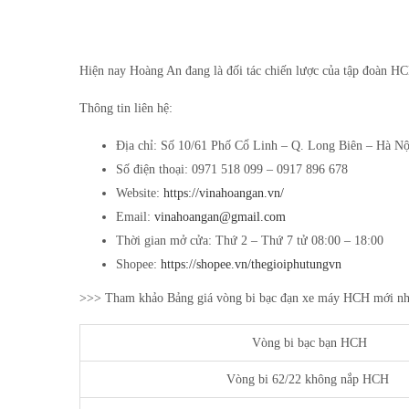
Hiện nay Hoàng An đang là đối tác chiến lược của tập đoàn HC
Thông tin liên hệ:
Địa chỉ: Số 10/61 Phố Cổ Linh – Q. Long Biên – Hà Nội
Số điện thoại: 0971 518 099 – 0917 896 678
Website:
https://vinahoangan.vn/
Email:
vinahoangan@gmail.com
Thời gian mở cửa: Thứ 2 – Thứ 7 tử 08:00 – 18:00
Shopee:
https://shopee.vn/thegioiphutungvn
>>> Tham khảo Bảng giá vòng bi bạc đạn xe máy HCH mới nhấ
Vòng bi bạc bạn HCH
Vòng bi 62/22 không nắp HCH