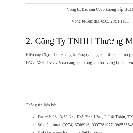
Vòng bi/Bạc đạn 6905 không nắp HC
Vòng bi/Bạc đạn 6905 2RS1 HCH
2. Công Ty TNHH Thương Mạ
Hiện nay Diệu Linh Hoàng là công ty cung cấp rất nhiều sản p
FAG, NSK, IKO với đa dạng loại vòng bi như: vòng bi đũa, vòng
Thông tin liên hệ:
Địa chỉ: Số 13/33 Khu Phố Bình Hòa , P. Lái Thiêu, 
Số điện thoại: (0274) 3766916, 0907281077, 09853554
Website: www.bacdandieulinhhoang.com