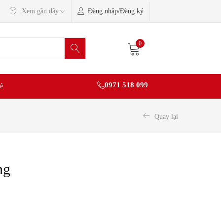
Đăng nhập/Đăng ký
Xem gần đây
0
0971 518 099
ệ
Quay lại
ng