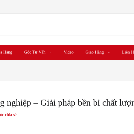
a Hàng
Góc Tư Vấn
Video
Giao Hàng
Liên H
ghiệp – Giải pháp bền bỉ chất lượ
óc chia sẻ