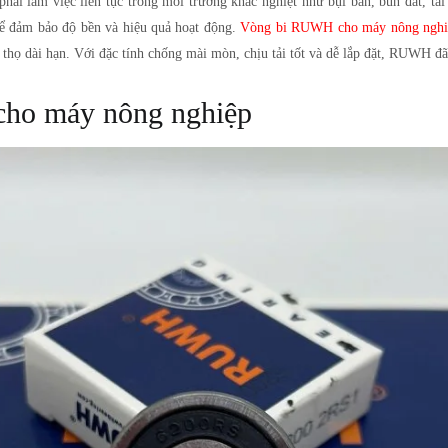
i làm việc liên tục trong môi trường khắc nghiệt như bụi bẩn, bùn đất, tải t
g để đảm bảo độ bền và hiệu quả hoạt động.
Vòng bi RUWH cho máy nông nghi
 thọ dài hạn. Với đặc tính chống mài mòn, chịu tải tốt và dễ lắp đặt, RUWH đã
cho máy nông nghiệp