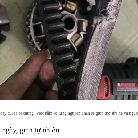
g
dây curoa bị chùng
. Việc nắm rõ từng nguyên nhân sẽ giúp thợ sửa xe và ngườ
 ngày, giãn tự nhiên