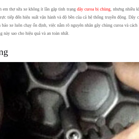
h em thợ sửa xe không ít lần gặp tình trạng
dây curoa bị chùng
, nhưng nhiều kh
ực tiếp đến hiệu suất vận hành và độ bền của cả hệ thống truyền động. Dây 
 bảo xe luôn chạy ổn định, việc nắm rõ nguyên nhân gây chùng curoa và cách kh
g này sao cho hiệu quả và an toàn nhất.
ùng