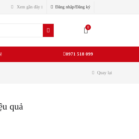
Đăng nhập/Đăng ký
Xem gần đây
0
0971 518 099
ệ
Quay lại
ệu quả