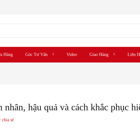
a Hàng
Góc Tư Vấn
Video
Giao Hàng
Liên H
 nhân, hậu quả và cách khắc phục hi
 chia sẻ