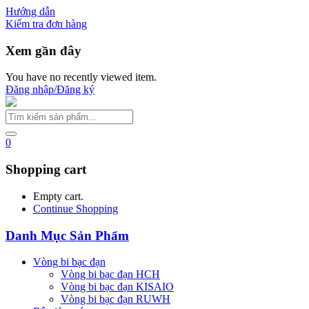
Hướng dẫn
Kiểm tra đơn hàng
Xem gần đây
You have no recently viewed item.
Đăng nhập/Đăng ký
0
Shopping cart
Empty cart.
Continue Shopping
Danh Mục Sản Phẩm
Vòng bi bạc đạn
Vòng bi bạc đạn HCH
Vòng bi bạc đạn KISAIO
Vòng bi bạc đạn RUWH