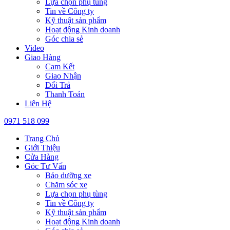
Lựa chọn phụ tùng
Tin về Công ty
Kỹ thuật sản phẩm
Hoạt động Kinh doanh
Góc chia sẻ
Video
Giao Hàng
Cam Kết
Giao Nhận
Đổi Trả
Thanh Toán
Liên Hệ
0971 518 099
Trang Chủ
Giới Thiệu
Cửa Hàng
Góc Tư Vấn
Bảo dưỡng xe
Chăm sóc xe
Lựa chọn phụ tùng
Tin về Công ty
Kỹ thuật sản phẩm
Hoạt động Kinh doanh