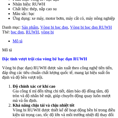
Nhãn hiệu: RUWH
Chất liệu: thép, nắp cao su
Màu sắc: bạc
Ứng dụng: xe máy, motor bơm, máy cắt cỏ, máy nông nghiệp
Danh mục:
Sản phẩm
,
Vòng bi bạc đạn
,
Vòng bi bạc đạn RUWH
Thẻ:
bạc đạn
,
RUWH
,
vòng bi
Mô tả
Mô tả
Đặc tính vượt trội của
vòng bi/ bạc đạn RUWH
Vòng bi (bạc đạn) RUWH được sản xuất theo công nghệ tiên tiến,
đáp ứng các tiêu chuẩn chất lượng quốc tế, mang lại hiệu suất ổn
định và độ bền vượt trội.
Độ chính xác cơ khí cao
Gia công tỉ mỉ đến từng chi tiết, đảm bảo độ đồng tâm, độ
tròn và độ nhẵn bề mặt, giúp chuyển động quay luôn mượt
mà và ổn định.
Khả năng chịu tải và chịu nhiệt tốt
Vòng bi RUWH được thiết kế để hoạt động bền bỉ trong điều
kiện tải trọng cao, tốc độ lớn và môi trường nhiệt độ thay đổi