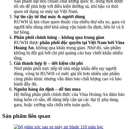
Sản phẩm đạt tiêu chuẩn chất lượng quốc tế, đồng thời được
tối ưu để phù hợp với điều kiện đường sá, khí hậu và thói
quen sử dụng xe máy tại Việt Nam.
Sự tin cậy từ thợ máy & người dùng
RUWH là lựa chọn quen thuộc của nhiều thợ sửa xe, gara và
người tiêu dùng nhờ khả năng vận hành ổn định, bền bỉ và ít
hư hỏng.
Phân phối chính hãng – không qua trung gian
RUWH được
phân phối độc quyền tại Việt Nam bởi Vina
Hoàng An
, không qua khâu trung gian. Nhờ đó, sản phẩm
không bị đội giá bởi chi phí quảng cáo hay chiết khấu nhiều
tầng.
Giá thành hợp lý – tiết kiệm chi phí
Nhờ phân phối trực tiếp từ nhà nhập khẩu đến tay người
dùng, vòng bi RUWH có mức giá tốt hơn nhiều sản phẩm
cùng phân khúc nhưng vẫn đảm bảo chất lượng cao và bảo
hành đầy đủ.
Nguồn hàng ổn định – dễ tìm mua
Hệ thống phân phối chính thức của Vina Hoàng An đảm bảo
hàng luôn có sẵn, dễ dàng tiếp cận tại các đại lý phụ tùng,
gara, hoặc xưởng sửa chữa trên toàn quốc.
Sản phẩm liên quan