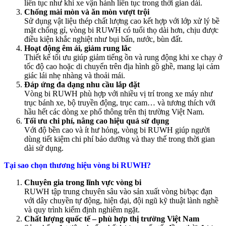
liên tục như khi xe vận hành liên tục trong thời gian dài.
Chống mài mòn và ăn mòn vượt trội
Sử dụng vật liệu thép chất lượng cao kết hợp với lớp xử lý bề
mặt chống gỉ, vòng bi RUWH có tuổi thọ dài hơn, chịu được
điều kiện khắc nghiệt như bụi bẩn, nước, bùn đất.
Hoạt động êm ái, giảm rung lắc
Thiết kế tối ưu giúp giảm tiếng ồn và rung động khi xe chạy ở
tốc độ cao hoặc di chuyển trên địa hình gồ ghề, mang lại cảm
giác lái nhẹ nhàng và thoải mái.
Đáp ứng đa dạng nhu cầu lắp đặt
Vòng bi RUWH phù hợp với nhiều vị trí trong xe máy như
trục bánh xe, bộ truyền động, trục cam… và tương thích với
hầu hết các dòng xe phổ thông trên thị trường Việt Nam.
Tối ưu chi phí, nâng cao hiệu quả sử dụng
Với độ bền cao và ít hư hỏng, vòng bi RUWH giúp người
dùng tiết kiệm chi phí bảo dưỡng và thay thế trong thời gian
dài sử dụng.
Tại sao chọn thương hiệu
vòng bi RUWH?
Chuyên gia trong lĩnh vực vòng bi
RUWH tập trung chuyên sâu vào sản xuất vòng bi/bạc đạn
với dây chuyền tự động, hiện đại, đội ngũ kỹ thuật lành nghề
và quy trình kiểm định nghiêm ngặt.
Chất lượng quốc tế – phù hợp thị trường Việt Nam