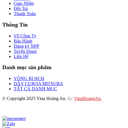
Giao Nhận
Đổi Trả
Thanh Toán
Thông Tin
Về Công Ty
Bảo Hành
Đăng ký NPP
Tuyển Dụng
Liên Hệ
Danh mục sản phẩm
VÒNG BI HCH
DÂY CUROA MITSUBA
TẤT CẢ DANH MỤC
© Copyright 2025 Vina Hoàng An.
By
VinaHoangAn.