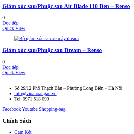
Giảm xóc sau/Phuộc sau Air Blade 110 Đen – Renso
0
Đọc tiếp
Quick View
Giảm xóc sau/Phuộc sau Dream – Renso
0
Đọc tiếp
Quick View
Số 29/12 Phố Thạch Bàn – Phường Long Biên – Hà Nội
info@vinahoangan.vn
Tel: 0971 518 099
Facebook
Youtube
Shopping-bag
Chính Sách
Cam Kết