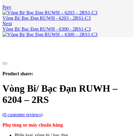
Prev
Vòng Bi/ Bạc Đạn RUWH - 6203 - 2RS1-C3
Next
Vòng Bi/ Bạc Đạn RUWH - 6300 - 2RS1-C3
Product share:
Vòng Bi/ Bạc Đạn RUWH –
6204 – 2RS
(
0
customer reviews)
Phụ tùng xe máy chuẩn hãng
Phân loại: vòng bi / bạc đạn