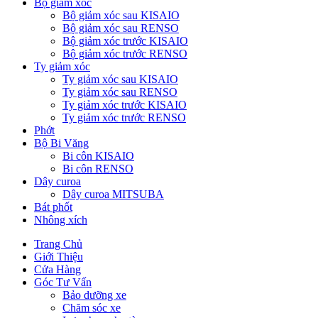
Bộ giảm xóc
Bộ giảm xóc sau KISAIO
Bộ giảm xóc sau RENSO
Bộ giảm xóc trước KISAIO
Bộ giảm xóc trước RENSO
Ty giảm xóc
Ty giảm xóc sau KISAIO
Ty giảm xóc sau RENSO
Ty giảm xóc trước KISAIO
Ty giảm xóc trước RENSO
Phớt
Bộ Bi Văng
Bi côn KISAIO
Bi côn RENSO
Dây curoa
Dây curoa MITSUBA
Bát phốt
Nhông xích
Trang Chủ
Giới Thiệu
Cửa Hàng
Góc Tư Vấn
Bảo dưỡng xe
Chăm sóc xe