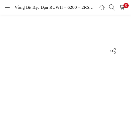
0
LOGIN
Vòng Bi/ Bạc Đạn RUWH – 6200 – 2RS1-C3
Enter your username and password to login.
Remember me
Login
Lost password?