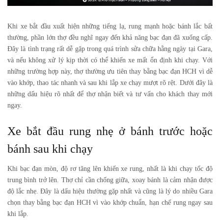
Khi xe bắt đầu xuất hiện những tiếng lạ, rung mạnh hoặc bánh lắc bất
thường, phần lớn thợ đều nghĩ ngay đến khả năng bạc đạn đã xuống cấp.
Đây là tình trạng rất dễ gặp trong quá trình sửa chữa hằng ngày tại Gara,
và nếu không xử lý kịp thời có thể khiến xe mất ổn định khi chạy. Với
những trường hợp này, thợ thường ưu tiên thay bằng
bạc đạn HCH
vì dễ
vào khớp, thao tác nhanh và sau khi lắp xe chạy mượt rõ rệt. Dưới đây là
những dấu hiệu rõ nhất để thợ nhận biết và tư vấn cho khách thay mới
ngay.
Xe bắt đầu rung nhẹ ở bánh trước hoặc
bánh sau khi chạy
Khi bạc đạn mòn, độ rơ tăng lên khiến xe rung, nhất là khi chạy tốc độ
trung bình trở lên. Thợ chỉ cần chống giữa, xoay bánh là cảm nhận được
độ lắc nhẹ. Đây là dấu hiệu thường gặp nhất và cũng là lý do nhiều Gara
chọn thay bằng bạc đạn HCH vì vào khớp chuẩn, hạn chế rung ngay sau
khi lắp.