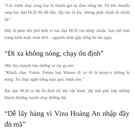
“Lúc trước thay xong hay bị khách gọi lại than tiếng hú. Từ khi chuyển
sang bạc đạn HCH thì đỡ hẳn, lắp vào là êm, không phải chỉnh đi chỉnh
lại.”
Đây là phản hồi phổ biến vì bạc đạn HCH vào khớp chuẩn, hạn chế tình
trạng kênh hoặc mòn lệch – nguyên nhân gây tiếng hú lâu ngày.
“Đi xa không nóng, chạy ổn định”
Một thợ chuyên bảo dưỡng xe tay ga nói:
“Khách chạy Vision, Future hay Winner đi xa về là moay-ơ không bị
nóng. Xe chạy nghe tiếng máy gọn, bánh nhẹ.”
Bạc đạn HCH có độ ổn định tốt khi vận hành, đặc biệt phù hợp những
khách thường xuyên chạy đường dài.
“Dễ lấy hàng vì Vina Hoàng An nhập đầy
đủ mã”