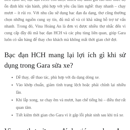
ổn định khi vận hành, phù hợp với yêu cầu làm nghề: thay nhanh – chạy
mượt – ít rủi ro. Với nhu cầu sử dụng bạc đạn đa dạng, thợ cũng thường
chọn những nguồn cung uy tín, đủ mã số và có khả năng hỗ trợ tư vấn
nhanh. Trong đó,
Vina Hoàng An
là đơn vị được nhiều thợ nhắc đến vì
cung cấp đầy đủ mã bạc đạn HCH và các phụ tùng liên quan, giúp Gara
luôn có sẵn hàng để thay cho khách mà không mất thời gian chờ đợi.
Bạc đạn HCH mang lại lợi ích gì khi sử
dụng trong Gara sửa xe?
Dễ thay, dễ thao tác, phù hợp với đa dạng dòng xe.
Vào khớp chuẩn, giảm tình trạng lệch hoặc phải chỉnh lại nhiều
lần.
Khi lắp xong, xe chạy êm và mượt, hạn chế tiếng hú – điều thợ rất
quan tâm.
Tiết kiệm thời gian cho Gara vì ít gặp lỗi phát sinh sau khi trả xe.