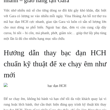
nhanh – giao hàng tận Gara
Việc nhớ nhiều mã số cho từng dòng xe đôi khi gây khó khăn, đặc biệt
với Gara có lượng xe vào nhiều mỗi ngày.
Vina Hoàng An
hỗ trợ thợ tra
mã bạc đạn HCH cực nhanh, giao tận Gara và luôn có sẵn số lượng lớn
cho mọi dòng xe phổ biến. Ngoài bạc đạn, đơn vị còn cung cấp dây
curoa, bi nồi – bi côn, má phanh, phớt, giảm xóc… giúp thợ lấy phụ tùng
một lần là đủ cho nhiều hạng mục sửa chữa.
Hướng dẫn thay bạc đạn HCH
chuẩn kỹ thuật để xe chạy êm như
mới
Để xe chạy êm, không hú bánh và hạn chế tối đa việc khách quay lại vì
rung hoặc lệch bánh, thợ cần thực hiện đúng quy trình kỹ thuật khi thay