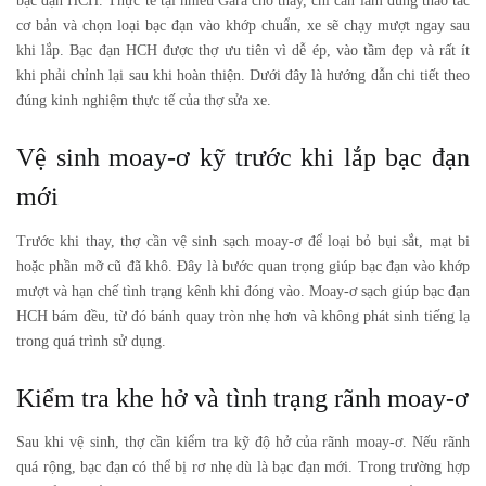
bạc đạn HCH
. Thực tế tại nhiều Gara cho thấy, chỉ cần làm đúng thao tác
cơ bản và chọn loại bạc đạn vào khớp chuẩn, xe sẽ chạy mượt ngay sau
khi lắp. Bạc đạn HCH được thợ ưu tiên vì dễ ép, vào tầm đẹp và rất ít
khi phải chỉnh lại sau khi hoàn thiện. Dưới đây là hướng dẫn chi tiết theo
đúng kinh nghiệm thực tế của thợ sửa xe.
Vệ sinh moay-ơ kỹ trước khi lắp bạc đạn
mới
Trước khi thay, thợ cần vệ sinh sạch moay-ơ để loại bỏ bụi sắt, mạt bi
hoặc phần mỡ cũ đã khô. Đây là bước quan trọng giúp bạc đạn vào khớp
mượt và hạn chế tình trạng kênh khi đóng vào. Moay-ơ sạch giúp bạc đạn
HCH bám đều, từ đó bánh quay tròn nhẹ hơn và không phát sinh tiếng lạ
trong quá trình sử dụng.
Kiểm tra khe hở và tình trạng rãnh moay-ơ
Sau khi vệ sinh, thợ cần kiểm tra kỹ độ hở của rãnh moay-ơ. Nếu rãnh
quá rộng, bạc đạn có thể bị rơ nhẹ dù là bạc đạn mới. Trong trường hợp