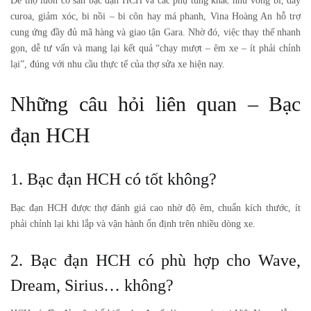
Để thợ luôn có sẵn bạc đạn HCH và các phụ tùng khác như vòng bi, dây
curoa, giảm xóc, bi nồi – bi côn hay má phanh,
Vina Hoàng An
hỗ trợ
cung ứng đầy đủ mã hàng và giao tận Gara. Nhờ đó, việc thay thế nhanh
gọn, dễ tư vấn và mang lại kết quả “chạy mượt – êm xe – ít phải chỉnh
lại”, đúng với nhu cầu thực tế của thợ sửa xe hiện nay.
Những câu hỏi liên quan – Bạc
đạn HCH
1. Bạc đạn HCH có tốt không?
Bạc đạn HCH được thợ đánh giá cao nhờ độ êm, chuẩn kích thước, ít
phải chỉnh lại khi lắp và vận hành ổn định trên nhiều dòng xe.
2. Bạc đạn HCH có phù hợp cho Wave,
Dream, Sirius… không?