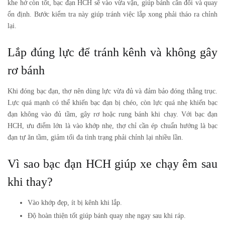
khe hở còn tốt, bạc đạn HCH sẽ vào vừa vặn, giúp bánh cân đối và quay
ổn định. Bước kiểm tra này giúp tránh việc lắp xong phải tháo ra chỉnh
lại.
Lắp đúng lực để tránh kênh và không gây
rơ bánh
Khi đóng bạc đạn, thợ nên dùng lực vừa đủ và đảm bảo đóng thẳng trục.
Lực quá mạnh có thể khiến bạc đạn bị chéo, còn lực quá nhẹ khiến bạc
đạn không vào đủ tầm, gây rơ hoặc rung bánh khi chạy. Với bạc đạn
HCH, ưu điểm lớn là vào khớp nhẹ, thợ chỉ cần ép chuẩn hướng là bạc
đạn tự ăn tầm, giảm tối đa tình trạng phải chỉnh lại nhiều lần.
Vì sao bạc đạn HCH giúp xe chạy êm sau
khi thay?
Vào khớp đẹp, ít bị kênh khi lắp.
Độ hoàn thiện tốt giúp bánh quay nhẹ ngay sau khi ráp.