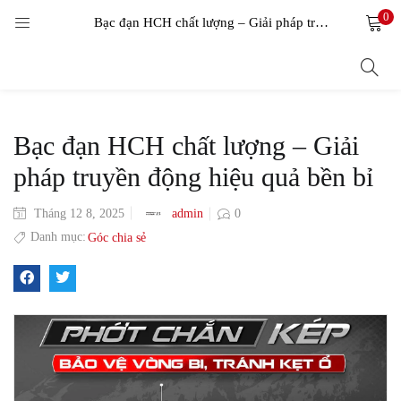
0
LOGIN
Bạc đạn HCH chất lượng – Giải pháp truyền động hiệu quả bền bỉ
Enter your username and password to login.
Bạc đạn HCH chất lượng – Giải
pháp truyền động hiệu quả bền bỉ
admin
Tháng 12 8, 2025
0
Remember me
Danh mục:
Góc chia sẻ
Login
Lost password?