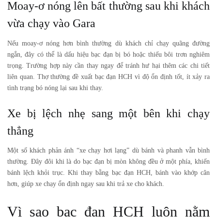
Moay-ơ nóng lên bất thường sau khi khách
vừa chạy vào Gara
Nếu moay-ơ nóng hơn bình thường dù khách chỉ chạy quãng đường
ngắn, đây có thể là dấu hiệu bạc đạn bị bó hoặc thiếu bôi trơn nghiêm
trọng. Trường hợp này cần thay ngay để tránh hư hại thêm các chi tiết
liên quan. Thợ thường đề xuất bạc đạn HCH vì độ ổn định tốt, ít xảy ra
tình trạng bó nóng lại sau khi thay.
Xe bị lệch nhẹ sang một bên khi chạy
thẳng
Một số khách phản ánh “xe chạy hơi lạng” dù bánh và phanh vẫn bình
thường. Đây đôi khi là do bạc đạn bị mòn không đều ở một phía, khiến
bánh lệch khỏi trục. Khi thay bằng bạc đạn HCH, bánh vào khớp cân
hơn, giúp xe chạy ổn định ngay sau khi trả xe cho khách.
Vì sao bạc đạn HCH luôn nằm