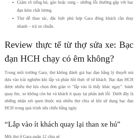
Giảm rõ tiếng hú, gào hoặc rung – những lỗi thường gặp với bạc
đạn kém chất lượng.
Thợ dễ thao tác, đặc biệt phù hợp Gara đông khách cần thay
nhanh – trả xe chuẩn.
Review thực tế từ thợ sửa xe: Bạc
đạn HCH chạy có êm không?
Trong môi trường Gara, thợ không đánh giá bạc đạn bằng lý thuyết mà
dựa vào trải nghiệm khi lắp và phản hồi thực tế từ khách.
Bạc đạn HCH
được nhiều thợ lựa chọn đơn giản vì “lắp vào là thấy khác ngay”: bánh
quay êm, xe không còn hú và khách ít quay lại phản ánh lỗi. Dưới đây là
những nhận xét quen thuộc mà nhiều thợ chia sẻ khi sử dụng bạc đạn
HCH trong quá trình sửa chữa hằng ngày.
“Lắp vào ít khách quay lại than xe hú”
Một thợ ở Gara quận 12 chia sẻ: