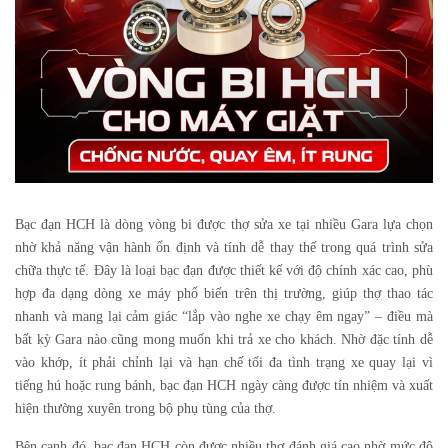
Bạc đạn HCH
là dòng vòng bi được thợ sửa xe tại nhiều Gara lựa chọn
nhờ khả năng vận hành ổn định và tính dễ thay thế trong quá trình sửa
chữa thực tế. Đây là loại bạc đạn được thiết kế với độ chính xác cao, phù
hợp đa dạng dòng xe máy phổ biến trên thị trường, giúp thợ thao tác
nhanh và mang lại cảm giác “lắp vào nghe xe chạy êm ngay” – điều mà
bất kỳ Gara nào cũng mong muốn khi trả xe cho khách. Nhờ đặc tính dễ
vào khớp, ít phải chỉnh lại và hạn chế tối đa tình trạng xe quay lại vì
tiếng hú hoặc rung bánh, bạc đạn HCH ngày càng được tín nhiệm và xuất
hiện thường xuyên trong bộ phụ tùng của thợ.
Bên cạnh đó, bạc đạn HCH còn được nhiều thợ đánh giá cao nhờ mức độ