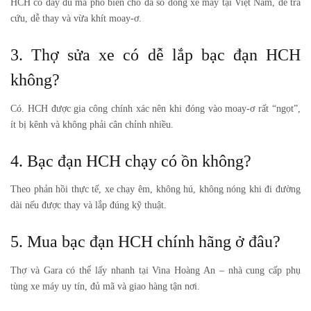
HCH có đầy đủ mã phổ biến cho đa số dòng xe máy tại Việt Nam, dễ tra
cứu, dễ thay và vừa khít moay-ơ.
3. Thợ sửa xe có dễ lắp bạc đạn HCH
không?
Có. HCH được gia công chính xác nên khi đóng vào moay-ơ rất “ngọt”,
ít bị kênh và không phải cân chỉnh nhiều.
4. Bạc đạn HCH chạy có ồn không?
Theo phản hồi thực tế, xe chạy êm, không hú, không nóng khi đi đường
dài nếu được thay và lắp đúng kỹ thuật.
5. Mua bạc đạn HCH chính hãng ở đâu?
Thợ và Gara có thể lấy nhanh tại
Vina Hoàng An
– nhà cung cấp phụ
tùng xe máy uy tín, đủ mã và giao hàng tận nơi.