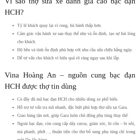
Vì sao thợ sửa xe đánh giá cao bạc đạn
HCH?
Tỷ lệ khách quay lại vì rung, hú bánh thấp hơn.
Cảm giác vận hành xe sau thay thế nhẹ và ổn định, tạo sự hài lòng
cho khách.
Độ bền và tính ổn định phù hợp với nhu cầu sửa chữa hằng ngày.
Dễ tư vấn cho khách vì hiệu quả rõ ràng ngay sau khi lắp.
Vina Hoàng An – nguồn cung bạc đạn
HCH được thợ tin dùng
Có đầy đủ mã bạc đạn HCH cho nhiều dòng xe phổ biến.
Hỗ trợ tư vấn tra mã nhanh, đặc biệt phù hợp thợ sửa tại Gara.
Giao hàng tận nơi, giúp Gara luôn chủ động phụ tùng thay thế.
Ngoài bạc đạn, còn cung cấp dây curoa, giảm xóc, bi côn – bi nồi,
má phanh, phớt…, thuận tiện cho thợ bổ sung phụ tùng chỉ trong
một lần lấy hàng.