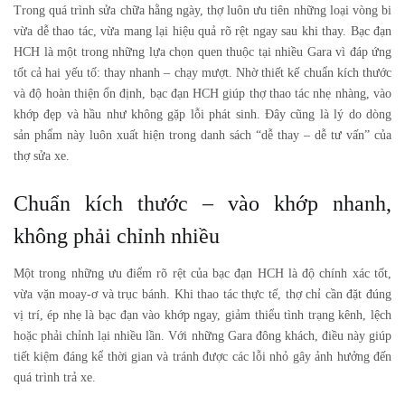
Trong quá trình sửa chữa hằng ngày, thợ luôn ưu tiên những loại vòng bi
vừa dễ thao tác, vừa mang lại hiệu quả rõ rệt ngay sau khi thay.
Bạc đạn
HCH
là một trong những lựa chọn quen thuộc tại nhiều Gara vì đáp ứng
tốt cả hai yếu tố: thay nhanh – chạy mượt. Nhờ thiết kế chuẩn kích thước
và độ hoàn thiện ổn định, bạc đạn HCH giúp thợ thao tác nhẹ nhàng, vào
khớp đẹp và hầu như không gặp lỗi phát sinh. Đây cũng là lý do dòng
sản phẩm này luôn xuất hiện trong danh sách “dễ thay – dễ tư vấn” của
thợ sửa xe.
Chuẩn kích thước – vào khớp nhanh,
không phải chỉnh nhiều
Một trong những ưu điểm rõ rệt của bạc đạn HCH là độ chính xác tốt,
vừa vặn moay-ơ và trục bánh. Khi thao tác thực tế, thợ chỉ cần đặt đúng
vị trí, ép nhẹ là bạc đạn vào khớp ngay, giảm thiểu tình trạng kênh, lệch
hoặc phải chỉnh lại nhiều lần. Với những Gara đông khách, điều này giúp
tiết kiệm đáng kể thời gian và tránh được các lỗi nhỏ gây ảnh hưởng đến
quá trình trả xe.