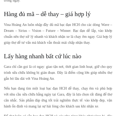
trong ngày.
Hàng đủ mã – dễ thay – giá hợp lý
Vina Hoàng An luôn nhập đầy đủ mã bạc đạn HCH cho các dòng Wave –
Dream – Sirius – Vision – Future – Winner. Bạc đạn dễ lắp, vào khớp
chuẩn nên thợ xử lý nhanh và khách nhận xe là chạy êm ngay. Giá hợp lý
giúp thợ dễ tư vấn mà khách vẫn thoải mái chấp nhận thay.
Lấy hàng nhanh bất cứ lúc nào
Gara chỉ cần gọi là có ngay: giao tận nơi, thời gian linh hoạt, giữ cho quy
trình sửa chữa không bị gián đoạn. Đây là điểm cộng lớn giúp nhiều thợ
gắn bó lâu dài với Vina Hoàng An.
Nếu bạn đang tìm một loại
bạc đạn HCH
dễ thay, chạy êm và phù hợp
với nhu cầu sửa chữa hằng ngày tại Gara, đây là lựa chọn rất đáng để thợ
cân nhắc. Sản phẩm đáp ứng tốt trải nghiệm thực tế: vào khớp đẹp, vận
hành ổn định và mang lại sự hài lòng cho khách sau khi nhận xe.