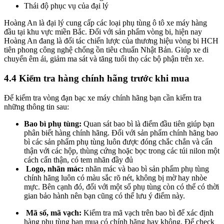
Thái độ phục vụ của đại lý
Hoàng An là đại lý cung cấp các loại phụ tùng ô tô xe máy hàng
đầu tại khu vực miền Bắc. Đối với sản phẩm vòng bi, hiện nay
Hoàng An đang là đối tác chiến lược của thương hiệu vòng bi HCH
tiên phong công nghệ chống ồn tiêu chuẩn Nhật Bản. Giúp xe di
chuyển êm ái, giảm ma sát và tăng tuổi thọ các bộ phận trên xe.
4.4 Kiểm tra hàng chính hãng trước khi mua
Để kiểm tra vòng đạn bạc xe máy chính hãng bạn cần kiểm tra
những thông tin sau:
Bao bì phụ tùng:
Quan sát bao bì là điểm đầu tiên giúp bạn
phân biết hàng chính hãng. Đối với sản phẩm chính hãng bao
bì các sản phẩm phụ tùng luôn được đóng chắc chắn và cẩn
thận với các hộp, thùng cứng hoặc bọc trong các túi nilon một
cách cẩn thận, có tem nhãn đầy đủ
Logo, nhãn mác:
nhãn mác và bao bì sản phẩm phụ tùng
chính hãng luôn có màu sắc rõ nét, không bị mờ hay nhòe
mực. Bên cạnh đó, đối với một số phụ tùng còn có thể có thời
gian bảo hành nên bạn cũng có thể lưu ý điểm này.
Mã số, mã vạch:
Kiểm tra mã vạch trên bao bì để xác định
hàng phụ tùng bạn mua có chính hãng hay không. Để check