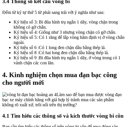
3.4 Thông số kết cấu vòng bi
Đếm từ ký tự thứ 5 từ phải sang trái với ý nghĩa như sau:
Ký hiệu số 3: Bi đũa hình trụ ngắn 1 dãy, vòng chặn trong
không có gờ chắn.
Ký hiệu số 4: Giống như 3 nhưng vòng chặn có gờ chắn.
Ký hiệu số 5: Có 1 răng để lắp vòng hãm định vị ở vòng chắn
ngoài.
Ký hiệu số 6 :Có 1 long đen chặn dầu bằng thép lá.
Ký hiệu số 8 :Có hai long đen chặn dầu bằng thép lá.
Ký hiệu số 9 :Bi đũa hình trụ ngắn 1 dãy, ở vòng trong có 1
vành chặn các con lăn.
4. Kinh nghiệm chọn mua đạn bạc công
cho người mới
Làm sao để bạn mua được vòng đạn
bạc xe máy chính hãng với giá hợp lý tránh mua các sản phẩm
không rõ xuất xứ, trôi nổi trên thị trường?
4.1 Tìm hiểu các thông số và kích thước vòng bi côn
Bạn cần tìm hiểu các thông số trên vòng bi côn để mua đúng sản