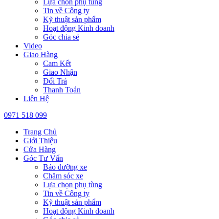
Lựa chọn phụ tùng
Tin về Công ty
Kỹ thuật sản phẩm
Hoạt động Kinh doanh
Góc chia sẻ
Video
Giao Hàng
Cam Kết
Giao Nhận
Đổi Trả
Thanh Toán
Liên Hệ
0971 518 099
Trang Chủ
Giới Thiệu
Cửa Hàng
Góc Tư Vấn
Bảo dưỡng xe
Chăm sóc xe
Lựa chọn phụ tùng
Tin về Công ty
Kỹ thuật sản phẩm
Hoạt động Kinh doanh