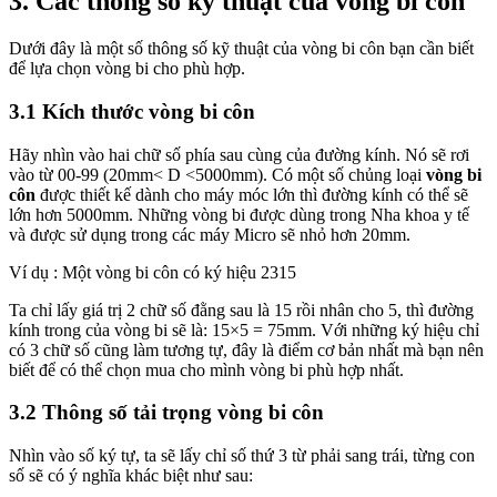
3. Các thông số kỹ thuật của vòng bi côn
Dưới đây là một số thông số kỹ thuật của vòng bi côn bạn cần biết
để lựa chọn vòng bi cho phù hợp.
3.1 Kích thước vòng bi côn
Hãy nhìn vào hai chữ số phía sau cùng của đường kính. Nó sẽ rơi
vào từ 00-99 (20mm< D <5000mm). Có một số chủng loại
vòng bi
côn
được thiết kế dành cho máy móc lớn thì đường kính có thể sẽ
lớn hơn 5000mm. Những vòng bi được dùng trong Nha khoa y tế
và được sử dụng trong các máy Micro sẽ nhỏ hơn 20mm.
Ví dụ : Một vòng bi côn có ký hiệu 2315
Ta chỉ lấy giá trị 2 chữ số đằng sau là 15 rồi nhân cho 5, thì đường
kính trong của vòng bi sẽ là: 15×5 = 75mm. Với những ký hiệu chỉ
có 3 chữ số cũng làm tương tự, đây là điểm cơ bản nhất mà bạn nên
biết để có thể chọn mua cho mình vòng bi phù hợp nhất.
3.2 Thông số tải trọng vòng bi côn
Nhìn vào số ký tự, ta sẽ lấy chỉ số thứ 3 từ phải sang trái, từng con
số sẽ có ý nghĩa khác biệt như sau: