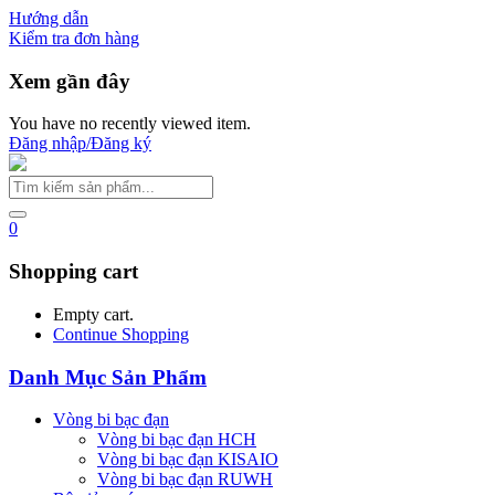
Hướng dẫn
Kiểm tra đơn hàng
Xem gần đây
You have no recently viewed item.
Đăng nhập/Đăng ký
0
Shopping cart
Empty cart.
Continue Shopping
Danh Mục Sản Phẩm
Vòng bi bạc đạn
Vòng bi bạc đạn HCH
Vòng bi bạc đạn KISAIO
Vòng bi bạc đạn RUWH