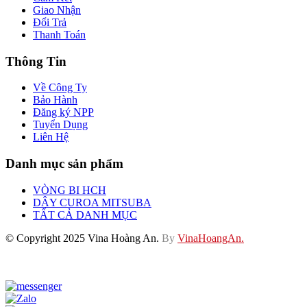
Giao Nhận
Đổi Trả
Thanh Toán
Thông Tin
Về Công Ty
Bảo Hành
Đăng ký NPP
Tuyển Dụng
Liên Hệ
Danh mục sản phẩm
VÒNG BI HCH
DÂY CUROA MITSUBA
TẤT CẢ DANH MỤC
© Copyright 2025 Vina Hoàng An.
By
VinaHoangAn.