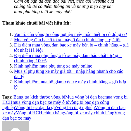
Cảm ơn bạn đã đón đọc bài viết, theo dõi website của
chúng tôi để có thêm thông tin và những mẹo hay khi
mua phụ tùng ô tô xe máy nhé!
Tham khảo chuỗi bài viết hữu ích:
Vai trò của vòng bi công nghiệp máy móc thiết bị có động cơ
Mua vòng đạn bạc ô tô xe máy ở đâu chính hãng – giá tốt
Địa điểm mua vòng đạn bạc xe máy bền bỉ – chính hãng – giá
tốt nhất Hà Nội
Địa điểm mua phụ tùng ô tô xe máy đảm bảo chất lượng –
chính hãng 100%
Kinh nghiệm mua phụ tùng xe máy online
Mua sỉ phụ tùng xe máy giá tốt – nhập hàng nhanh cho các
đại lý
Kinh nghiệm mua bộ giảm xóc xe máy chính hãng – giá hợp
lý
Tags:
Bảng tra kích thước vòng bi
Mua vòng bi đạn bạc
mua vòng bi
HCH
mua vòng đạn bạc xe máy ô tô
vòng bi bạc đạn công
nghiệp
Vòng bi bạc đạn là gì?
vòng bi công nghiệp
Vòng bi đạn bạc
xe máy
Vòng bi HCH chính hãng
vòng bi xe máy chính hãng
Vòng
đạn bạc xe máy