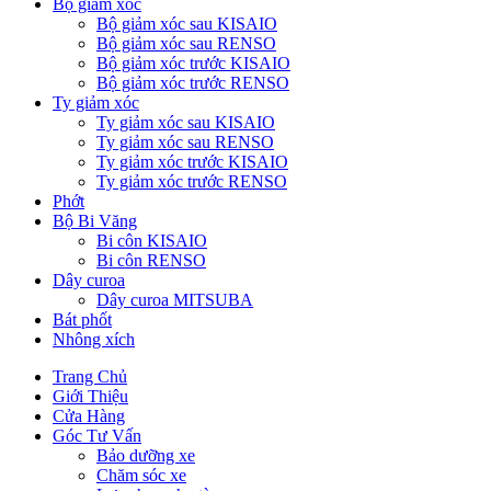
Bộ giảm xóc
Bộ giảm xóc sau KISAIO
Bộ giảm xóc sau RENSO
Bộ giảm xóc trước KISAIO
Bộ giảm xóc trước RENSO
Ty giảm xóc
Ty giảm xóc sau KISAIO
Ty giảm xóc sau RENSO
Ty giảm xóc trước KISAIO
Ty giảm xóc trước RENSO
Phớt
Bộ Bi Văng
Bi côn KISAIO
Bi côn RENSO
Dây curoa
Dây curoa MITSUBA
Bát phốt
Nhông xích
Trang Chủ
Giới Thiệu
Cửa Hàng
Góc Tư Vấn
Bảo dưỡng xe
Chăm sóc xe