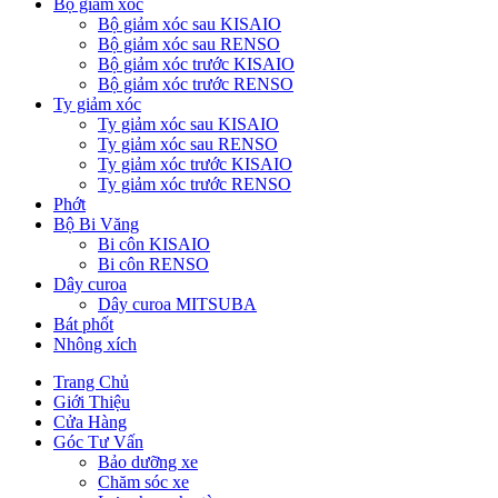
Bộ giảm xóc
Bộ giảm xóc sau KISAIO
Bộ giảm xóc sau RENSO
Bộ giảm xóc trước KISAIO
Bộ giảm xóc trước RENSO
Ty giảm xóc
Ty giảm xóc sau KISAIO
Ty giảm xóc sau RENSO
Ty giảm xóc trước KISAIO
Ty giảm xóc trước RENSO
Phớt
Bộ Bi Văng
Bi côn KISAIO
Bi côn RENSO
Dây curoa
Dây curoa MITSUBA
Bát phốt
Nhông xích
Trang Chủ
Giới Thiệu
Cửa Hàng
Góc Tư Vấn
Bảo dưỡng xe
Chăm sóc xe