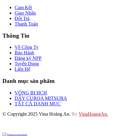
Cam Kết
Giao Nhận
Đổi Trả
Thanh Toán
Thông Tin
Về Công Ty
Bảo Hành
Đăng ký NPP
Tuyển Dụng
Liên Hệ
Danh mục sản phẩm
VÒNG BI HCH
DÂY CUROA MITSUBA
TẤT CẢ DANH MỤC
© Copyright 2025 Vina Hoàng An.
By
VinaHoangAn.