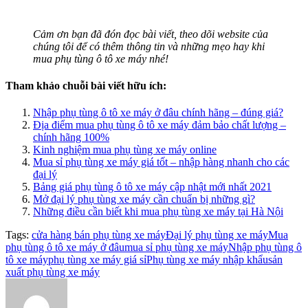
Cảm ơn bạn đã đón đọc bài viết, theo dõi website của
chúng tôi để có thêm thông tin và những mẹo hay khi
mua phụ tùng ô tô xe máy nhé!
Tham khảo chuỗi bài viết hữu ích:
Nhập phụ tùng ô tô xe máy ở đâu chính hãng – đúng giá?
Địa điểm mua phụ tùng ô tô xe máy đảm bảo chất lượng –
chính hãng 100%
Kinh nghiệm mua phụ tùng xe máy online
Mua sỉ phụ tùng xe máy giá tốt – nhập hàng nhanh cho các
đại lý
Bảng giá phụ tùng ô tô xe máy cập nhật mới nhất 2021
Mở đại lý phụ tùng xe máy cần chuẩn bị những gì?
Những điều cần biết khi mua phụ tùng xe máy tại Hà Nội
Tags:
cửa hàng bán phụ tùng xe máy
Đại lý phụ tùng xe máy
Mua
phụ tùng ô tô xe máy ở đâu
mua sỉ phụ tùng xe máy
Nhập phụ tùng ô
tô xe máy
phụ tùng xe máy giá sỉ
Phụ tùng xe máy nhập khẩu
sản
xuất phụ tùng xe máy