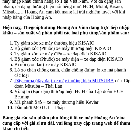
máy nhập khẩu chính hãng số 1 tại Việt Nam. Với đa dạng sản
phẩm, đa dạng thương hiệu nổi tiếng như: HCH, Motul, Kisaio,
Mitsuba,… Hoàng An cam kết mang lại trải nghiệm tuyệt vời khi
nhập hàng của Hoàng An.
Hiện nay, Thegioiphutung Hoàng An Vina đang trực tiếp nhập
khẩu – sản xuất và phân phối các loại phụ tùng/sản phẩm sau:
Ty giảm xóc xe máy thương hiệu KISAIO
Bộ giảm xóc (Phuộc) xe máy thương hiệu KISAIO
Ty giảm xóc xe máy điện – xe đạp điện KISAIO
Bộ giảm xóc (Phuộc) xe máy điện – xe đạp điện KISAIO
Bi nồi (con lăn) xe máy KISAIO
Lò xo chân chống cạnh, chân chống đứng; lò xo má phanh
các loại
Dây curoa (dây đai) xe máy thương hiệu MITSUBA
của Tập
đoàn Mitsuba – Thái Lan
Vòng bi (Bạc đạn) thương hiệu HCH của Tập đoàn HCH
Bearing
Má phanh ô tô – xe máy thương hiệu Kevlar
Dầu nhớt MOTUL – Pháp
Bảng giá các sản phẩm phụ tùng ô tô xe máy Hoàng An Vina
cung cấp với giá sỉ ưu đãi, vui lòng truy cập trang web để tham
khảo chi tiết: