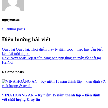
nguyencuc
all author posts
Điều hướng bài viết
Quay lại
Quay lại:
Thời điểm thay ty giảm xóc – mẹo hay cần biết
kéo dài tuổi thọ xe
Next
Next post:
Top 8 cửa hàng bán phụ tùng xe máy tốt nhất tại
Hà Nội
Related posts
VINA HOÀNG AN – Kỷ niệm 15 năm thành lập – kiên định
với chất lượng & uy tín