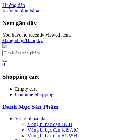
Hướng dẫn
Kiểm tra đơn hàng
Xem gần đây
You have no recently viewed item.
Đăng nhập/Đăng ký
0
Shopping cart
Empty cart.
Continue Shopping
Danh Mục Sản Phẩm
Vòng bi bạc đạn
Vòng bi bạc đạn HCH
Vòng bi bạc đạn KISAIO
Vòng bi bạc đạn RUWH