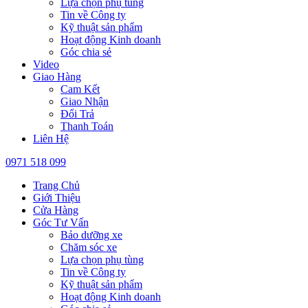
Lựa chọn phụ tùng
Tin về Công ty
Kỹ thuật sản phẩm
Hoạt động Kinh doanh
Góc chia sẻ
Video
Giao Hàng
Cam Kết
Giao Nhận
Đổi Trả
Thanh Toán
Liên Hệ
0971 518 099
Trang Chủ
Giới Thiệu
Cửa Hàng
Góc Tư Vấn
Bảo dưỡng xe
Chăm sóc xe
Lựa chọn phụ tùng
Tin về Công ty
Kỹ thuật sản phẩm
Hoạt động Kinh doanh