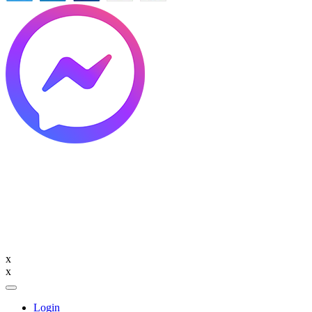
x
x
Login