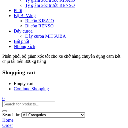
Ty giảm xóc trước KISAIO
Ty giảm xóc trước RENSO
Phớt
Bộ Bi Văng
Bi côn KISAIO
Bi côn RENSO
Dây curoa
Dây curoa MITSUBA
Bát phốt
Nhông xích
Phân phối bộ giảm xóc tốt cho xe chở hàng chuyên dụng cam kết
chịu tải trên 300kg hàng
Shopping cart
Empty cart.
Continue Shopping
0
Search in:
Home
Order