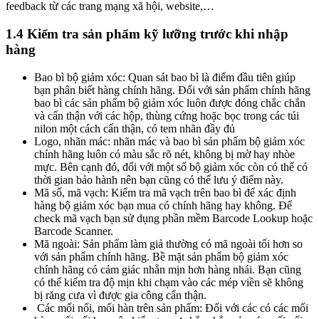
feedback từ các trang mạng xã hội, website,…
1.4 Kiểm tra sản phẩm kỹ lưỡng trước khi nhập
hàng
Bao bì bộ giảm xóc: Quan sát bao bì là điểm đầu tiên giúp
bạn phân biết hàng chính hãng. Đối với sản phẩm chính hãng
bao bì các sản phẩm bộ giảm xóc luôn được đóng chắc chắn
và cẩn thận với các hộp, thùng cứng hoặc bọc trong các túi
nilon một cách cẩn thận, có tem nhãn đầy đủ
Logo, nhãn mác: nhãn mác và bao bì sản phẩm bộ giảm xóc
chính hãng luôn có màu sắc rõ nét, không bị mờ hay nhòe
mực. Bên cạnh đó, đối với một số bộ giảm xóc còn có thể có
thời gian bảo hành nên bạn cũng có thể lưu ý điểm này.
Mã số, mã vạch: Kiểm tra mã vạch trên bao bì để xác định
hàng bộ giảm xóc bạn mua có chính hãng hay không. Để
check mã vạch bạn sử dụng phần mềm Barcode Lookup hoặc
Barcode Scanner.
Mã ngoài: Sản phẩm làm giả thường có mã ngoài tối hơn so
với sản phẩm chính hãng. Bề mặt sản phẩm bộ giảm xóc
chính hãng có cảm giác nhẵn mịn hơn hàng nhái. Bạn cũng
có thể kiểm tra độ mịn khi chạm vào các mép viền sẽ không
bị răng cưa vì được gia công cẩn thận.
Các mối nối, mối hàn trên sản phẩm: Đối với các có các mối