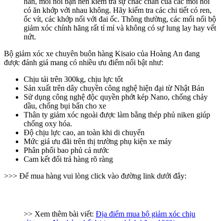
hàn, mối nối bạn nên kiểm tra sự chắc chắn của các mối nối
có ăn khớp với nhau không. Hãy kiểm tra các chi tiết có ren,
ốc vít, các khớp nối với đai ốc. Thông thường, các mối nối bộ
giảm xóc chính hãng rất tỉ mỉ và không có sự lung lay hay vết
nứt.
Bộ giảm xóc xe chuyên buôn hàng Kisaio của Hoàng An đang
được đánh giá mang có nhiều ưu điểm nổi bật như:
Chịu tải trên 300kg, chịu lực tốt
Sản xuất trên dây chuyền công nghệ hiện đại từ Nhật Bản
Sử dụng công nghệ độc quyền phớt kép Nano, chống chảy
dầu, chống bụi bẩn cho xe
Thân ty giảm xóc ngoài được làm bằng thép phủ niken giúp
chống oxy hóa.
Độ chịu lực cao, an toàn khi di chuyển
Mức giá ưu đãi trên thị trường phụ kiện xe máy
Phân phối bao phủ cả nước
Cam kết đổi trả hàng rõ ràng
>>> Để mua hàng vui lòng click vào đường link dưới đây:
>> Xem thêm bài viết:
Địa điểm mua bộ giảm xóc chịu