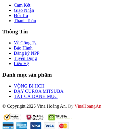
Cam Kết
Giao Nhận
Đổi Trả
Thanh Toán
Thông Tin
Về Công Ty
Bảo Hành
Đăng ký NPP
Tuyển Dụng
Liên Hệ
Danh mục sản phẩm
VÒNG BI HCH
DÂY CUROA MITSUBA
TẤT CẢ DANH MỤC
© Copyright 2025 Vina Hoàng An.
By
VinaHoangAn.