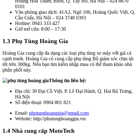
Hoàng Hoa Thám, Bưởi, Q. Tây Hồ, Hà Nội – 024 6670
0101
Văn phòng giao dịch: 41A2, Ngõ 106, Hoàng Quốc Việt, Q.
Cầu Giấy, Hà Nội – 024 3748 0393
Hotline: 0943 333 427
Giờ mở cửa: 8:00 – 17:30
1.3 Phụ Tùng Hoàng Gia
Hoàng Gia cung cấp đa dạng các loại phụ tùng xe máy với giá cả
cạnh tranh. Hoàng Gia có cung cấp phụ tùng Bộ giảm xóc chịu tải
tốt trên 300kg. Nếu bạn tìm kiếm nhập mua có thể tham khảo nhà
phân phối này.
Thông tin liên hệ:
Địa chỉ: 30 Đại Cồ Việt, P. Lê Đại Hành, Q. Hai Bà Trưng,
Hà Nội
Số điện thoại: 0904 801 821
Email:
phutunghoanggia@gmail.com
Website: http://phutunghoanggia.vn/
1.4 Nhà cung cấp MotoTech