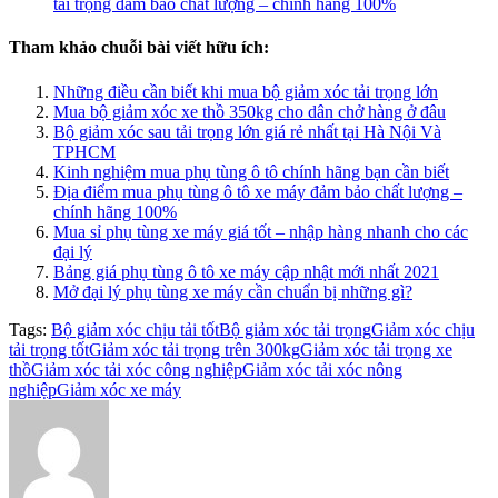
tải trọng đảm bảo chất lượng – chính hãng 100%
Tham khảo chuỗi bài viết hữu ích:
Những điều cần biết khi mua bộ giảm xóc tải trọng lớn
Mua bộ giảm xóc xe thồ 350kg cho dân chở hàng ở đâu
Bộ giảm xóc sau tải trọng lớn giá rẻ nhất tại Hà Nội Và
TPHCM
Kinh nghiệm mua phụ tùng ô tô chính hãng bạn cần biết
Địa điểm mua phụ tùng ô tô xe máy đảm bảo chất lượng –
chính hãng 100%
Mua sỉ phụ tùng xe máy giá tốt – nhập hàng nhanh cho các
đại lý
Bảng giá phụ tùng ô tô xe máy cập nhật mới nhất 2021
Mở đại lý phụ tùng xe máy cần chuẩn bị những gì?
Tags:
Bộ giảm xóc chịu tải tốt
Bộ giảm xóc tải trọng
Giảm xóc chịu
tải trọng tốt
Giảm xóc tải trọng trên 300kg
Giảm xóc tải trọng xe
thồ
Giảm xóc tải xóc công nghiệp
Giảm xóc tải xóc nông
nghiệp
Giảm xóc xe máy