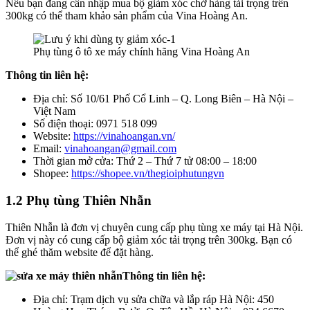
Nếu bạn đang cần nhập mua bộ giảm xóc chở hàng tải trọng trên
300kg có thể tham khảo sản phẩm của Vina Hoàng An.
Phụ tùng ô tô xe máy chính hãng Vina Hoàng An
Thông tin liên hệ:
Địa chỉ: Số 10/61 Phố Cổ Linh – Q. Long Biên – Hà Nội –
Việt Nam
Số điện thoại: 0971 518 099
Website:
https://vinahoangan.vn/
Email:
vinahoangan@gmail.com
Thời gian mở cửa: Thứ 2 – Thứ 7 tử 08:00 – 18:00
Shopee:
https://shopee.vn/thegioiphutungvn
1.2 Phụ tùng Thiên Nhẫn
Thiên Nhẫn là đơn vị chuyên cung cấp phụ tùng xe máy tại Hà Nội.
Đơn vị này có cung cấp bộ giảm xóc tải trọng trên 300kg. Bạn có
thể ghé thăm website để đặt hàng.
Thông tin liên hệ:
Địa chỉ: Trạm dịch vụ sửa chữa và lắp ráp Hà Nội: 450