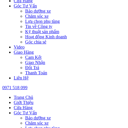
Cửa Hàng
Góc Tư Vấn
Bảo dưỡng xe
Chăm sóc xe
Lựa chọn phụ tùng
Tin về Công ty
Kỹ thuật sản phẩm
Hoạt động Kinh doanh
Góc chia sẻ
Video
Giao Hàng
Cam Kết
Giao Nhận
Đổi Trả
Thanh Toán
Liên Hệ
0971 518 099
Trang Chủ
Giới Thiệu
Cửa Hàng
Góc Tư Vấn
Bảo dưỡng xe
Chăm sóc xe