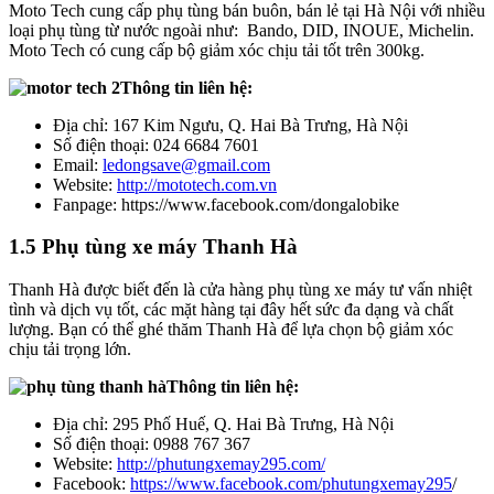
Moto Tech cung cấp phụ tùng bán buôn, bán lẻ tại Hà Nội với nhiều
loại phụ tùng từ nước ngoài như: Bando, DID, INOUE, Michelin.
Moto Tech có cung cấp bộ giảm xóc chịu tải tốt trên 300kg.
Thông tin liên hệ:
Địa chỉ: 167 Kim Ngưu, Q. Hai Bà Trưng, Hà Nội
Số điện thoại: 024 6684 7601
Email:
ledongsave@gmail.com
Website:
http://mototech.com.vn
Fanpage: https://www.facebook.com/dongalobike
1.5 Phụ tùng xe máy Thanh Hà
Thanh Hà được biết đến là cửa hàng phụ tùng xe máy tư vấn nhiệt
tình và dịch vụ tốt, các mặt hàng tại đây hết sức đa dạng và chất
lượng. Bạn có thể ghé thăm Thanh Hà để lựa chọn bộ giảm xóc
chịu tải trọng lớn.
Thông tin liên hệ:
Địa chỉ: 295 Phố Huế, Q. Hai Bà Trưng, Hà Nội
Số điện thoại: 0988 767 367
Website:
http://phutungxemay295.com/
Facebook:
https://www.facebook.com/phutungxemay295
/