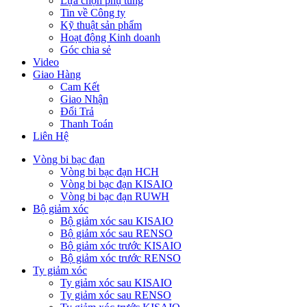
Lựa chọn phụ tùng
Tin về Công ty
Kỹ thuật sản phẩm
Hoạt động Kinh doanh
Góc chia sẻ
Video
Giao Hàng
Cam Kết
Giao Nhận
Đổi Trả
Thanh Toán
Liên Hệ
Vòng bi bạc đạn
Vòng bi bạc đạn HCH
Vòng bi bạc đạn KISAIO
Vòng bi bạc đạn RUWH
Bộ giảm xóc
Bộ giảm xóc sau KISAIO
Bộ giảm xóc sau RENSO
Bộ giảm xóc trước KISAIO
Bộ giảm xóc trước RENSO
Ty giảm xóc
Ty giảm xóc sau KISAIO
Ty giảm xóc sau RENSO