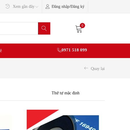
Đăng nhập/Đăng ký
Xem gần đây
0
0971 518 099
ệ
Quay lại