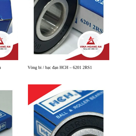
n
Vòng bi / bạc đạn HCH – 6201 2RS1