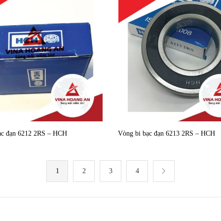
ạc đạn 6212 2RS – HCH
Vòng bi bạc đạn 6213 2RS – HCH
1
2
3
4