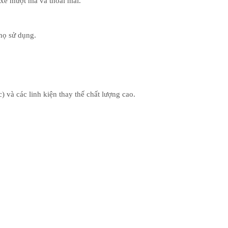
 xe mượt mà và thoải mái.
thọ sử dụng.
và các linh kiện thay thế chất lượng cao.