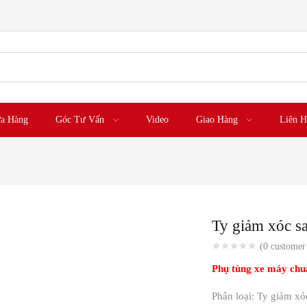
a Hàng
Góc Tư Vấn
Video
Giao Hàng
Liên H
Ty giảm xóc sa
(
0
customer 
Phụ tùng xe máy chu
Phân loại: Ty giảm xó