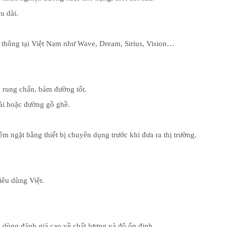
u dài.
 thông tại Việt Nam như Wave, Dream, Sirius, Vision…
m rung chấn, bám đường tốt.
dài hoặc đường gồ ghề.
ngặt bằng thiết bị chuyên dụng trước khi đưa ra thị trường.
iêu dùng Việt.
u dùng đánh giá cao về chất lượng và độ ổn định.