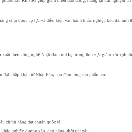
, phuộc sau RENSO giúp giảm thiểu dao động, mang lại trải nghiệm lái
ăng chịu được áp lực và điều kiện vận hành khắc nghiệt, kéo dài tuổi 
uất theo công nghệ Nhật Bản, nổi bật trong lĩnh vực giảm xóc (phuộc) 
 đại nhập khẩu từ Nhật Bản, bảo đảm từng sản phẩm có:
ệu chính hãng đạt chuẩn quốc tế.
khắc nghiệt: đường xấu, chở nặng, thời tiết xấu.