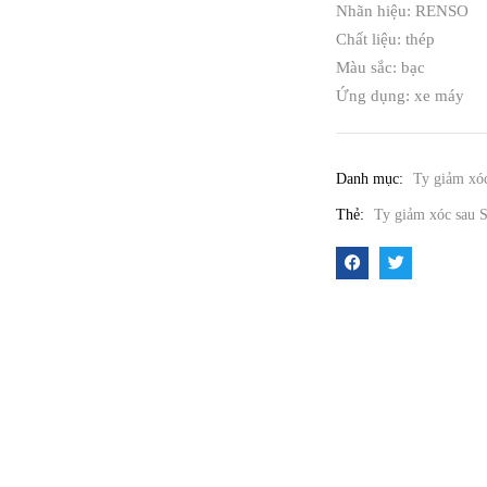
Nhãn hiệu: RENSO
Chất liệu: thép
Màu sắc: bạc
Ứng dụng: xe máy
Danh mục:
Ty giảm x
Thẻ:
Ty giảm xóc sau S