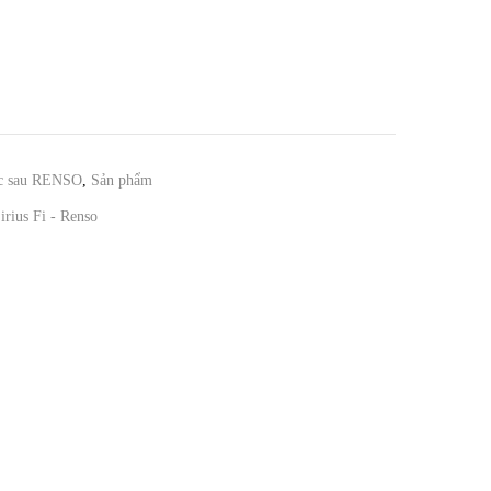
óc sau RENSO
,
Sản phẩm
irius Fi - Renso