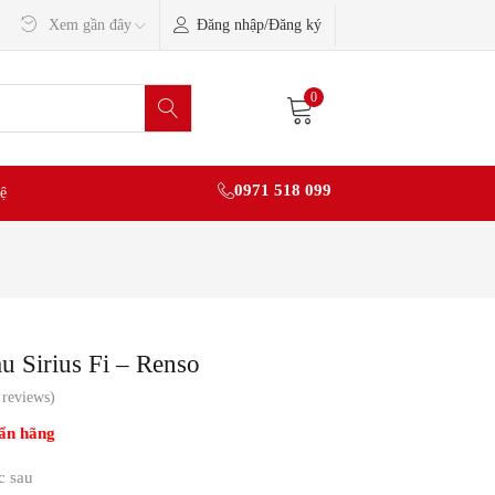
Đăng nhập/Đăng ký
Xem gần đây
0
0971 518 099
ệ
u Sirius Fi – Renso
reviews)
ẩn hãng
c sau